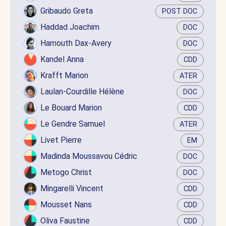
Gribaudo Greta
POST DOC
Haddad Joachim
DOC
Hamouth Dax-Avery
DOC
Kandel Anna
CDD
Krafft Marion
ATER
Laulan-Courdille Hélène
DOC
Le Bouard Marion
CDD
Le Gendre Samuel
ATER
Livet Pierre
EM
Madinda Moussavou Cédric
DOC
Metogo Christ
DOC
Mingarelli Vincent
CDD
Mousset Nans
CDD
Oliva Faustine
CDD