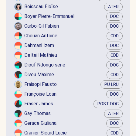
Boisseau Éloïse
ATER
Boyer Pierre-Emmanuel
DOC
Carbo-Gil Fabien
DOC
Chouan Antoine
CDD
Dahmani Izem
DOC
Delteil Mathieu
CDD
Diouf Ndongo sene
DOC
Diveu Maxime
CDD
Fraisopi Fausto
PU LRU
Françoise Loan
DOC
Fraser James
POST DOC
Gay Thomas
ATER
Gerace Giuliana
DOC
Granier-Sicard Lucie
CDD