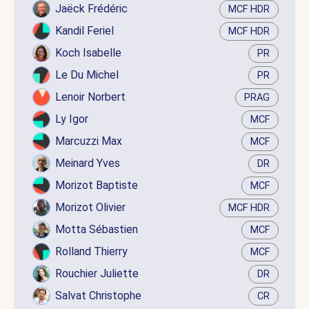
Jaëck Frédéric
MCF HDR
Kandil Feriel
MCF HDR
Koch Isabelle
PR
Le Du Michel
PR
Lenoir Norbert
PRAG
Ly Igor
MCF
Marcuzzi Max
MCF
Meinard Yves
DR
Morizot Baptiste
MCF
Morizot Olivier
MCF HDR
Motta Sébastien
MCF
Rolland Thierry
MCF
Rouchier Juliette
DR
Salvat Christophe
CR