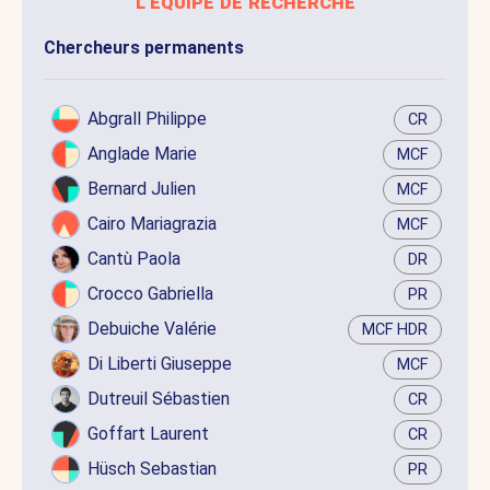
l'équipe de recherche
Chercheurs permanents
Abgrall Philippe
CR
Anglade Marie
MCF
Bernard Julien
MCF
Cairo Mariagrazia
MCF
Cantù Paola
DR
Crocco Gabriella
PR
Debuiche Valérie
MCF HDR
Di Liberti Giuseppe
MCF
Dutreuil Sébastien
CR
Goffart Laurent
CR
Hüsch Sebastian
PR