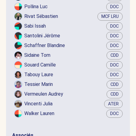
Pollina Luc
DOC
Rivat Sébastien
MCF LRU
Sabi Issah
DOC
Santolini Jérôme
DOC
Schaffner Blandine
DOC
Sidaine Tom
CDD
Souard Camille
DOC
Tabouy Laure
DOC
Tessier Marin
CDD
Vermeulen Audrey
CDD
Vincenti Julia
ATER
Walker Lauren
DOC
Associés