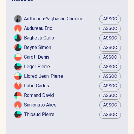
Anthérieu-Yagbasan Caroline
ASSOC
Audureau Eric
ASSOC
Baghetti Carlo
ASSOC
Beyne Simon
ASSOC
Caroti Denis
ASSOC
Leger Pierre
ASSOC
Llored Jean-Pierre
ASSOC
Lobo Carlos
ASSOC
Romand David
ASSOC
Simionato Alice
ASSOC
Thibaud Pierre
ASSOC