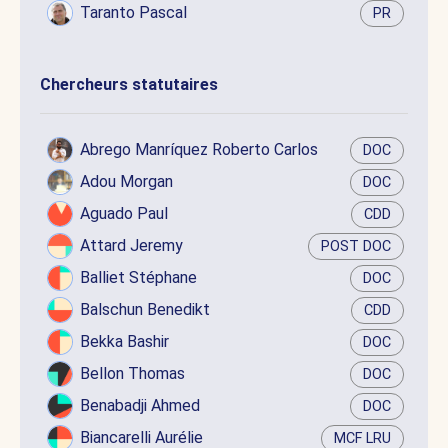
Taranto Pascal
PR
Chercheurs statutaires
Abrego Manríquez Roberto Carlos
DOC
Adou Morgan
DOC
Aguado Paul
CDD
Attard Jeremy
POST DOC
Balliet Stéphane
DOC
Balschun Benedikt
CDD
Bekka Bashir
DOC
Bellon Thomas
DOC
Benabadji Ahmed
DOC
Biancarelli Aurélie
MCF LRU