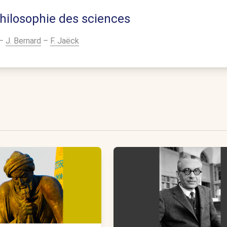
 philosophie des sciences
–
J. Bernard
–
F. Jaëck