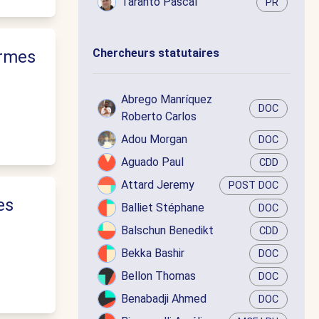
Taranto Pascal
PR
Chercheurs statutaires
ormes
Abrego Manríquez
DOC
Roberto Carlos
Adou Morgan
DOC
Aguado Paul
CDD
Attard Jeremy
POST DOC
es
Balliet Stéphane
DOC
Balschun Benedikt
CDD
Bekka Bashir
DOC
Bellon Thomas
DOC
Benabadji Ahmed
DOC