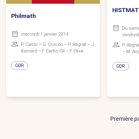
HISTMAT
Philmath
Du
same
mercredi 1 janvier 2014
vendred
P. Cantù
–
G. Crocco
–
P. Abgrall
–
J.
P. Abgral
Bernard
–
F. Carbo-Gil
–
F. Oliva
–
M. An
GDR
GDR
Première p