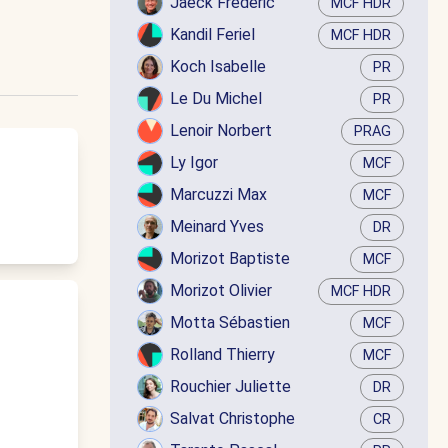
Jaëck Frédéric
MCF HDR
Kandil Feriel
MCF HDR
Koch Isabelle
PR
Le Du Michel
PR
Lenoir Norbert
PRAG
Ly Igor
MCF
Marcuzzi Max
MCF
Meinard Yves
DR
Morizot Baptiste
MCF
Morizot Olivier
MCF HDR
Motta Sébastien
MCF
Rolland Thierry
MCF
Rouchier Juliette
DR
Salvat Christophe
CR