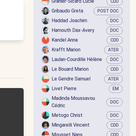
Granier-Sicard Lucie
CDD
Gribaudo Greta
POST DOC
Haddad Joachim
DOC
Hamouth Dax-Avery
DOC
Kandel Anna
CDD
Krafft Marion
ATER
Laulan-Courdille Hélène
DOC
Le Bouard Marion
CDD
Le Gendre Samuel
ATER
Livet Pierre
EM
Madinda Moussavou
DOC
Cédric
Metogo Christ
DOC
Mingarelli Vincent
CDD
Mousset Nans
CDD