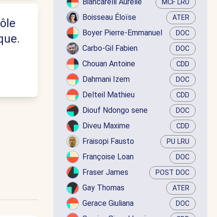
Biancarelli Aurélie
MCF LRU
Boisseau Éloïse
ATER
ôle
Boyer Pierre-Emmanuel
DOC
que.
Carbo-Gil Fabien
DOC
Chouan Antoine
CDD
Dahmani Izem
DOC
Delteil Mathieu
CDD
Diouf Ndongo sene
DOC
Diveu Maxime
CDD
Fraisopi Fausto
PU LRU
Françoise Loan
DOC
Fraser James
POST DOC
Gay Thomas
ATER
Gerace Giuliana
DOC