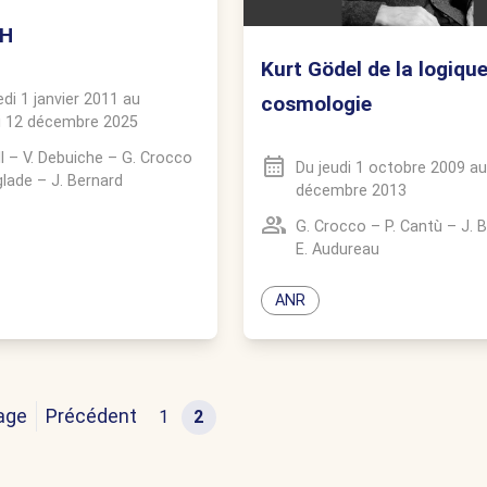
H
Kurt Gödel de la logique
di 1 janvier 2011
au
cosmologie
i 12 décembre 2025
l
–
V. Debuiche
–
G. Crocco
Du
jeudi 1 octobre 2009
a
glade
–
J. Bernard
décembre 2013
G. Crocco
–
P. Cantù
–
J. 
E. Audureau
ANR
age
Précédent
1
2