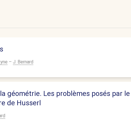
s
eyne
–
J. Bernard
 la géométrie. Les problèmes posés par le
tre de Husserl
ard