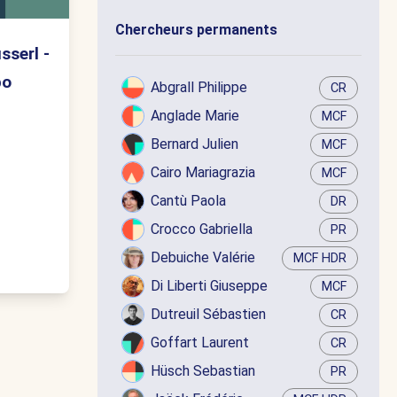
Chercheurs permanents
sserl -
bo
Abgrall Philippe
CR
Anglade Marie
MCF
Bernard Julien
MCF
Cairo Mariagrazia
MCF
Cantù Paola
DR
Crocco Gabriella
PR
Debuiche Valérie
MCF HDR
Di Liberti Giuseppe
MCF
Dutreuil Sébastien
CR
Goffart Laurent
CR
Hüsch Sebastian
PR