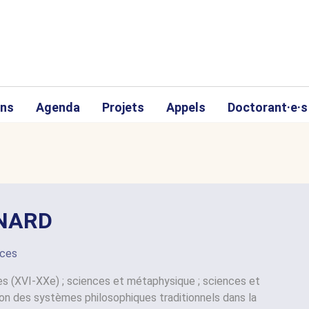
ons
Agenda
Projets
Appels
Doctorant·e·s
RNARD
nces
es (XVI-XXe) ; sciences et métaphysique ; sciences et
tion des systèmes philosophiques traditionnels dans la