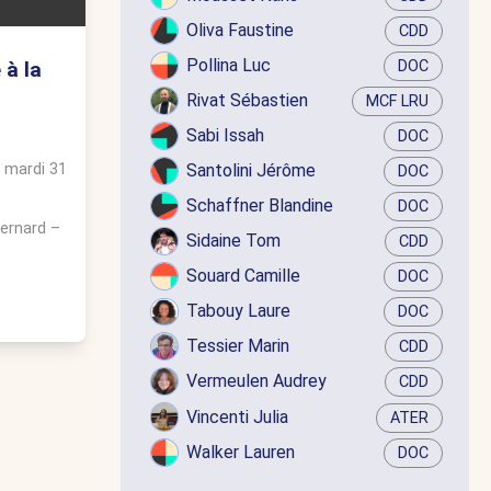
Oliva Faustine
CDD
Pollina Luc
 à la
DOC
Rivat Sébastien
MCF LRU
Sabi Issah
DOC
u
mardi 31
Santolini Jérôme
DOC
Schaffner Blandine
DOC
Bernard
–
Sidaine Tom
CDD
Souard Camille
DOC
Tabouy Laure
DOC
Tessier Marin
CDD
Vermeulen Audrey
CDD
Vincenti Julia
ATER
Walker Lauren
DOC