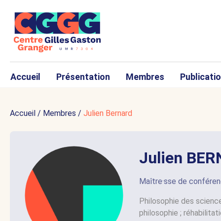
Accueil
Présentation
Membres
Publicati
Accueil
/
Membres
/
Julien Bernard
Julien BE
Maître·sse de confére
Philosophie des scienc
philosophie ; réhabilita