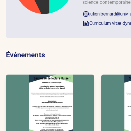
science contemporaine 
julien.bernard@univ-
Curriculum vitæ dy
Événements