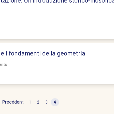
azione. Un’introduzione storico-filosofica
e i fondamenti della geometria
antù
Précédent
1
2
3
4