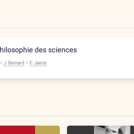
 philosophie des sciences
–
J. Bernard
–
F. Jaëck