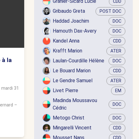
Granier-Sicard Lucie
CDD
Gribaudo Greta
POST DOC
Haddad Joachim
DOC
Hamouth Dax-Avery
DOC
Kandel Anna
CDD
Krafft Marion
ATER
 à la
Laulan-Courdille Hélène
DOC
Le Bouard Marion
CDD
Le Gendre Samuel
ATER
u
mardi 31
Livet Pierre
EM
Madinda Moussavou
DOC
Bernard
–
Cédric
Metogo Christ
DOC
Mingarelli Vincent
CDD
Mousset Nans
CDD