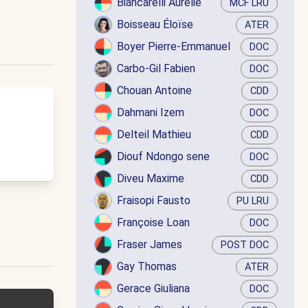
Biancarelli Aurélie
MCF LRU
Boisseau Éloïse
ATER
Boyer Pierre-Emmanuel
DOC
Carbo-Gil Fabien
DOC
Chouan Antoine
CDD
Dahmani Izem
DOC
Delteil Mathieu
CDD
Diouf Ndongo sene
DOC
Diveu Maxime
CDD
Fraisopi Fausto
PU LRU
Françoise Loan
DOC
Fraser James
POST DOC
Gay Thomas
ATER
Gerace Giuliana
DOC