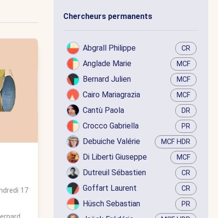
Chercheurs permanents
Abgrall Philippe
CR
Anglade Marie
MCF
Bernard Julien
MCF
Cairo Mariagrazia
MCF
Cantù Paola
DR
Crocco Gabriella
PR
Debuiche Valérie
MCF HDR
Di Liberti Giuseppe
MCF
Dutreuil Sébastien
CR
Goffart Laurent
CR
ndredi 17
Hüsch Sebastian
PR
Bernard