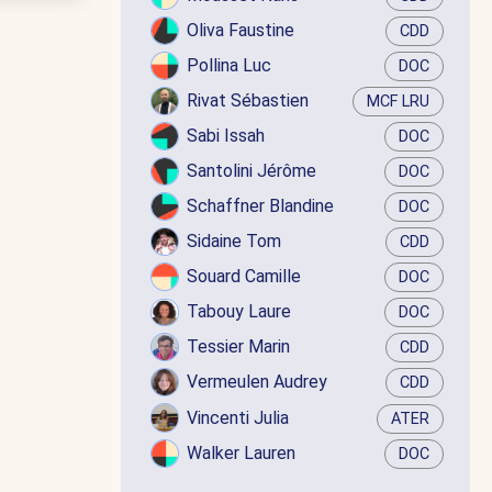
Oliva Faustine
CDD
Pollina Luc
DOC
Rivat Sébastien
MCF LRU
Sabi Issah
DOC
Santolini Jérôme
DOC
Schaffner Blandine
DOC
Sidaine Tom
CDD
Souard Camille
DOC
Tabouy Laure
DOC
Tessier Marin
CDD
Vermeulen Audrey
CDD
Vincenti Julia
ATER
Walker Lauren
DOC