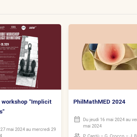
PhilMathMED 2024
 workshop "Implicit
s"
Du
jeudi 16 mai 2024
au
ve
mai 2024
i 27 mai 2024
au
mercredi 29
4
P. Cantù
–
G. Crocco
–
J. 