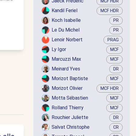
Jaëck Frédéric
MCF HDR
Kandil Feriel
MCF HDR
Koch Isabelle
PR
Le Du Michel
PR
Lenoir Norbert
PRAG
Ly Igor
MCF
Marcuzzi Max
MCF
Meinard Yves
DR
Morizot Baptiste
MCF
Morizot Olivier
MCF HDR
Motta Sébastien
MCF
Rolland Thierry
MCF
Rouchier Juliette
DR
Salvat Christophe
CR