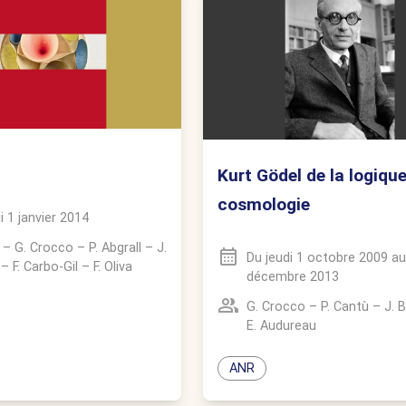
Kurt Gödel de la logique
cosmologie
 1 janvier 2014
–
G. Crocco
–
P. Abgrall
–
J.
Du
jeudi 1 octobre 2009
a
–
F. Carbo-Gil
–
F. Oliva
décembre 2013
G. Crocco
–
P. Cantù
–
J. 
E. Audureau
ANR