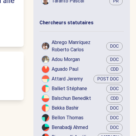
 alle
Taranto Pascal
PR
Chercheurs statutaires
Abrego Manríquez
DOC
Roberto Carlos
Adou Morgan
DOC
Aguado Paul
CDD
Attard Jeremy
POST DOC
Balliet Stéphane
DOC
Balschun Benedikt
CDD
Bekka Bashir
DOC
Bellon Thomas
DOC
Benabadji Ahmed
DOC