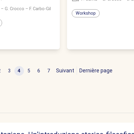
–
G. Crocco
–
F. Carbo-Gil
Workshop
Suivant
Dernière page
2
3
4
5
6
7