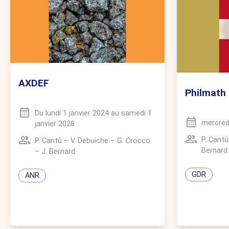
AXDEF
Philmath
Du
lundi 1 janvier 2024
au
samedi 1
mercredi
janvier 2028
P. Cantù
P. Cantù
–
V. Debuiche
–
G. Crocco
Bernard
–
J. Bernard
GDR
ANR