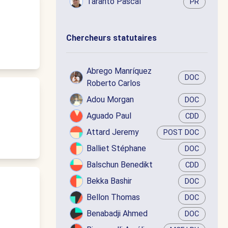
Taranto Pascal
PR
Chercheurs statutaires
Abrego Manríquez
DOC
Roberto Carlos
Adou Morgan
DOC
Aguado Paul
CDD
Attard Jeremy
POST DOC
Balliet Stéphane
DOC
Balschun Benedikt
CDD
Bekka Bashir
DOC
Bellon Thomas
DOC
Benabadji Ahmed
DOC