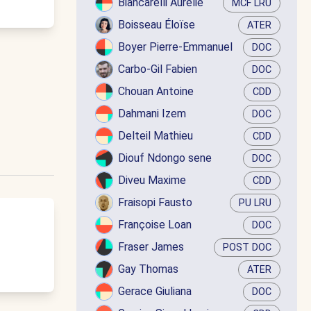
Biancarelli Aurélie
MCF LRU
Boisseau Éloïse
ATER
Boyer Pierre-Emmanuel
DOC
Carbo-Gil Fabien
DOC
Chouan Antoine
CDD
Dahmani Izem
DOC
Delteil Mathieu
CDD
Diouf Ndongo sene
DOC
Diveu Maxime
CDD
Fraisopi Fausto
PU LRU
Françoise Loan
DOC
Fraser James
POST DOC
Gay Thomas
ATER
Gerace Giuliana
DOC