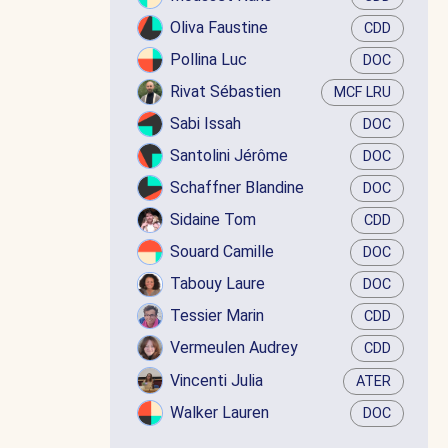
Oliva Faustine
CDD
Pollina Luc
DOC
Rivat Sébastien
MCF LRU
Sabi Issah
DOC
Santolini Jérôme
DOC
Schaffner Blandine
DOC
Sidaine Tom
CDD
Souard Camille
DOC
Tabouy Laure
DOC
Tessier Marin
CDD
Vermeulen Audrey
CDD
Vincenti Julia
ATER
Walker Lauren
DOC