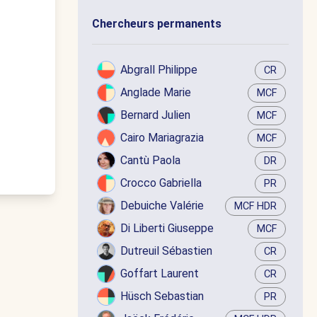
Chercheurs permanents
Abgrall Philippe
CR
Anglade Marie
MCF
Bernard Julien
MCF
Cairo Mariagrazia
MCF
Cantù Paola
DR
Crocco Gabriella
PR
Debuiche Valérie
MCF HDR
Di Liberti Giuseppe
MCF
Dutreuil Sébastien
CR
Goffart Laurent
CR
Hüsch Sebastian
PR