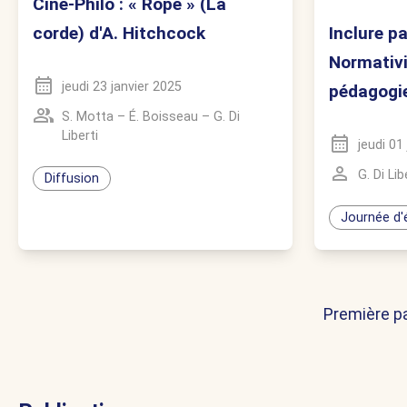
Ciné-Philo : « Rope » (La
corde) d'A. Hitchcock
Inclure par
Normativi
jeudi 23 janvier 2025
pédagogi
S. Motta
–
É. Boisseau
–
G. Di
Liberti
jeudi 01
G. Di Lib
Diffusion
Journée d'
Première p