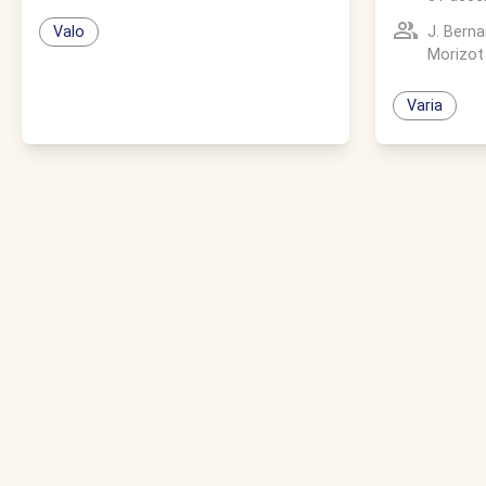
J. Berna
Valo
Morizot
Varia