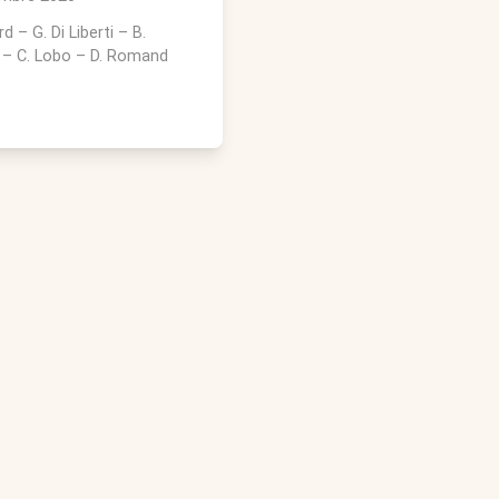
rd
–
G. Di Liberti
–
B.
–
C. Lobo
–
D. Romand