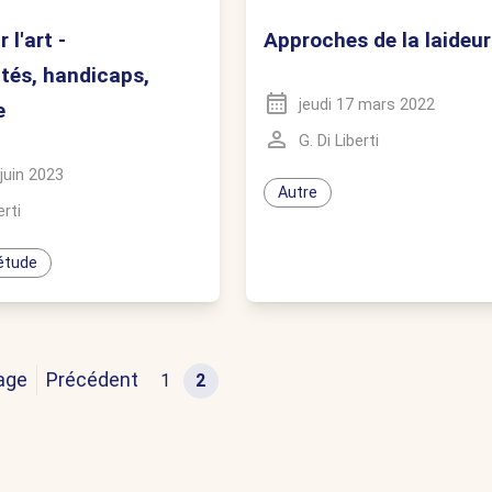
 l'art -
Approches de la laideur
tés, handicaps,
jeudi 17 mars 2022
e
G. Di Liberti
 juin 2023
Autre
erti
étude
age
Précédent
1
2