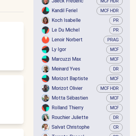
Jaëck Frédéric
MCF HDR
Kandil Feriel
MCF HDR
Koch Isabelle
PR
Le Du Michel
PR
Lenoir Norbert
PRAG
Ly Igor
MCF
Marcuzzi Max
MCF
Meinard Yves
DR
Morizot Baptiste
MCF
Morizot Olivier
MCF HDR
Motta Sébastien
MCF
Rolland Thierry
MCF
Rouchier Juliette
DR
Salvat Christophe
CR