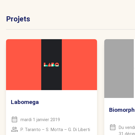
Projets
Labomega
Biomorph
mardi 1 janvier 2019
Du
vendr
P. Taranto
–
S. Motta
–
G. Di Liberti
31 déce