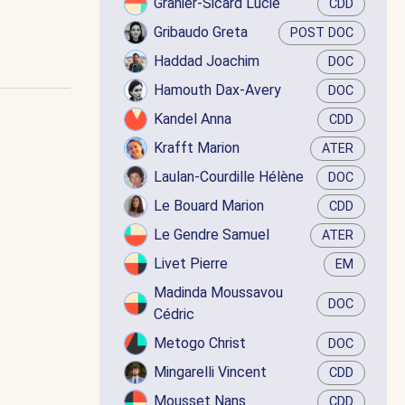
Granier-Sicard Lucie
CDD
Gribaudo Greta
POST DOC
Haddad Joachim
DOC
Hamouth Dax-Avery
DOC
Kandel Anna
CDD
Krafft Marion
ATER
Laulan-Courdille Hélène
DOC
Le Bouard Marion
CDD
Le Gendre Samuel
ATER
Livet Pierre
EM
Madinda Moussavou
DOC
Cédric
Metogo Christ
DOC
Mingarelli Vincent
CDD
Mousset Nans
CDD