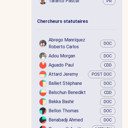
Taranto Pascal
PR
Chercheurs statutaires
Abrego Manríquez
DOC
Roberto Carlos
Adou Morgan
DOC
Aguado Paul
CDD
Attard Jeremy
POST DOC
Balliet Stéphane
DOC
Balschun Benedikt
CDD
Bekka Bashir
DOC
Bellon Thomas
DOC
Benabadji Ahmed
DOC