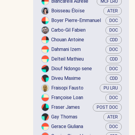
Biancarelli Aurélie
MCF LRU
Boisseau Éloïse
ATER
Boyer Pierre-Emmanuel
DOC
Carbo-Gil Fabien
DOC
Chouan Antoine
CDD
Dahmani Izem
DOC
Delteil Mathieu
CDD
Diouf Ndongo sene
DOC
Diveu Maxime
CDD
Fraisopi Fausto
PU LRU
Françoise Loan
DOC
Fraser James
POST DOC
Gay Thomas
ATER
Gerace Giuliana
DOC