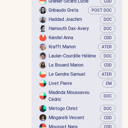
Granier-Sicard Lucie
CDD
Gribaudo Greta
POST DOC
Haddad Joachim
DOC
Hamouth Dax-Avery
DOC
Kandel Anna
CDD
Krafft Marion
ATER
Laulan-Courdille Hélène
DOC
Le Bouard Marion
CDD
Le Gendre Samuel
ATER
Livet Pierre
EM
Madinda Moussavou
DOC
Cédric
Metogo Christ
DOC
Mingarelli Vincent
CDD
Mousset Nans
CDD