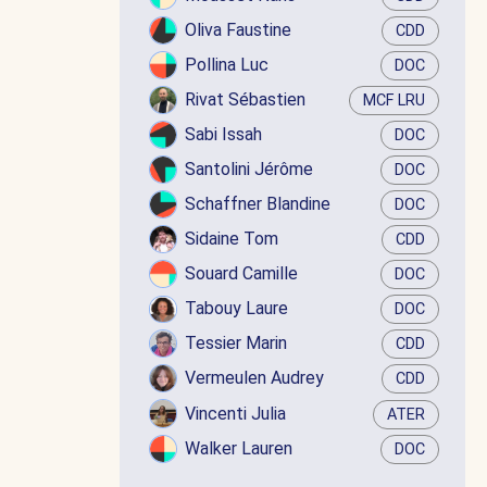
Oliva Faustine
CDD
Pollina Luc
DOC
Rivat Sébastien
MCF LRU
Sabi Issah
DOC
Santolini Jérôme
DOC
Schaffner Blandine
DOC
Sidaine Tom
CDD
Souard Camille
DOC
Tabouy Laure
DOC
Tessier Marin
CDD
Vermeulen Audrey
CDD
Vincenti Julia
ATER
Walker Lauren
DOC