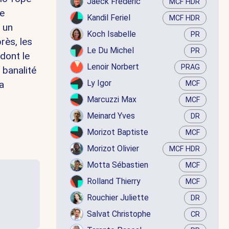
Jaëck Frédéric
MCF HDR
le
Kandil Feriel
MCF HDR
 un
Koch Isabelle
PR
rès, les
Le Du Michel
PR
dont le
Lenoir Norbert
PRAG
 banalité
Ly Igor
a
MCF
Marcuzzi Max
MCF
Meinard Yves
DR
Morizot Baptiste
MCF
Morizot Olivier
MCF HDR
Motta Sébastien
MCF
Rolland Thierry
MCF
Rouchier Juliette
DR
Salvat Christophe
CR