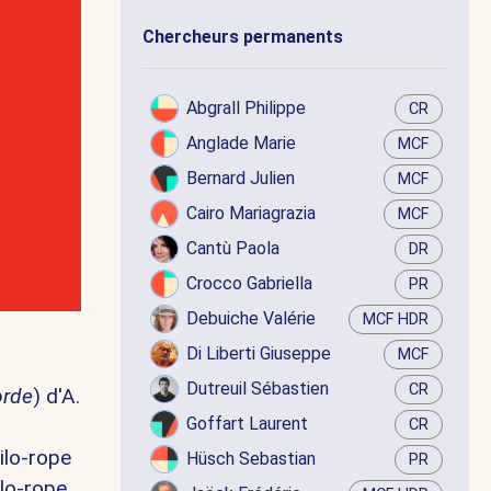
Chercheurs permanents
Abgrall Philippe
CR
Anglade Marie
MCF
Bernard Julien
MCF
Cairo Mariagrazia
MCF
Cantù Paola
DR
Crocco Gabriella
PR
Debuiche Valérie
MCF HDR
Di Liberti Giuseppe
MCF
Dutreuil Sébastien
CR
orde
) d'A.
Goffart Laurent
CR
ilo-rope
Hüsch Sebastian
PR
ilo-rope