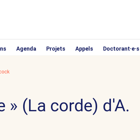
ons
Agenda
Projets
Appels
Doctorant·e·s
hcock
e » (La corde) d'A.