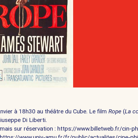
anvier à 18h30 au théâtre du Cube. Le film
Rope
(
La c
iuseppe Di Liberti
.
 mais sur réservation :
https://www.billetweb.fr/cin-ph
https://www.univ-amu.fr/fr/public/actualites/cine-ph