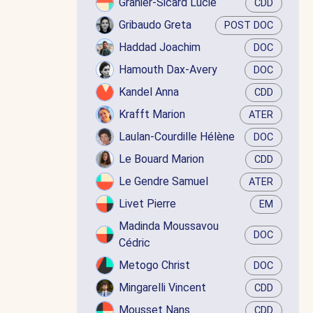
Granier-Sicard Lucie
CDD
Gribaudo Greta
POST DOC
Haddad Joachim
DOC
Hamouth Dax-Avery
DOC
Kandel Anna
CDD
Krafft Marion
ATER
Laulan-Courdille Hélène
DOC
Le Bouard Marion
CDD
Le Gendre Samuel
ATER
Livet Pierre
EM
Madinda Moussavou
DOC
Cédric
Metogo Christ
DOC
Mingarelli Vincent
CDD
Mousset Nans
CDD