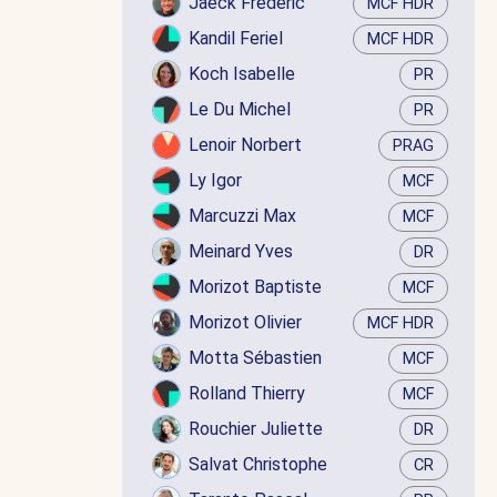
Jaëck Frédéric
MCF HDR
Kandil Feriel
MCF HDR
Koch Isabelle
PR
Le Du Michel
PR
Lenoir Norbert
PRAG
Ly Igor
MCF
Marcuzzi Max
MCF
Meinard Yves
DR
Morizot Baptiste
MCF
Morizot Olivier
MCF HDR
Motta Sébastien
MCF
Rolland Thierry
MCF
Rouchier Juliette
DR
Salvat Christophe
CR