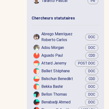
Taranto Pascal
PR
Chercheurs statutaires
Abrego Manríquez
DOC
Roberto Carlos
Adou Morgan
DOC
Aguado Paul
CDD
Attard Jeremy
POST DOC
Balliet Stéphane
DOC
Balschun Benedikt
CDD
Bekka Bashir
DOC
Bellon Thomas
DOC
Benabadji Ahmed
DOC