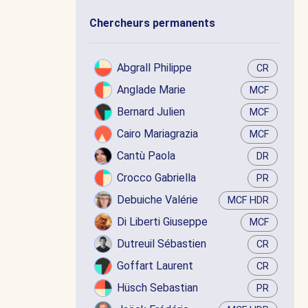
Chercheurs permanents
Abgrall Philippe
CR
Anglade Marie
MCF
Bernard Julien
MCF
Cairo Mariagrazia
MCF
Cantù Paola
DR
Crocco Gabriella
PR
Debuiche Valérie
MCF HDR
Di Liberti Giuseppe
MCF
Dutreuil Sébastien
CR
Goffart Laurent
CR
Hüsch Sebastian
PR