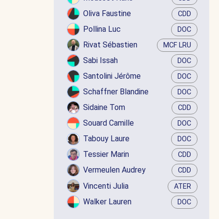
Oliva Faustine
CDD
Pollina Luc
DOC
Rivat Sébastien
MCF LRU
Sabi Issah
DOC
Santolini Jérôme
DOC
Schaffner Blandine
DOC
Sidaine Tom
CDD
Souard Camille
DOC
Tabouy Laure
DOC
Tessier Marin
CDD
Vermeulen Audrey
CDD
Vincenti Julia
ATER
Walker Lauren
DOC