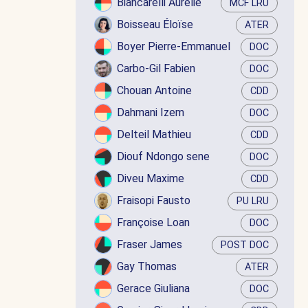
Biancarelli Aurélie
MCF LRU
Boisseau Éloïse
ATER
Boyer Pierre-Emmanuel
DOC
Carbo-Gil Fabien
DOC
Chouan Antoine
CDD
Dahmani Izem
DOC
Delteil Mathieu
CDD
Diouf Ndongo sene
DOC
Diveu Maxime
CDD
Fraisopi Fausto
PU LRU
Françoise Loan
DOC
Fraser James
POST DOC
Gay Thomas
ATER
Gerace Giuliana
DOC