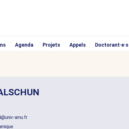
ons
Agenda
Projets
Appels
Doctorant·e·s
BALSCHUN
@univ-amu.fr
namique