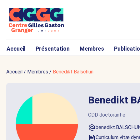
Accueil
Présentation
Membres
Publicati
Accueil
/
Membres
/
Benedikt Balschun
Benedikt 
CDD doctorant·e
benedikt.BALSCHUN
Curriculum vitæ dy