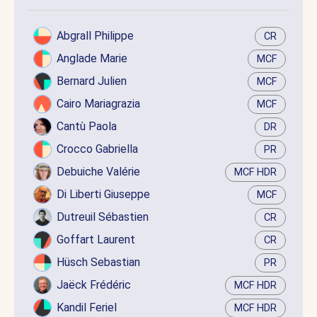
Abgrall Philippe
CR
Anglade Marie
MCF
Bernard Julien
MCF
Cairo Mariagrazia
MCF
Cantù Paola
DR
Crocco Gabriella
PR
Debuiche Valérie
MCF HDR
Di Liberti Giuseppe
MCF
Dutreuil Sébastien
CR
Goffart Laurent
CR
Hüsch Sebastian
PR
Jaëck Frédéric
MCF HDR
Kandil Feriel
MCF HDR