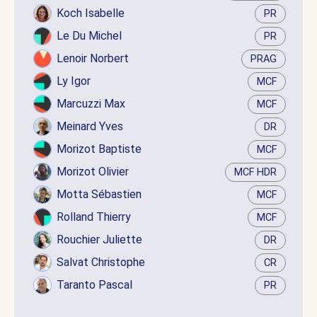
Koch Isabelle
PR
Le Du Michel
PR
Lenoir Norbert
PRAG
Ly Igor
MCF
Marcuzzi Max
MCF
Meinard Yves
DR
Morizot Baptiste
MCF
Morizot Olivier
MCF HDR
Motta Sébastien
MCF
Rolland Thierry
MCF
Rouchier Juliette
DR
Salvat Christophe
CR
Taranto Pascal
PR