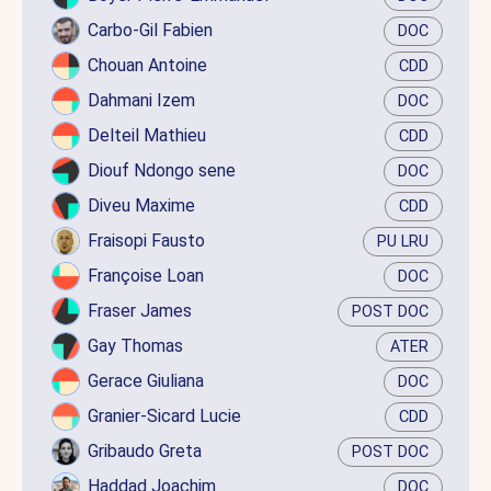
Carbo-Gil Fabien
DOC
Chouan Antoine
CDD
Dahmani Izem
DOC
Delteil Mathieu
CDD
Diouf Ndongo sene
DOC
Diveu Maxime
CDD
Fraisopi Fausto
PU LRU
Françoise Loan
DOC
Fraser James
POST DOC
Gay Thomas
ATER
Gerace Giuliana
DOC
Granier-Sicard Lucie
CDD
Gribaudo Greta
POST DOC
Haddad Joachim
DOC