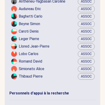
Anthérieu-Yagbasan Caroline
ASSOC
Audureau Eric
ASSOC
Baghetti Carlo
ASSOC
Beyne Simon
ASSOC
Caroti Denis
ASSOC
Leger Pierre
ASSOC
Llored Jean-Pierre
ASSOC
Lobo Carlos
ASSOC
Romand David
ASSOC
Simionato Alice
ASSOC
Thibaud Pierre
ASSOC
Personnels d'appui à la recherche