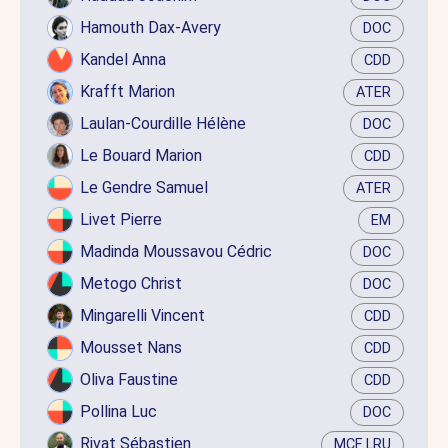
Hamouth Dax-Avery
DOC
Kandel Anna
CDD
Krafft Marion
ATER
Laulan-Courdille Hélène
DOC
Le Bouard Marion
CDD
Le Gendre Samuel
ATER
Livet Pierre
EM
Madinda Moussavou Cédric
DOC
Metogo Christ
DOC
Mingarelli Vincent
CDD
Mousset Nans
CDD
Oliva Faustine
CDD
Pollina Luc
DOC
Rivat Sébastien
MCF LRU