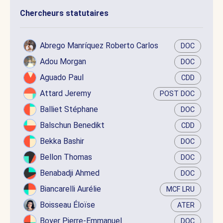
Chercheurs statutaires
Abrego Manríquez Roberto Carlos
DOC
Adou Morgan
DOC
Aguado Paul
CDD
Attard Jeremy
POST DOC
Balliet Stéphane
DOC
Balschun Benedikt
CDD
Bekka Bashir
DOC
Bellon Thomas
DOC
Benabadji Ahmed
DOC
Biancarelli Aurélie
MCF LRU
Boisseau Éloïse
ATER
Boyer Pierre-Emmanuel
DOC