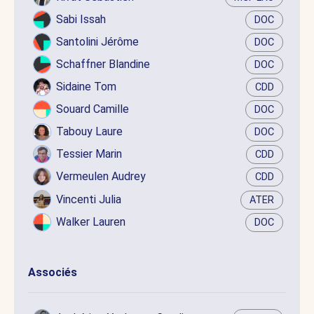
Sabi Issah
DOC
Santolini Jérôme
DOC
Schaffner Blandine
DOC
Sidaine Tom
CDD
Souard Camille
DOC
Tabouy Laure
DOC
Tessier Marin
CDD
Vermeulen Audrey
CDD
Vincenti Julia
ATER
Walker Lauren
DOC
Associés