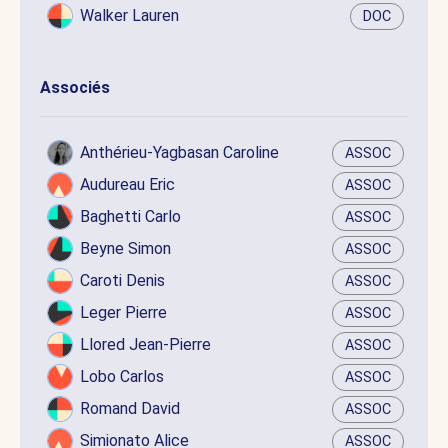
Walker Lauren
DOC
Associés
Anthérieu-Yagbasan Caroline
ASSOC
Audureau Eric
ASSOC
Baghetti Carlo
ASSOC
Beyne Simon
ASSOC
Caroti Denis
ASSOC
Leger Pierre
ASSOC
Llored Jean-Pierre
ASSOC
Lobo Carlos
ASSOC
Romand David
ASSOC
Simionato Alice
ASSOC