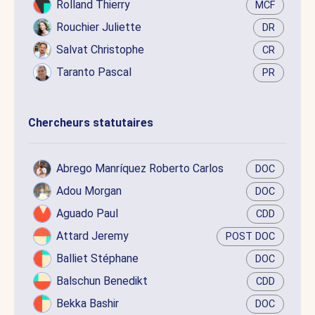
Rolland Thierry
MCF
Rouchier Juliette
DR
Salvat Christophe
CR
Taranto Pascal
PR
Chercheurs statutaires
Abrego Manríquez Roberto Carlos
DOC
Adou Morgan
DOC
Aguado Paul
CDD
Attard Jeremy
POST DOC
Balliet Stéphane
DOC
Balschun Benedikt
CDD
Bekka Bashir
DOC