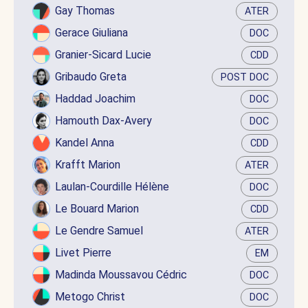
Gay Thomas
ATER
Gerace Giuliana
DOC
Granier-Sicard Lucie
CDD
Gribaudo Greta
POST DOC
Haddad Joachim
DOC
Hamouth Dax-Avery
DOC
Kandel Anna
CDD
Krafft Marion
ATER
Laulan-Courdille Hélène
DOC
Le Bouard Marion
CDD
Le Gendre Samuel
ATER
Livet Pierre
EM
Madinda Moussavou Cédric
DOC
Metogo Christ
DOC