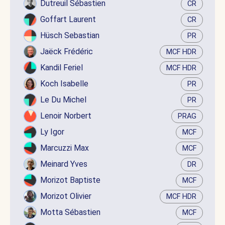
Dutreuil Sébastien
CR
Goffart Laurent
CR
Hüsch Sebastian
PR
Jaëck Frédéric
MCF HDR
Kandil Feriel
MCF HDR
Koch Isabelle
PR
Le Du Michel
PR
Lenoir Norbert
PRAG
Ly Igor
MCF
Marcuzzi Max
MCF
Meinard Yves
DR
Morizot Baptiste
MCF
Morizot Olivier
MCF HDR
Motta Sébastien
MCF