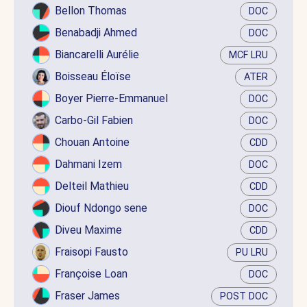
Bellon Thomas
DOC
Benabadji Ahmed
DOC
Biancarelli Aurélie
MCF LRU
Boisseau Éloïse
ATER
Boyer Pierre-Emmanuel
DOC
Carbo-Gil Fabien
DOC
Chouan Antoine
CDD
Dahmani Izem
DOC
Delteil Mathieu
CDD
Diouf Ndongo sene
DOC
Diveu Maxime
CDD
Fraisopi Fausto
PU LRU
Françoise Loan
DOC
Fraser James
POST DOC