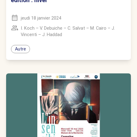
édition : hiver
jeudi 18 janvier 2024
I. Koch
–
V. Debuiche
–
C. Salvat
–
M. Cairo
–
J.
Vincenti
–
J. Haddad
Autre