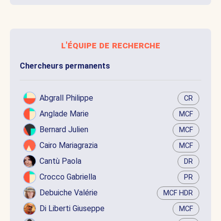
l'équipe de recherche
Chercheurs permanents
Abgrall Philippe
CR
Anglade Marie
MCF
Bernard Julien
MCF
Cairo Mariagrazia
MCF
Cantù Paola
DR
Crocco Gabriella
PR
Debuiche Valérie
MCF HDR
Di Liberti Giuseppe
MCF