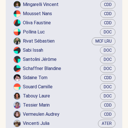
Mingarelli Vincent
CDD
Mousset Nans
CDD
Oliva Faustine
CDD
Pollina Luc
DOC
Rivat Sébastien
MCF LRU
Sabi Issah
DOC
Santolini Jérôme
DOC
Schaffner Blandine
DOC
Sidaine Tom
CDD
Souard Camille
DOC
Tabouy Laure
DOC
Tessier Marin
CDD
Vermeulen Audrey
CDD
Vincenti Julia
ATER