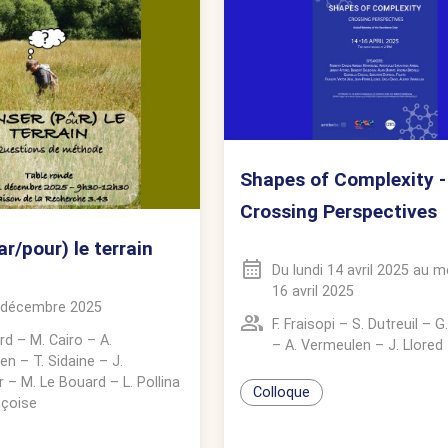
Shapes of Complexity -
Crossing Perspectives
r/pour) le terrain
Du
lundi 14 avril 2025
au
me
16 avril 2025
1 décembre 2025
F. Fraisopi
–
S. Dutreuil
–
G
rd
–
M. Cairo
–
A.
–
A. Vermeulen
–
J. Llored
len
–
T. Sidaine
–
J.
r
–
M. Le Bouard
–
L. Pollina
Colloque
nçoise