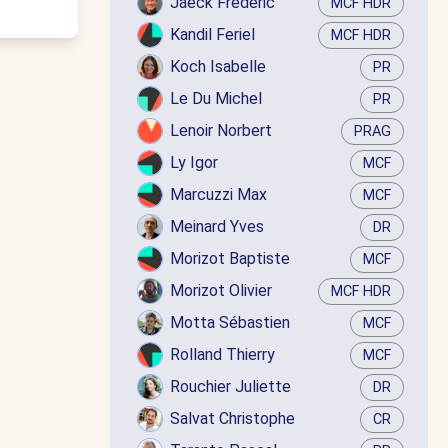
Jaëck Frédéric
MCF HDR
Kandil Feriel
MCF HDR
Koch Isabelle
PR
Le Du Michel
PR
Lenoir Norbert
PRAG
Ly Igor
MCF
Marcuzzi Max
MCF
Meinard Yves
DR
Morizot Baptiste
MCF
Morizot Olivier
MCF HDR
Motta Sébastien
MCF
Rolland Thierry
MCF
Rouchier Juliette
DR
Salvat Christophe
CR