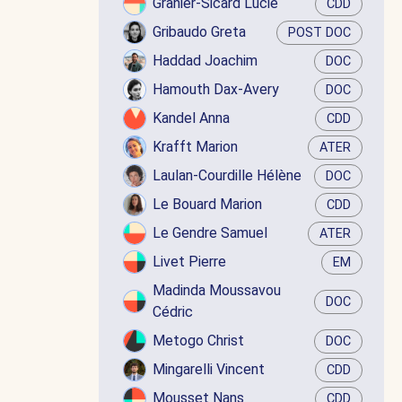
Granier-Sicard Lucie
CDD
Gribaudo Greta
POST DOC
Haddad Joachim
DOC
Hamouth Dax-Avery
DOC
Kandel Anna
CDD
Krafft Marion
ATER
Laulan-Courdille Hélène
DOC
Le Bouard Marion
CDD
Le Gendre Samuel
ATER
Livet Pierre
EM
Madinda Moussavou
DOC
Cédric
Metogo Christ
DOC
Mingarelli Vincent
CDD
Mousset Nans
CDD