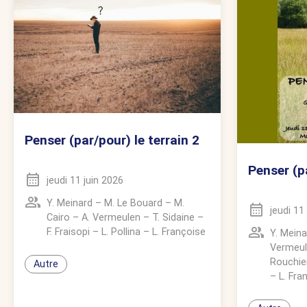
Penser (par/pour) le terrain 2
Penser (pa
jeudi 11 juin 2026
Y. Meinard
–
M. Le Bouard
–
M.
jeudi 1
Cairo
–
A. Vermeulen
–
T. Sidaine
–
F. Fraisopi
–
L. Pollina
–
L. Françoise
Y. Meina
Vermeu
Rouchie
Autre
–
L. Fra