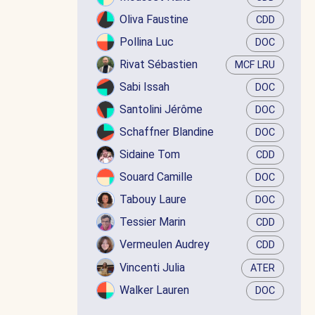
Oliva Faustine
CDD
Pollina Luc
DOC
Rivat Sébastien
MCF LRU
Sabi Issah
DOC
Santolini Jérôme
DOC
Schaffner Blandine
DOC
Sidaine Tom
CDD
Souard Camille
DOC
Tabouy Laure
DOC
Tessier Marin
CDD
Vermeulen Audrey
CDD
Vincenti Julia
ATER
Walker Lauren
DOC