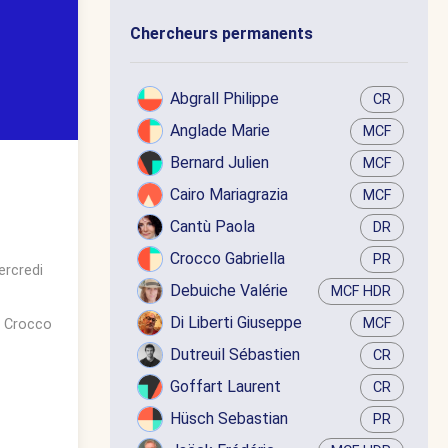
Chercheurs permanents
Abgrall Philippe
CR
Anglade Marie
MCF
Bernard Julien
MCF
Cairo Mariagrazia
MCF
Cantù Paola
DR
Crocco Gabriella
PR
rcredi
Debuiche Valérie
MCF HDR
Di Liberti Giuseppe
MCF
. Crocco
Dutreuil Sébastien
CR
Goffart Laurent
CR
Hüsch Sebastian
PR