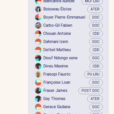
Biancarelli Aurélie
MCF LRU
Boisseau Éloïse
ATER
Boyer Pierre-Emmanuel
DOC
Carbo-Gil Fabien
DOC
Chouan Antoine
CDD
Dahmani Izem
DOC
Delteil Mathieu
CDD
Diouf Ndongo sene
DOC
Diveu Maxime
CDD
Fraisopi Fausto
PU LRU
Françoise Loan
DOC
Fraser James
POST DOC
Gay Thomas
ATER
Gerace Giuliana
DOC