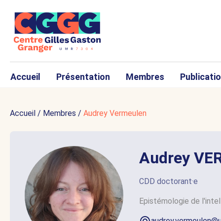
Accueil
Présentation
Membres
Publicati
Accueil
/
Membres
/
Audrey Vermeulen
Audrey V
CDD doctorant·e
Epistémologie de l'intel
audrey.vermeulen@u