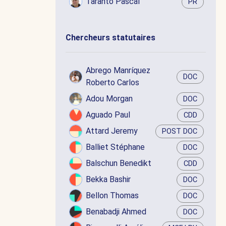
Taranto Pascal
PR
Chercheurs statutaires
Abrego Manríquez
DOC
Roberto Carlos
Adou Morgan
DOC
Aguado Paul
CDD
Attard Jeremy
POST DOC
Balliet Stéphane
DOC
Balschun Benedikt
CDD
Bekka Bashir
DOC
Bellon Thomas
DOC
Benabadji Ahmed
DOC