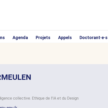
ons
Agenda
Projets
Appels
Doctorant·e·s
ERMEULEN
ligence collective. Ethique de l'IA et du Design
niv-amu.fr