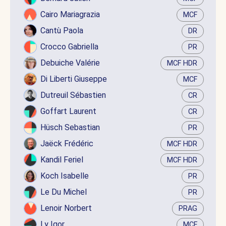
Cairo Mariagrazia
MCF
Cantù Paola
DR
Crocco Gabriella
PR
Debuiche Valérie
MCF HDR
Di Liberti Giuseppe
MCF
Dutreuil Sébastien
CR
Goffart Laurent
CR
Hüsch Sebastian
PR
Jaëck Frédéric
MCF HDR
Kandil Feriel
MCF HDR
Koch Isabelle
PR
Le Du Michel
PR
Lenoir Norbert
PRAG
Ly Igor
MCF