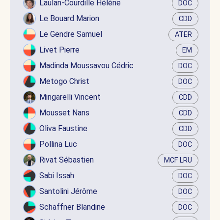
Laulan-Courdille Hélène
DOC
Le Bouard Marion
CDD
Le Gendre Samuel
ATER
Livet Pierre
EM
Madinda Moussavou Cédric
DOC
Metogo Christ
DOC
Mingarelli Vincent
CDD
Mousset Nans
CDD
Oliva Faustine
CDD
Pollina Luc
DOC
Rivat Sébastien
MCF LRU
Sabi Issah
DOC
Santolini Jérôme
DOC
Schaffner Blandine
DOC