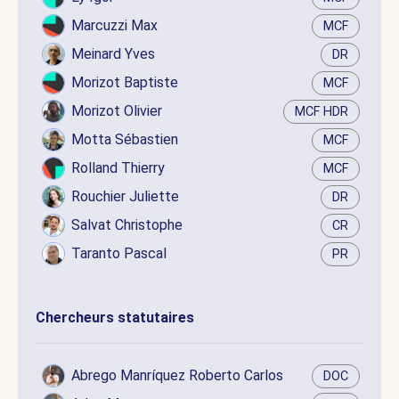
Marcuzzi Max
MCF
Meinard Yves
DR
Morizot Baptiste
MCF
Morizot Olivier
MCF HDR
Motta Sébastien
MCF
Rolland Thierry
MCF
Rouchier Juliette
DR
Salvat Christophe
CR
Taranto Pascal
PR
Chercheurs statutaires
Abrego Manríquez Roberto Carlos
DOC