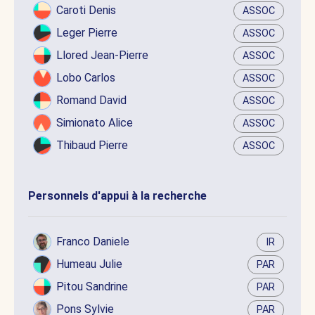
Caroti Denis
ASSOC
Leger Pierre
ASSOC
Llored Jean-Pierre
ASSOC
Lobo Carlos
ASSOC
Romand David
ASSOC
Simionato Alice
ASSOC
Thibaud Pierre
ASSOC
Personnels d'appui à la recherche
Franco Daniele
IR
Humeau Julie
PAR
Pitou Sandrine
PAR
Pons Sylvie
PAR