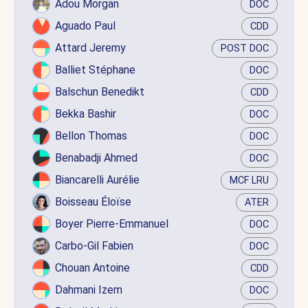
Adou Morgan
DOC
Aguado Paul
CDD
Attard Jeremy
POST DOC
Balliet Stéphane
DOC
Balschun Benedikt
CDD
Bekka Bashir
DOC
Bellon Thomas
DOC
Benabadji Ahmed
DOC
Biancarelli Aurélie
MCF LRU
Boisseau Éloïse
ATER
Boyer Pierre-Emmanuel
DOC
Carbo-Gil Fabien
DOC
Chouan Antoine
CDD
Dahmani Izem
DOC