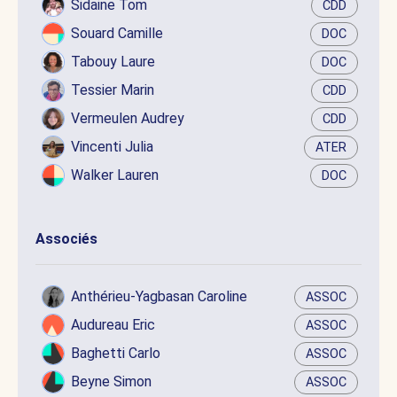
Sidaine Tom
CDD
Souard Camille
DOC
Tabouy Laure
DOC
Tessier Marin
CDD
Vermeulen Audrey
CDD
Vincenti Julia
ATER
Walker Lauren
DOC
Associés
Anthérieu-Yagbasan Caroline
ASSOC
Audureau Eric
ASSOC
Baghetti Carlo
ASSOC
Beyne Simon
ASSOC