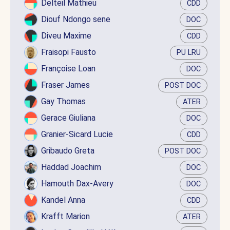
Delteil Mathieu
CDD
Diouf Ndongo sene
DOC
Diveu Maxime
CDD
Fraisopi Fausto
PU LRU
Françoise Loan
DOC
Fraser James
POST DOC
Gay Thomas
ATER
Gerace Giuliana
DOC
Granier-Sicard Lucie
CDD
Gribaudo Greta
POST DOC
Haddad Joachim
DOC
Hamouth Dax-Avery
DOC
Kandel Anna
CDD
Krafft Marion
ATER