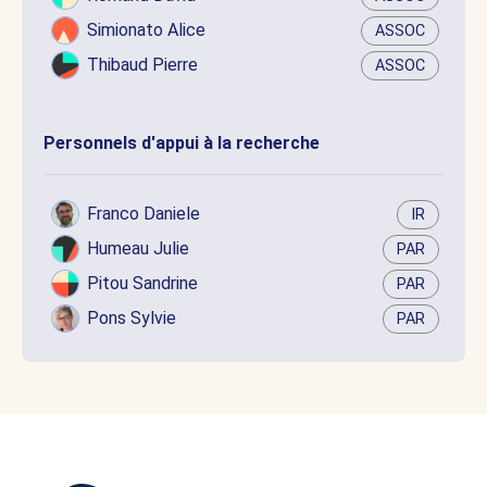
Simionato Alice
ASSOC
Thibaud Pierre
ASSOC
Personnels d'appui à la recherche
Franco Daniele
IR
Humeau Julie
PAR
Pitou Sandrine
PAR
Pons Sylvie
PAR