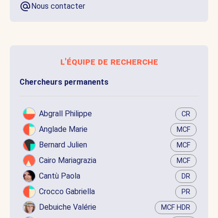
Nous contacter
l'équipe de recherche
Chercheurs permanents
Abgrall Philippe
CR
Anglade Marie
MCF
Bernard Julien
MCF
Cairo Mariagrazia
MCF
Cantù Paola
DR
Crocco Gabriella
PR
Debuiche Valérie
MCF HDR