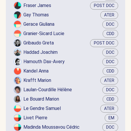
Fraser James
POST DOC
Gay Thomas
ATER
Gerace Giuliana
DOC
Granier-Sicard Lucie
CDD
Gribaudo Greta
POST DOC
Haddad Joachim
DOC
Hamouth Dax-Avery
DOC
Kandel Anna
CDD
Krafft Marion
ATER
Laulan-Courdille Hélène
DOC
Le Bouard Marion
CDD
Le Gendre Samuel
ATER
Livet Pierre
EM
Madinda Moussavou Cédric
DOC