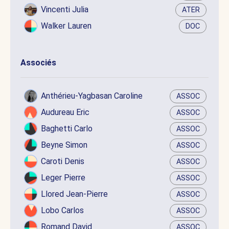
Vincenti Julia
ATER
Walker Lauren
DOC
Associés
Anthérieu-Yagbasan Caroline
ASSOC
Audureau Eric
ASSOC
Baghetti Carlo
ASSOC
Beyne Simon
ASSOC
Caroti Denis
ASSOC
Leger Pierre
ASSOC
Llored Jean-Pierre
ASSOC
Lobo Carlos
ASSOC
Romand David
ASSOC