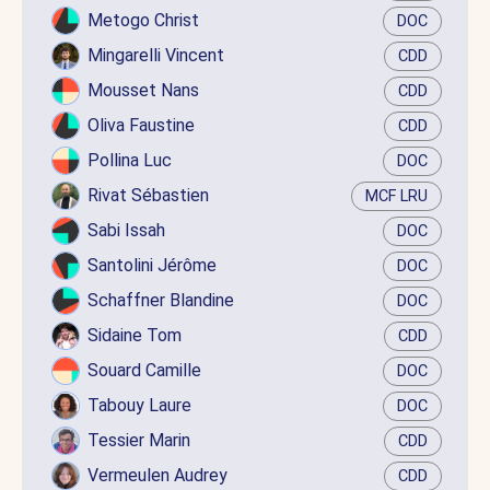
Metogo Christ
DOC
Mingarelli Vincent
CDD
Mousset Nans
CDD
Oliva Faustine
CDD
Pollina Luc
DOC
Rivat Sébastien
MCF LRU
Sabi Issah
DOC
Santolini Jérôme
DOC
Schaffner Blandine
DOC
Sidaine Tom
CDD
Souard Camille
DOC
Tabouy Laure
DOC
Tessier Marin
CDD
Vermeulen Audrey
CDD