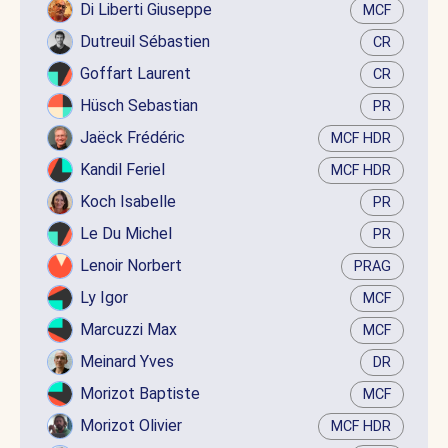
Di Liberti Giuseppe
MCF
Dutreuil Sébastien
CR
Goffart Laurent
CR
Hüsch Sebastian
PR
Jaëck Frédéric
MCF HDR
Kandil Feriel
MCF HDR
Koch Isabelle
PR
Le Du Michel
PR
Lenoir Norbert
PRAG
Ly Igor
MCF
Marcuzzi Max
MCF
Meinard Yves
DR
Morizot Baptiste
MCF
Morizot Olivier
MCF HDR