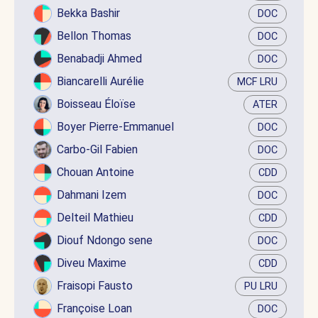
Bekka Bashir
DOC
Bellon Thomas
DOC
Benabadji Ahmed
DOC
Biancarelli Aurélie
MCF LRU
Boisseau Éloïse
ATER
Boyer Pierre-Emmanuel
DOC
Carbo-Gil Fabien
DOC
Chouan Antoine
CDD
Dahmani Izem
DOC
Delteil Mathieu
CDD
Diouf Ndongo sene
DOC
Diveu Maxime
CDD
Fraisopi Fausto
PU LRU
Françoise Loan
DOC