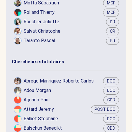
Motta Sébastien
MCF
Rolland Thierry
MCF
Rouchier Juliette
DR
Salvat Christophe
CR
Taranto Pascal
PR
Chercheurs statutaires
Abrego Manríquez Roberto Carlos
DOC
Adou Morgan
DOC
Aguado Paul
CDD
Attard Jeremy
POST DOC
Balliet Stéphane
DOC
Balschun Benedikt
CDD