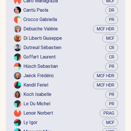
Cairo Mariagrazia
MCF
Cantù Paola
DR
Crocco Gabriella
PR
Debuiche Valérie
MCF HDR
Di Liberti Giuseppe
MCF
Dutreuil Sébastien
CR
Goffart Laurent
CR
Hüsch Sebastian
PR
Jaëck Frédéric
MCF HDR
Kandil Feriel
MCF HDR
Koch Isabelle
PR
Le Du Michel
PR
Lenoir Norbert
PRAG
Ly Igor
MCF