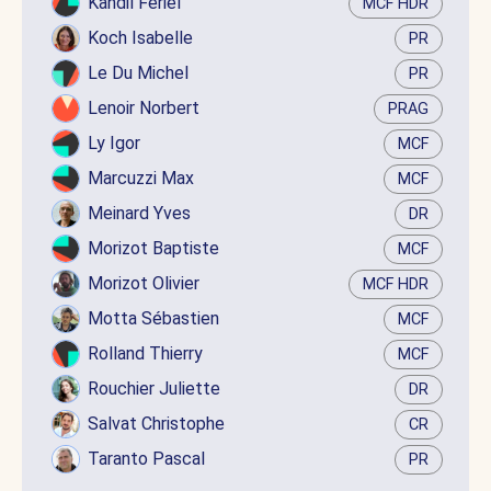
Kandil Feriel
MCF HDR
Koch Isabelle
PR
Le Du Michel
PR
Lenoir Norbert
PRAG
Ly Igor
MCF
Marcuzzi Max
MCF
Meinard Yves
DR
Morizot Baptiste
MCF
Morizot Olivier
MCF HDR
Motta Sébastien
MCF
Rolland Thierry
MCF
Rouchier Juliette
DR
Salvat Christophe
CR
Taranto Pascal
PR