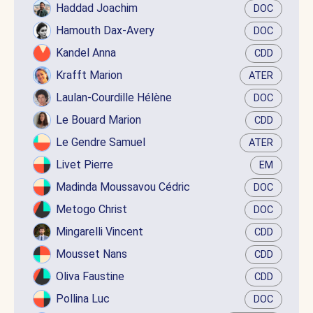
Haddad Joachim
DOC
Hamouth Dax-Avery
DOC
Kandel Anna
CDD
Krafft Marion
ATER
Laulan-Courdille Hélène
DOC
Le Bouard Marion
CDD
Le Gendre Samuel
ATER
Livet Pierre
EM
Madinda Moussavou Cédric
DOC
Metogo Christ
DOC
Mingarelli Vincent
CDD
Mousset Nans
CDD
Oliva Faustine
CDD
Pollina Luc
DOC