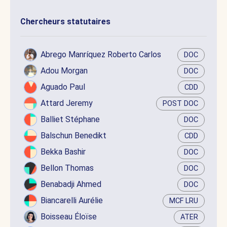
Chercheurs statutaires
Abrego Manríquez Roberto Carlos
DOC
Adou Morgan
DOC
Aguado Paul
CDD
Attard Jeremy
POST DOC
Balliet Stéphane
DOC
Balschun Benedikt
CDD
Bekka Bashir
DOC
Bellon Thomas
DOC
Benabadji Ahmed
DOC
Biancarelli Aurélie
MCF LRU
Boisseau Éloïse
ATER