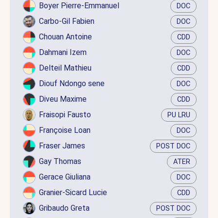
Boyer Pierre-Emmanuel
DOC
Carbo-Gil Fabien
DOC
Chouan Antoine
CDD
Dahmani Izem
DOC
Delteil Mathieu
CDD
Diouf Ndongo sene
DOC
Diveu Maxime
CDD
Fraisopi Fausto
PU LRU
Françoise Loan
DOC
Fraser James
POST DOC
Gay Thomas
ATER
Gerace Giuliana
DOC
Granier-Sicard Lucie
CDD
Gribaudo Greta
POST DOC