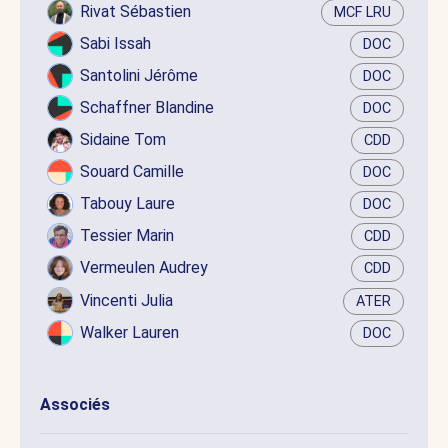
Rivat Sébastien
MCF LRU
Sabi Issah
DOC
Santolini Jérôme
DOC
Schaffner Blandine
DOC
Sidaine Tom
CDD
Souard Camille
DOC
Tabouy Laure
DOC
Tessier Marin
CDD
Vermeulen Audrey
CDD
Vincenti Julia
ATER
Walker Lauren
DOC
Associés