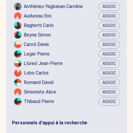
Anthérieu-Yagbasan Caroline
ASSOC
Audureau Eric
ASSOC
Baghetti Carlo
ASSOC
Beyne Simon
ASSOC
Caroti Denis
ASSOC
Leger Pierre
ASSOC
Llored Jean-Pierre
ASSOC
Lobo Carlos
ASSOC
Romand David
ASSOC
Simionato Alice
ASSOC
Thibaud Pierre
ASSOC
Personnels d'appui à la recherche