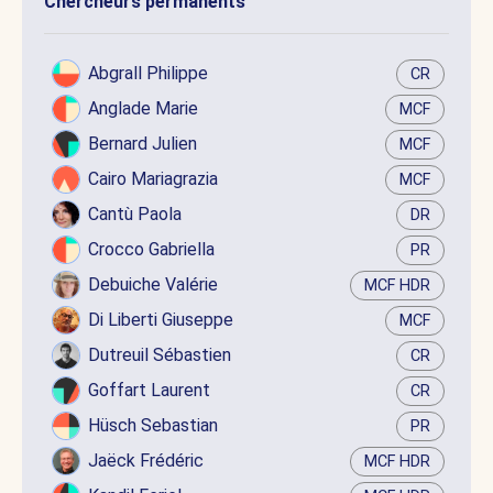
Chercheurs permanents
Abgrall Philippe
CR
Anglade Marie
MCF
Bernard Julien
MCF
Cairo Mariagrazia
MCF
Cantù Paola
DR
Crocco Gabriella
PR
Debuiche Valérie
MCF HDR
Di Liberti Giuseppe
MCF
Dutreuil Sébastien
CR
Goffart Laurent
CR
Hüsch Sebastian
PR
Jaëck Frédéric
MCF HDR