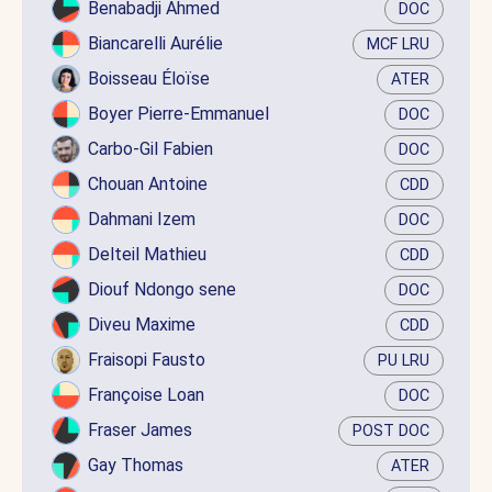
Benabadji Ahmed
DOC
Biancarelli Aurélie
MCF LRU
Boisseau Éloïse
ATER
Boyer Pierre-Emmanuel
DOC
Carbo-Gil Fabien
DOC
Chouan Antoine
CDD
Dahmani Izem
DOC
Delteil Mathieu
CDD
Diouf Ndongo sene
DOC
Diveu Maxime
CDD
Fraisopi Fausto
PU LRU
Françoise Loan
DOC
Fraser James
POST DOC
Gay Thomas
ATER