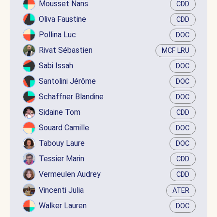
Mousset Nans
CDD
Oliva Faustine
CDD
Pollina Luc
DOC
Rivat Sébastien
MCF LRU
Sabi Issah
DOC
Santolini Jérôme
DOC
Schaffner Blandine
DOC
Sidaine Tom
CDD
Souard Camille
DOC
Tabouy Laure
DOC
Tessier Marin
CDD
Vermeulen Audrey
CDD
Vincenti Julia
ATER
Walker Lauren
DOC