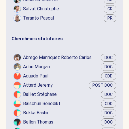
Salvat Christophe
CR
Taranto Pascal
PR
Chercheurs statutaires
Abrego Manríquez Roberto Carlos
DOC
Adou Morgan
DOC
Aguado Paul
CDD
Attard Jeremy
POST DOC
Balliet Stéphane
DOC
Balschun Benedikt
CDD
Bekka Bashir
DOC
Bellon Thomas
DOC