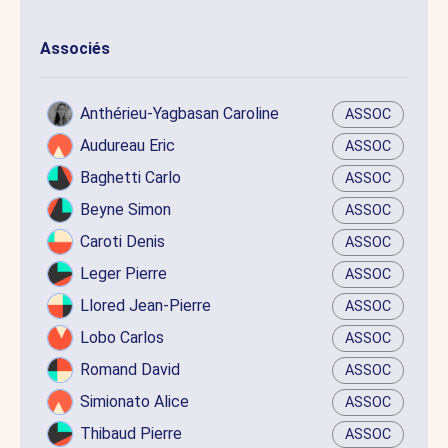
Associés
Anthérieu-Yagbasan Caroline
ASSOC
Audureau Eric
ASSOC
Baghetti Carlo
ASSOC
Beyne Simon
ASSOC
Caroti Denis
ASSOC
Leger Pierre
ASSOC
Llored Jean-Pierre
ASSOC
Lobo Carlos
ASSOC
Romand David
ASSOC
Simionato Alice
ASSOC
Thibaud Pierre
ASSOC