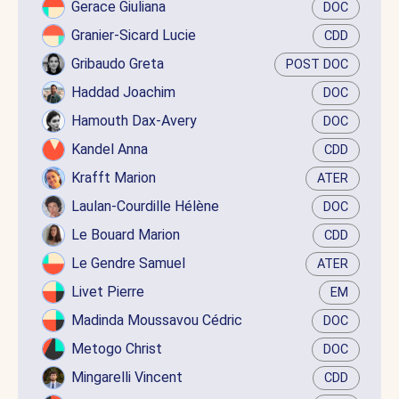
Gerace Giuliana
DOC
Granier-Sicard Lucie
CDD
Gribaudo Greta
POST DOC
Haddad Joachim
DOC
Hamouth Dax-Avery
DOC
Kandel Anna
CDD
Krafft Marion
ATER
Laulan-Courdille Hélène
DOC
Le Bouard Marion
CDD
Le Gendre Samuel
ATER
Livet Pierre
EM
Madinda Moussavou Cédric
DOC
Metogo Christ
DOC
Mingarelli Vincent
CDD