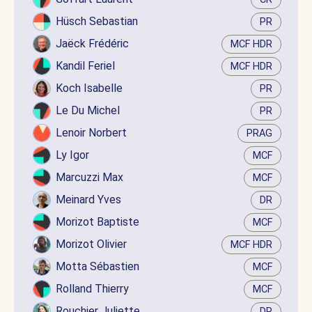
Hüsch Sebastian
PR
Jaëck Frédéric
MCF HDR
Kandil Feriel
MCF HDR
Koch Isabelle
PR
Le Du Michel
PR
Lenoir Norbert
PRAG
Ly Igor
MCF
Marcuzzi Max
MCF
Meinard Yves
DR
Morizot Baptiste
MCF
Morizot Olivier
MCF HDR
Motta Sébastien
MCF
Rolland Thierry
MCF
Rouchier Juliette
DR