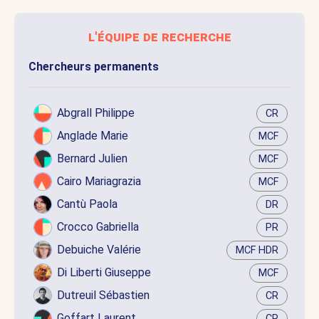
l'équipe de recherche
Chercheurs permanents
Abgrall Philippe
CR
Anglade Marie
MCF
Bernard Julien
MCF
Cairo Mariagrazia
MCF
Cantù Paola
DR
Crocco Gabriella
PR
Debuiche Valérie
MCF HDR
Di Liberti Giuseppe
MCF
Dutreuil Sébastien
CR
Goffart Laurent
CR