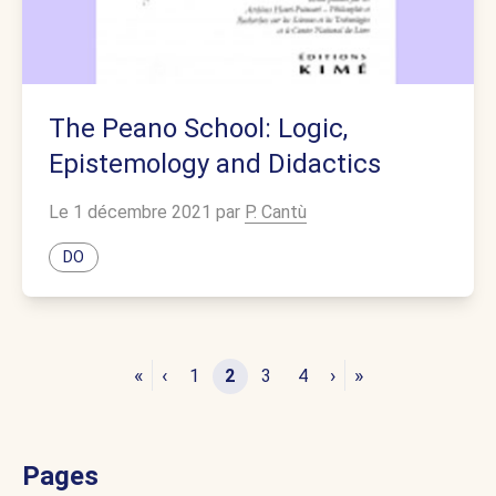
The Peano School: Logic,
Epistemology and Didactics
Le 1 décembre 2021 par
P. Cantù
DO
«
‹
›
»
1
2
3
4
Pages