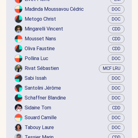
Madinda Moussavou Cédric
DOC
Metogo Christ
DOC
Mingarelli Vincent
CDD
Mousset Nans
CDD
Oliva Faustine
CDD
Pollina Luc
DOC
Rivat Sébastien
MCF LRU
Sabi Issah
DOC
Santolini Jérôme
DOC
Schaffner Blandine
DOC
Sidaine Tom
CDD
Souard Camille
DOC
Tabouy Laure
DOC
Tessier Marin
CDD