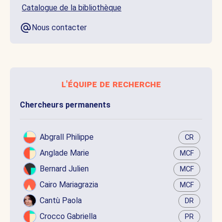
Catalogue de la bibliothèque
Nous contacter
l'équipe de recherche
Chercheurs permanents
Abgrall Philippe
CR
Anglade Marie
MCF
Bernard Julien
MCF
Cairo Mariagrazia
MCF
Cantù Paola
DR
Crocco Gabriella
PR