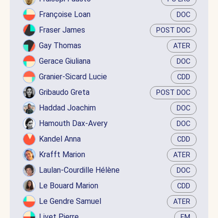
Françoise Loan
DOC
Fraser James
POST DOC
Gay Thomas
ATER
Gerace Giuliana
DOC
Granier-Sicard Lucie
CDD
Gribaudo Greta
POST DOC
Haddad Joachim
DOC
Hamouth Dax-Avery
DOC
Kandel Anna
CDD
Krafft Marion
ATER
Laulan-Courdille Hélène
DOC
Le Bouard Marion
CDD
Le Gendre Samuel
ATER
Livet Pierre
EM