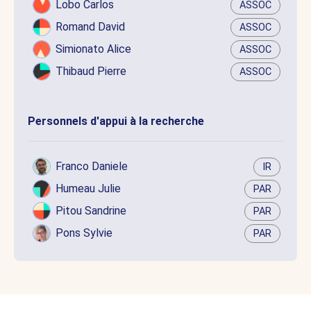
Lobo Carlos
ASSOC
Romand David
ASSOC
Simionato Alice
ASSOC
Thibaud Pierre
ASSOC
Personnels d'appui à la recherche
Franco Daniele
IR
Humeau Julie
PAR
Pitou Sandrine
PAR
Pons Sylvie
PAR