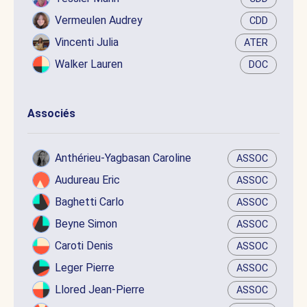
Vermeulen Audrey
CDD
Vincenti Julia
ATER
Walker Lauren
DOC
Associés
Anthérieu-Yagbasan Caroline
ASSOC
Audureau Eric
ASSOC
Baghetti Carlo
ASSOC
Beyne Simon
ASSOC
Caroti Denis
ASSOC
Leger Pierre
ASSOC
Llored Jean-Pierre
ASSOC