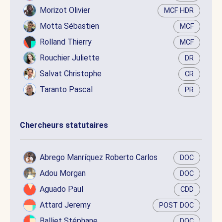
Morizot Olivier
MCF HDR
Motta Sébastien
MCF
Rolland Thierry
MCF
Rouchier Juliette
DR
Salvat Christophe
CR
Taranto Pascal
PR
Chercheurs statutaires
Abrego Manríquez Roberto Carlos
DOC
Adou Morgan
DOC
Aguado Paul
CDD
Attard Jeremy
POST DOC
Balliet Stéphane
DOC