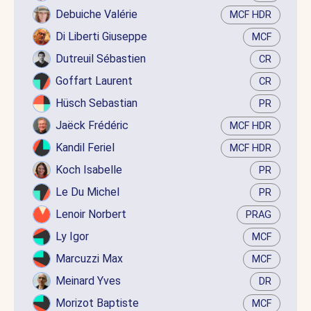
Debuiche Valérie
MCF HDR
Di Liberti Giuseppe
MCF
Dutreuil Sébastien
CR
Goffart Laurent
CR
Hüsch Sebastian
PR
Jaëck Frédéric
MCF HDR
Kandil Feriel
MCF HDR
Koch Isabelle
PR
Le Du Michel
PR
Lenoir Norbert
PRAG
Ly Igor
MCF
Marcuzzi Max
MCF
Meinard Yves
DR
Morizot Baptiste
MCF