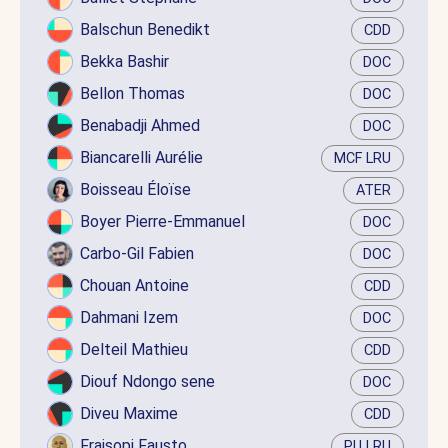
Balschun Benedikt
CDD
Bekka Bashir
DOC
Bellon Thomas
DOC
Benabadji Ahmed
DOC
Biancarelli Aurélie
MCF LRU
Boisseau Éloïse
ATER
Boyer Pierre-Emmanuel
DOC
Carbo-Gil Fabien
DOC
Chouan Antoine
CDD
Dahmani Izem
DOC
Delteil Mathieu
CDD
Diouf Ndongo sene
DOC
Diveu Maxime
CDD
Fraisopi Fausto
PU LRU