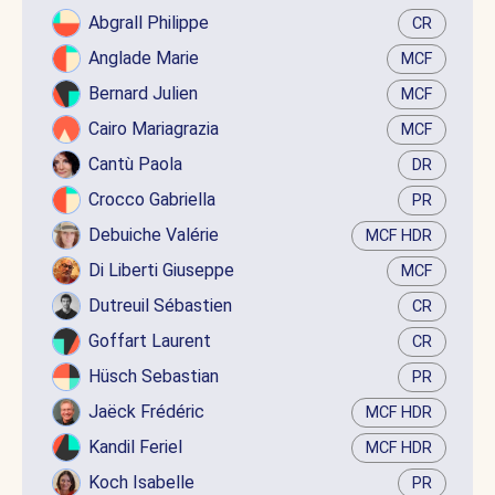
Abgrall Philippe
CR
Anglade Marie
MCF
Bernard Julien
MCF
Cairo Mariagrazia
MCF
Cantù Paola
DR
Crocco Gabriella
PR
Debuiche Valérie
MCF HDR
Di Liberti Giuseppe
MCF
Dutreuil Sébastien
CR
Goffart Laurent
CR
Hüsch Sebastian
PR
Jaëck Frédéric
MCF HDR
Kandil Feriel
MCF HDR
Koch Isabelle
PR