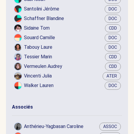
Santolini Jérôme
DOC
Schaffner Blandine
DOC
Sidaine Tom
CDD
Souard Camille
DOC
Tabouy Laure
DOC
Tessier Marin
CDD
Vermeulen Audrey
CDD
Vincenti Julia
ATER
Walker Lauren
DOC
Associés
Anthérieu-Yagbasan Caroline
ASSOC