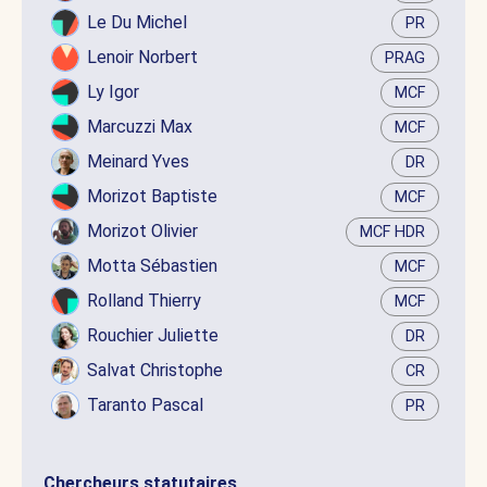
Le Du Michel
PR
Lenoir Norbert
PRAG
Ly Igor
MCF
Marcuzzi Max
MCF
Meinard Yves
DR
Morizot Baptiste
MCF
Morizot Olivier
MCF HDR
Motta Sébastien
MCF
Rolland Thierry
MCF
Rouchier Juliette
DR
Salvat Christophe
CR
Taranto Pascal
PR
Chercheurs statutaires