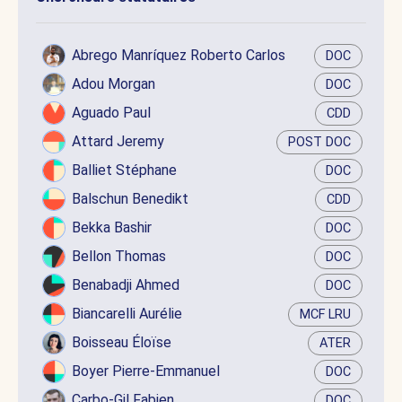
Abrego Manríquez Roberto Carlos
DOC
Adou Morgan
DOC
Aguado Paul
CDD
Attard Jeremy
POST DOC
Balliet Stéphane
DOC
Balschun Benedikt
CDD
Bekka Bashir
DOC
Bellon Thomas
DOC
Benabadji Ahmed
DOC
Biancarelli Aurélie
MCF LRU
Boisseau Éloïse
ATER
Boyer Pierre-Emmanuel
DOC
Carbo-Gil Fabien
DOC