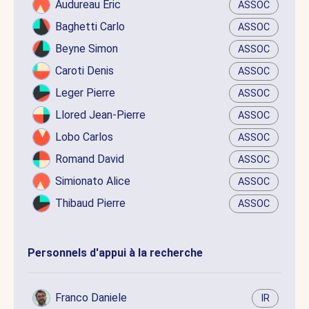
Audureau Eric
ASSOC
Baghetti Carlo
ASSOC
Beyne Simon
ASSOC
Caroti Denis
ASSOC
Leger Pierre
ASSOC
Llored Jean-Pierre
ASSOC
Lobo Carlos
ASSOC
Romand David
ASSOC
Simionato Alice
ASSOC
Thibaud Pierre
ASSOC
Personnels d'appui à la recherche
Franco Daniele
IR