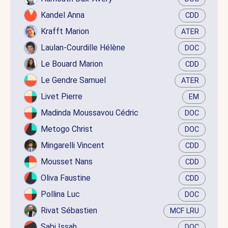
Kandel Anna
CDD
Krafft Marion
ATER
Laulan-Courdille Hélène
DOC
Le Bouard Marion
CDD
Le Gendre Samuel
ATER
Livet Pierre
EM
Madinda Moussavou Cédric
DOC
Metogo Christ
DOC
Mingarelli Vincent
CDD
Mousset Nans
CDD
Oliva Faustine
CDD
Pollina Luc
DOC
Rivat Sébastien
MCF LRU
Sabi Issah
DOC