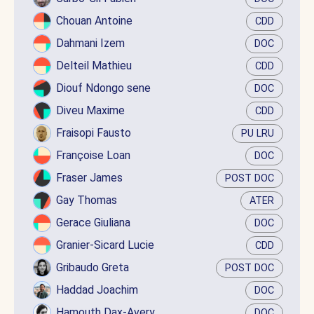
Chouan Antoine
CDD
Dahmani Izem
DOC
Delteil Mathieu
CDD
Diouf Ndongo sene
DOC
Diveu Maxime
CDD
Fraisopi Fausto
PU LRU
Françoise Loan
DOC
Fraser James
POST DOC
Gay Thomas
ATER
Gerace Giuliana
DOC
Granier-Sicard Lucie
CDD
Gribaudo Greta
POST DOC
Haddad Joachim
DOC
Hamouth Dax-Avery
DOC