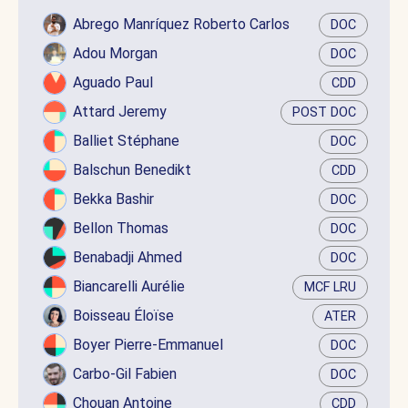
Abrego Manríquez Roberto Carlos
DOC
Adou Morgan
DOC
Aguado Paul
CDD
Attard Jeremy
POST DOC
Balliet Stéphane
DOC
Balschun Benedikt
CDD
Bekka Bashir
DOC
Bellon Thomas
DOC
Benabadji Ahmed
DOC
Biancarelli Aurélie
MCF LRU
Boisseau Éloïse
ATER
Boyer Pierre-Emmanuel
DOC
Carbo-Gil Fabien
DOC
Chouan Antoine
CDD