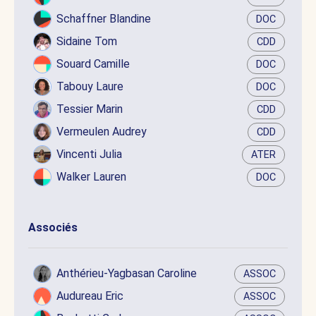
Schaffner Blandine
DOC
Sidaine Tom
CDD
Souard Camille
DOC
Tabouy Laure
DOC
Tessier Marin
CDD
Vermeulen Audrey
CDD
Vincenti Julia
ATER
Walker Lauren
DOC
Associés
Anthérieu-Yagbasan Caroline
ASSOC
Audureau Eric
ASSOC