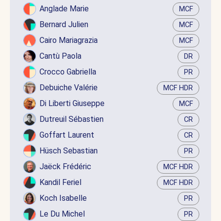
Anglade Marie
MCF
Bernard Julien
MCF
Cairo Mariagrazia
MCF
Cantù Paola
DR
Crocco Gabriella
PR
Debuiche Valérie
MCF HDR
Di Liberti Giuseppe
MCF
Dutreuil Sébastien
CR
Goffart Laurent
CR
Hüsch Sebastian
PR
Jaëck Frédéric
MCF HDR
Kandil Feriel
MCF HDR
Koch Isabelle
PR
Le Du Michel
PR