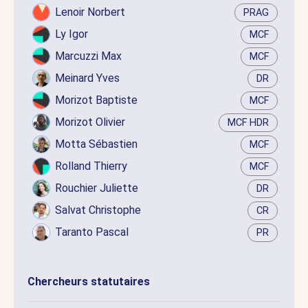
Lenoir Norbert
PRAG
Ly Igor
MCF
Marcuzzi Max
MCF
Meinard Yves
DR
Morizot Baptiste
MCF
Morizot Olivier
MCF HDR
Motta Sébastien
MCF
Rolland Thierry
MCF
Rouchier Juliette
DR
Salvat Christophe
CR
Taranto Pascal
PR
Chercheurs statutaires