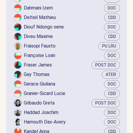
Dahmani Izem
DOC
Delteil Mathieu
CDD
Diouf Ndongo sene
DOC
Diveu Maxime
CDD
Fraisopi Fausto
PU LRU
Françoise Loan
DOC
Fraser James
POST DOC
Gay Thomas
ATER
Gerace Giuliana
DOC
Granier-Sicard Lucie
CDD
Gribaudo Greta
POST DOC
Haddad Joachim
DOC
Hamouth Dax-Avery
DOC
Kandel Anna
CDD