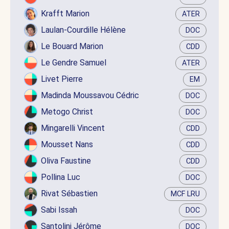
Krafft Marion
ATER
Laulan-Courdille Hélène
DOC
Le Bouard Marion
CDD
Le Gendre Samuel
ATER
Livet Pierre
EM
Madinda Moussavou Cédric
DOC
Metogo Christ
DOC
Mingarelli Vincent
CDD
Mousset Nans
CDD
Oliva Faustine
CDD
Pollina Luc
DOC
Rivat Sébastien
MCF LRU
Sabi Issah
DOC
Santolini Jérôme
DOC