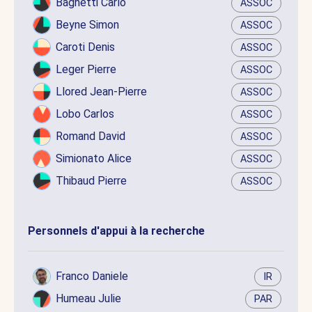
Baghetti Carlo
ASSOC
Beyne Simon
ASSOC
Caroti Denis
ASSOC
Leger Pierre
ASSOC
Llored Jean-Pierre
ASSOC
Lobo Carlos
ASSOC
Romand David
ASSOC
Simionato Alice
ASSOC
Thibaud Pierre
ASSOC
Personnels d'appui à la recherche
Franco Daniele
IR
Humeau Julie
PAR