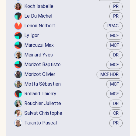
Koch Isabelle
PR
Le Du Michel
PR
Lenoir Norbert
PRAG
Ly Igor
MCF
Marcuzzi Max
MCF
Meinard Yves
DR
Morizot Baptiste
MCF
Morizot Olivier
MCF HDR
Motta Sébastien
MCF
Rolland Thierry
MCF
Rouchier Juliette
DR
Salvat Christophe
CR
Taranto Pascal
PR