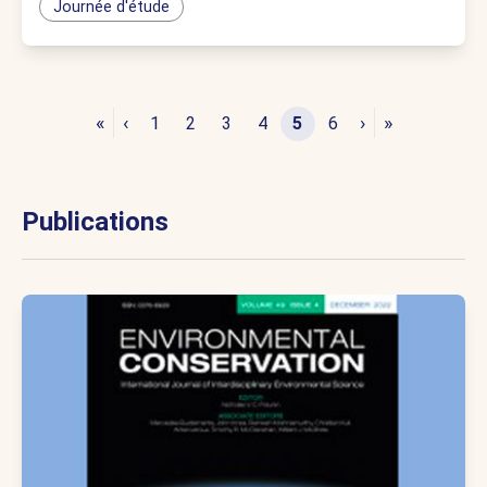
Journée d'étude
«
‹
›
»
1
2
3
4
5
6
Publications