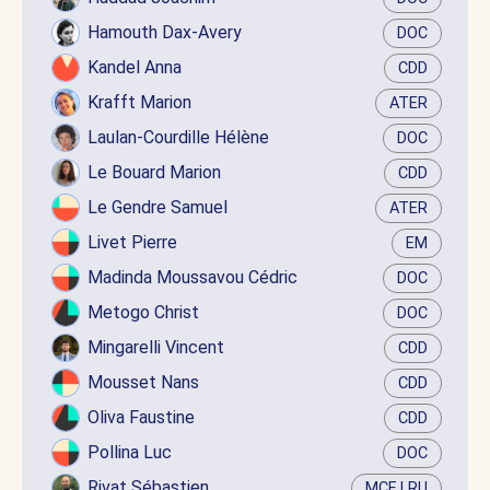
Hamouth Dax-Avery
DOC
Kandel Anna
CDD
Krafft Marion
ATER
Laulan-Courdille Hélène
DOC
Le Bouard Marion
CDD
Le Gendre Samuel
ATER
Livet Pierre
EM
Madinda Moussavou Cédric
DOC
Metogo Christ
DOC
Mingarelli Vincent
CDD
Mousset Nans
CDD
Oliva Faustine
CDD
Pollina Luc
DOC
Rivat Sébastien
MCF LRU