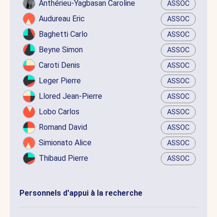
Anthérieu-Yagbasan Caroline
ASSOC
Audureau Eric
ASSOC
Baghetti Carlo
ASSOC
Beyne Simon
ASSOC
Caroti Denis
ASSOC
Leger Pierre
ASSOC
Llored Jean-Pierre
ASSOC
Lobo Carlos
ASSOC
Romand David
ASSOC
Simionato Alice
ASSOC
Thibaud Pierre
ASSOC
Personnels d'appui à la recherche