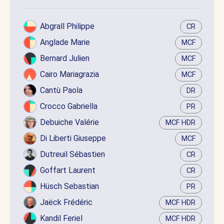
Abgrall Philippe
CR
Anglade Marie
MCF
Bernard Julien
MCF
Cairo Mariagrazia
MCF
Cantù Paola
DR
Crocco Gabriella
PR
Debuiche Valérie
MCF HDR
Di Liberti Giuseppe
MCF
Dutreuil Sébastien
CR
Goffart Laurent
CR
Hüsch Sebastian
PR
Jaëck Frédéric
MCF HDR
Kandil Feriel
MCF HDR