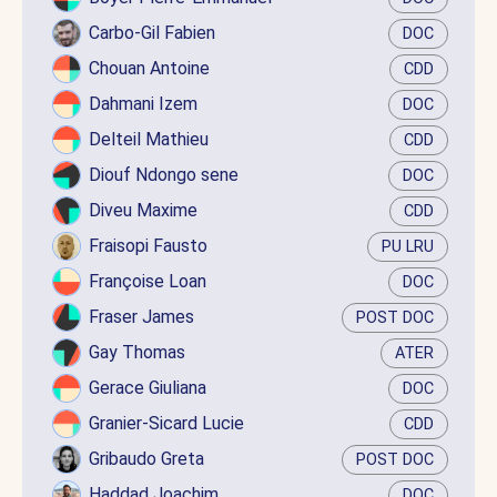
Carbo-Gil Fabien
DOC
Chouan Antoine
CDD
Dahmani Izem
DOC
Delteil Mathieu
CDD
Diouf Ndongo sene
DOC
Diveu Maxime
CDD
Fraisopi Fausto
PU LRU
Françoise Loan
DOC
Fraser James
POST DOC
Gay Thomas
ATER
Gerace Giuliana
DOC
Granier-Sicard Lucie
CDD
Gribaudo Greta
POST DOC
Haddad Joachim
DOC