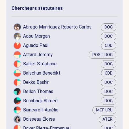
Chercheurs statutaires
Abrego Manríquez Roberto Carlos
DOC
Adou Morgan
DOC
Aguado Paul
CDD
Attard Jeremy
POST DOC
Balliet Stéphane
DOC
Balschun Benedikt
CDD
Bekka Bashir
DOC
Bellon Thomas
DOC
Benabadji Ahmed
DOC
Biancarelli Aurélie
MCF LRU
Boisseau Éloïse
ATER
Boyer Pierre-Emmanuel
DOC