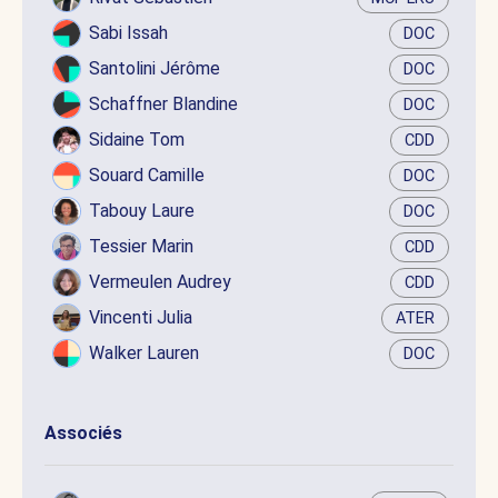
Sabi Issah
DOC
Santolini Jérôme
DOC
Schaffner Blandine
DOC
Sidaine Tom
CDD
Souard Camille
DOC
Tabouy Laure
DOC
Tessier Marin
CDD
Vermeulen Audrey
CDD
Vincenti Julia
ATER
Walker Lauren
DOC
Associés