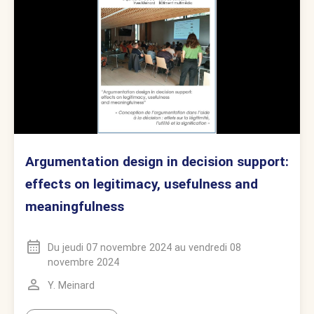
Argumentation design in decision support:
effects on legitimacy, usefulness and
meaningfulness
Du
jeudi 07 novembre 2024
au
vendredi 08
novembre 2024
Y. Meinard