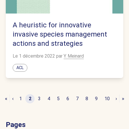
A heuristic for innovative
invasive species management
actions and strategies
Le 1 décembre 2022 par
Y. Meinard
ACL
«
‹
›
»
1
2
3
4
5
6
7
8
9
10
Pages