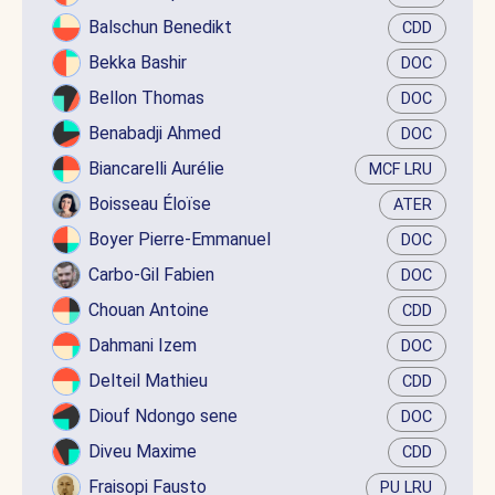
Balschun Benedikt
CDD
Bekka Bashir
DOC
Bellon Thomas
DOC
Benabadji Ahmed
DOC
Biancarelli Aurélie
MCF LRU
Boisseau Éloïse
ATER
Boyer Pierre-Emmanuel
DOC
Carbo-Gil Fabien
DOC
Chouan Antoine
CDD
Dahmani Izem
DOC
Delteil Mathieu
CDD
Diouf Ndongo sene
DOC
Diveu Maxime
CDD
Fraisopi Fausto
PU LRU