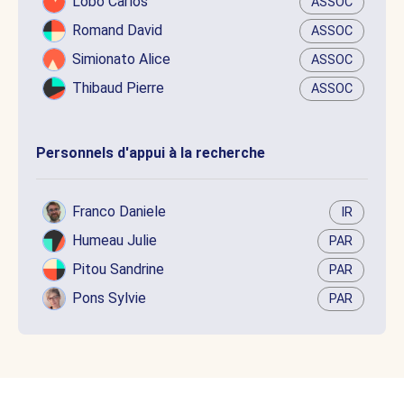
Lobo Carlos
ASSOC
Romand David
ASSOC
Simionato Alice
ASSOC
Thibaud Pierre
ASSOC
Personnels d'appui à la recherche
Franco Daniele
IR
Humeau Julie
PAR
Pitou Sandrine
PAR
Pons Sylvie
PAR