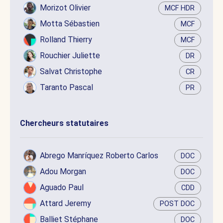
Morizot Olivier
MCF HDR
Motta Sébastien
MCF
Rolland Thierry
MCF
Rouchier Juliette
DR
Salvat Christophe
CR
Taranto Pascal
PR
Chercheurs statutaires
Abrego Manríquez Roberto Carlos
DOC
Adou Morgan
DOC
Aguado Paul
CDD
Attard Jeremy
POST DOC
Balliet Stéphane
DOC