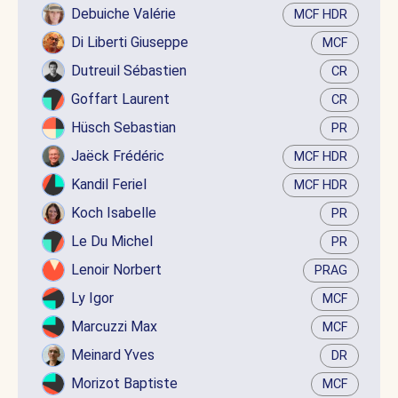
Debuiche Valérie
MCF HDR
Di Liberti Giuseppe
MCF
Dutreuil Sébastien
CR
Goffart Laurent
CR
Hüsch Sebastian
PR
Jaëck Frédéric
MCF HDR
Kandil Feriel
MCF HDR
Koch Isabelle
PR
Le Du Michel
PR
Lenoir Norbert
PRAG
Ly Igor
MCF
Marcuzzi Max
MCF
Meinard Yves
DR
Morizot Baptiste
MCF