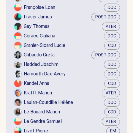
Françoise Loan
DOC
Fraser James
POST DOC
Gay Thomas
ATER
Gerace Giuliana
DOC
Granier-Sicard Lucie
CDD
Gribaudo Greta
POST DOC
Haddad Joachim
DOC
Hamouth Dax-Avery
DOC
Kandel Anna
CDD
Krafft Marion
ATER
Laulan-Courdille Hélène
DOC
Le Bouard Marion
CDD
Le Gendre Samuel
ATER
Livet Pierre
EM