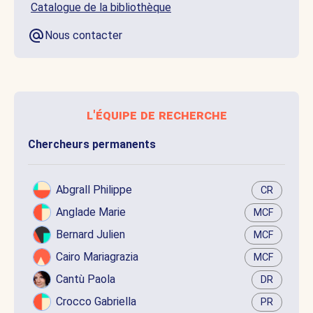
Catalogue de la bibliothèque
Nous contacter
l'équipe de recherche
Chercheurs permanents
Abgrall Philippe
CR
Anglade Marie
MCF
Bernard Julien
MCF
Cairo Mariagrazia
MCF
Cantù Paola
DR
Crocco Gabriella
PR