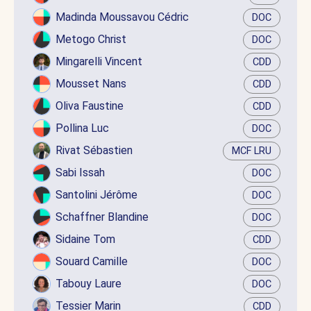
Madinda Moussavou Cédric
DOC
Metogo Christ
DOC
Mingarelli Vincent
CDD
Mousset Nans
CDD
Oliva Faustine
CDD
Pollina Luc
DOC
Rivat Sébastien
MCF LRU
Sabi Issah
DOC
Santolini Jérôme
DOC
Schaffner Blandine
DOC
Sidaine Tom
CDD
Souard Camille
DOC
Tabouy Laure
DOC
Tessier Marin
CDD