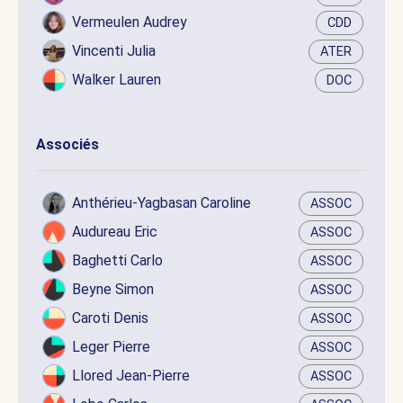
Vermeulen Audrey
CDD
Vincenti Julia
ATER
Walker Lauren
DOC
Associés
Anthérieu-Yagbasan Caroline
ASSOC
Audureau Eric
ASSOC
Baghetti Carlo
ASSOC
Beyne Simon
ASSOC
Caroti Denis
ASSOC
Leger Pierre
ASSOC
Llored Jean-Pierre
ASSOC