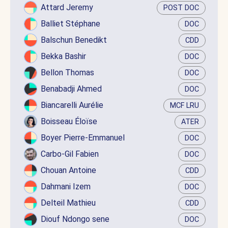
Attard Jeremy
POST DOC
Balliet Stéphane
DOC
Balschun Benedikt
CDD
Bekka Bashir
DOC
Bellon Thomas
DOC
Benabadji Ahmed
DOC
Biancarelli Aurélie
MCF LRU
Boisseau Éloïse
ATER
Boyer Pierre-Emmanuel
DOC
Carbo-Gil Fabien
DOC
Chouan Antoine
CDD
Dahmani Izem
DOC
Delteil Mathieu
CDD
Diouf Ndongo sene
DOC