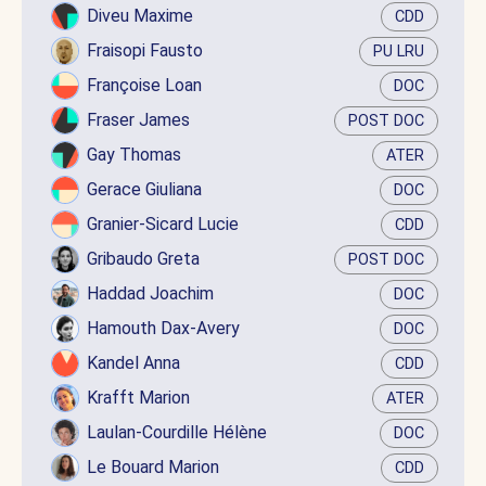
Diveu Maxime
CDD
Fraisopi Fausto
PU LRU
Françoise Loan
DOC
Fraser James
POST DOC
Gay Thomas
ATER
Gerace Giuliana
DOC
Granier-Sicard Lucie
CDD
Gribaudo Greta
POST DOC
Haddad Joachim
DOC
Hamouth Dax-Avery
DOC
Kandel Anna
CDD
Krafft Marion
ATER
Laulan-Courdille Hélène
DOC
Le Bouard Marion
CDD