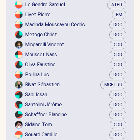
Le Gendre Samuel
ATER
Livet Pierre
EM
Madinda Moussavou Cédric
DOC
Metogo Christ
DOC
Mingarelli Vincent
CDD
Mousset Nans
CDD
Oliva Faustine
CDD
Pollina Luc
DOC
Rivat Sébastien
MCF LRU
Sabi Issah
DOC
Santolini Jérôme
DOC
Schaffner Blandine
DOC
Sidaine Tom
CDD
Souard Camille
DOC