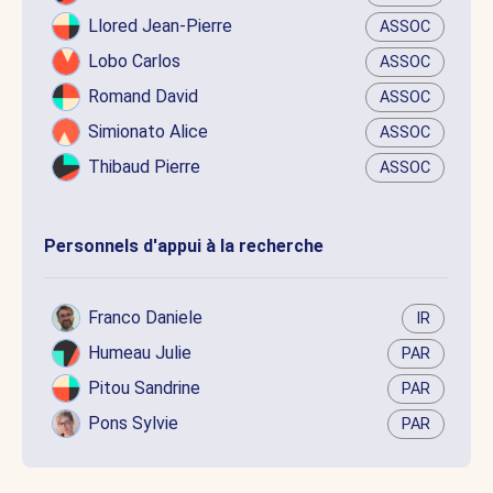
Llored Jean-Pierre
ASSOC
Lobo Carlos
ASSOC
Romand David
ASSOC
Simionato Alice
ASSOC
Thibaud Pierre
ASSOC
Personnels d'appui à la recherche
Franco Daniele
IR
Humeau Julie
PAR
Pitou Sandrine
PAR
Pons Sylvie
PAR