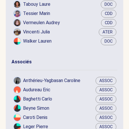
Tabouy Laure
DOC
Tessier Marin
CDD
Vermeulen Audrey
CDD
Vincenti Julia
ATER
Walker Lauren
DOC
Associés
Anthérieu-Yagbasan Caroline
ASSOC
Audureau Eric
ASSOC
Baghetti Carlo
ASSOC
Beyne Simon
ASSOC
Caroti Denis
ASSOC
Leger Pierre
ASSOC