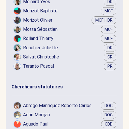
Meinard Yves
DR
Morizot Baptiste
MCF
Morizot Olivier
MCF HDR
Motta Sébastien
MCF
Rolland Thierry
MCF
Rouchier Juliette
DR
Salvat Christophe
CR
Taranto Pascal
PR
Chercheurs statutaires
Abrego Manríquez Roberto Carlos
DOC
Adou Morgan
DOC
Aguado Paul
CDD