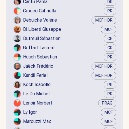
Cantù Paola
DR
Crocco Gabriella
PR
Debuiche Valérie
MCF HDR
Di Liberti Giuseppe
MCF
Dutreuil Sébastien
CR
Goffart Laurent
CR
Hüsch Sebastian
PR
Jaëck Frédéric
MCF HDR
Kandil Feriel
MCF HDR
Koch Isabelle
PR
Le Du Michel
PR
Lenoir Norbert
PRAG
Ly Igor
MCF
Marcuzzi Max
MCF