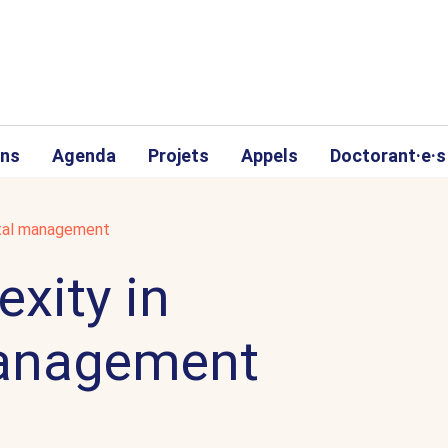
ons
Agenda
Projets
Appels
Doctorant·e·s
ntal management
xity in
management