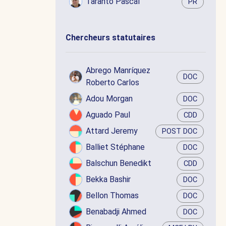
Taranto Pascal
PR
Chercheurs statutaires
Abrego Manríquez
DOC
Roberto Carlos
Adou Morgan
DOC
Aguado Paul
CDD
Attard Jeremy
POST DOC
Balliet Stéphane
DOC
Balschun Benedikt
CDD
Bekka Bashir
DOC
Bellon Thomas
DOC
Benabadji Ahmed
DOC