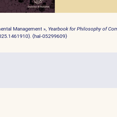
nmental Management »,
Yearbook for Philosophy of Co
025.1461910⟩
.
⟨hal-05299609⟩