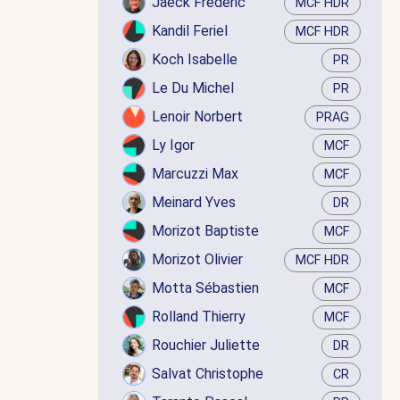
Jaëck Frédéric
MCF HDR
Kandil Feriel
MCF HDR
Koch Isabelle
PR
Le Du Michel
PR
Lenoir Norbert
PRAG
Ly Igor
MCF
Marcuzzi Max
MCF
Meinard Yves
DR
Morizot Baptiste
MCF
Morizot Olivier
MCF HDR
Motta Sébastien
MCF
Rolland Thierry
MCF
Rouchier Juliette
DR
Salvat Christophe
CR