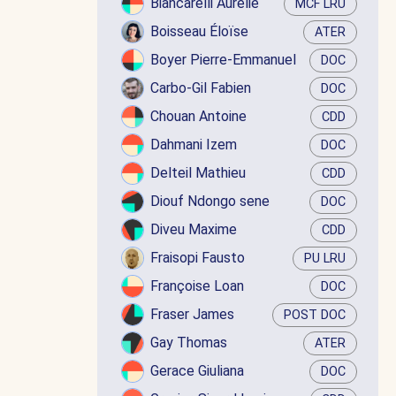
Biancarelli Aurélie
MCF LRU
Boisseau Éloïse
ATER
Boyer Pierre-Emmanuel
DOC
Carbo-Gil Fabien
DOC
Chouan Antoine
CDD
Dahmani Izem
DOC
Delteil Mathieu
CDD
Diouf Ndongo sene
DOC
Diveu Maxime
CDD
Fraisopi Fausto
PU LRU
Françoise Loan
DOC
Fraser James
POST DOC
Gay Thomas
ATER
Gerace Giuliana
DOC