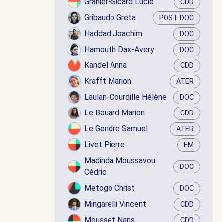
Granier-Sicard Lucie
CDD
Gribaudo Greta
POST DOC
Haddad Joachim
DOC
Hamouth Dax-Avery
DOC
Kandel Anna
CDD
Krafft Marion
ATER
Laulan-Courdille Hélène
DOC
Le Bouard Marion
CDD
Le Gendre Samuel
ATER
Livet Pierre
EM
Madinda Moussavou
DOC
Cédric
Metogo Christ
DOC
Mingarelli Vincent
CDD
Mousset Nans
CDD