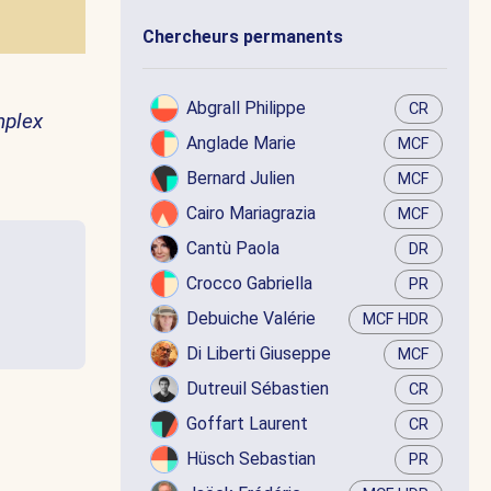
Chercheurs permanents
Abgrall Philippe
CR
mplex
Anglade Marie
MCF
Bernard Julien
MCF
Cairo Mariagrazia
MCF
Cantù Paola
DR
Crocco Gabriella
PR
Debuiche Valérie
MCF HDR
Di Liberti Giuseppe
MCF
Dutreuil Sébastien
CR
Goffart Laurent
CR
Hüsch Sebastian
PR