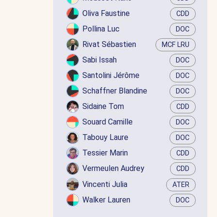
Oliva Faustine
CDD
Pollina Luc
DOC
Rivat Sébastien
MCF LRU
Sabi Issah
DOC
Santolini Jérôme
DOC
Schaffner Blandine
DOC
Sidaine Tom
CDD
Souard Camille
DOC
Tabouy Laure
DOC
Tessier Marin
CDD
Vermeulen Audrey
CDD
Vincenti Julia
ATER
Walker Lauren
DOC