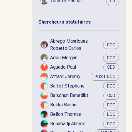
Taranto Pascal
PR
Chercheurs statutaires
Abrego Manríquez
DOC
Roberto Carlos
Adou Morgan
DOC
Aguado Paul
CDD
Attard Jeremy
POST DOC
Balliet Stéphane
DOC
Balschun Benedikt
CDD
Bekka Bashir
DOC
Bellon Thomas
DOC
Benabadji Ahmed
DOC