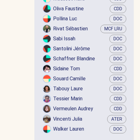
Oliva Faustine
CDD
Pollina Luc
DOC
Rivat Sébastien
MCF LRU
Sabi Issah
DOC
Santolini Jérôme
DOC
Schaffner Blandine
DOC
Sidaine Tom
CDD
Souard Camille
DOC
Tabouy Laure
DOC
Tessier Marin
CDD
Vermeulen Audrey
CDD
Vincenti Julia
ATER
Walker Lauren
DOC