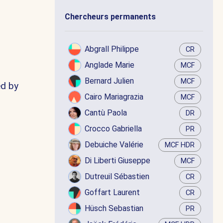
Chercheurs permanents
Abgrall Philippe
CR
Anglade Marie
MCF
Bernard Julien
MCF
ed by
Cairo Mariagrazia
MCF
Cantù Paola
DR
Crocco Gabriella
PR
Debuiche Valérie
MCF HDR
Di Liberti Giuseppe
MCF
Dutreuil Sébastien
CR
Goffart Laurent
CR
Hüsch Sebastian
PR