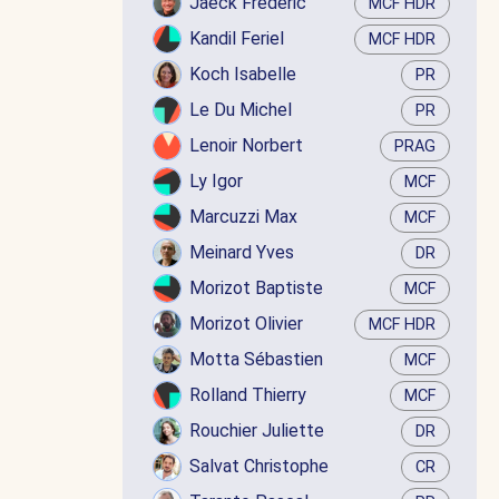
Jaëck Frédéric
MCF HDR
Kandil Feriel
MCF HDR
Koch Isabelle
PR
Le Du Michel
PR
Lenoir Norbert
PRAG
Ly Igor
MCF
Marcuzzi Max
MCF
Meinard Yves
DR
Morizot Baptiste
MCF
Morizot Olivier
MCF HDR
Motta Sébastien
MCF
Rolland Thierry
MCF
Rouchier Juliette
DR
Salvat Christophe
CR