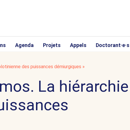
ons
Agenda
Projets
Appels
Doctorant·e·s
 plotinienne des puissances démiurgiques »
smos. La hiérarchie
puissances