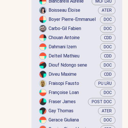
Biancarelli Aurélie
MCF LRU
Boisseau Éloïse
ATER
Boyer Pierre-Emmanuel
DOC
Carbo-Gil Fabien
DOC
Chouan Antoine
CDD
Dahmani Izem
DOC
Delteil Mathieu
CDD
Diouf Ndongo sene
DOC
Diveu Maxime
CDD
Fraisopi Fausto
PU LRU
Françoise Loan
DOC
Fraser James
POST DOC
Gay Thomas
ATER
Gerace Giuliana
DOC