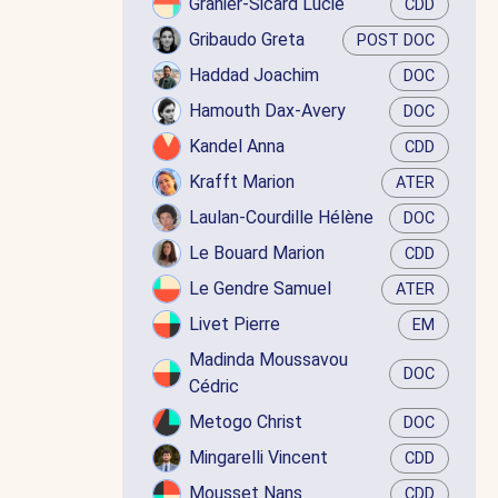
Granier-Sicard Lucie
CDD
Gribaudo Greta
POST DOC
Haddad Joachim
DOC
Hamouth Dax-Avery
DOC
Kandel Anna
CDD
Krafft Marion
ATER
Laulan-Courdille Hélène
DOC
Le Bouard Marion
CDD
Le Gendre Samuel
ATER
Livet Pierre
EM
Madinda Moussavou
DOC
Cédric
Metogo Christ
DOC
Mingarelli Vincent
CDD
Mousset Nans
CDD