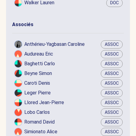
Walker Lauren
DOC
Associés
Anthérieu-Yagbasan Caroline
ASSOC
Audureau Eric
ASSOC
Baghetti Carlo
ASSOC
Beyne Simon
ASSOC
Caroti Denis
ASSOC
Leger Pierre
ASSOC
Llored Jean-Pierre
ASSOC
Lobo Carlos
ASSOC
Romand David
ASSOC
Simionato Alice
ASSOC