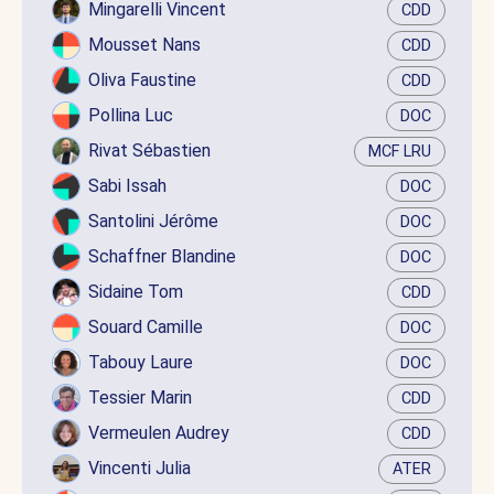
Mingarelli Vincent
CDD
Mousset Nans
CDD
Oliva Faustine
CDD
Pollina Luc
DOC
Rivat Sébastien
MCF LRU
Sabi Issah
DOC
Santolini Jérôme
DOC
Schaffner Blandine
DOC
Sidaine Tom
CDD
Souard Camille
DOC
Tabouy Laure
DOC
Tessier Marin
CDD
Vermeulen Audrey
CDD
Vincenti Julia
ATER