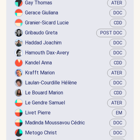
Gay Thomas
ATER
Gerace Giuliana
DOC
Granier-Sicard Lucie
CDD
Gribaudo Greta
POST DOC
Haddad Joachim
DOC
Hamouth Dax-Avery
DOC
Kandel Anna
CDD
Krafft Marion
ATER
Laulan-Courdille Hélène
DOC
Le Bouard Marion
CDD
Le Gendre Samuel
ATER
Livet Pierre
EM
Madinda Moussavou Cédric
DOC
Metogo Christ
DOC