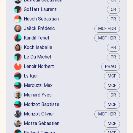
CR
Goffart Laurent
CR
Hüsch Sebastian
PR
Jaëck Frédéric
MCF HDR
Kandil Feriel
MCF HDR
Koch Isabelle
PR
Le Du Michel
PR
Lenoir Norbert
PRAG
Ly Igor
MCF
Marcuzzi Max
MCF
Meinard Yves
DR
Morizot Baptiste
MCF
Morizot Olivier
MCF HDR
Motta Sébastien
MCF
Rolland Thierry