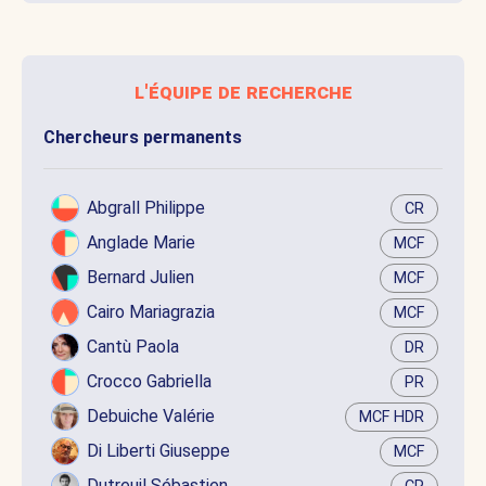
l'équipe de recherche
Chercheurs permanents
Abgrall Philippe
CR
Anglade Marie
MCF
Bernard Julien
MCF
Cairo Mariagrazia
MCF
Cantù Paola
DR
Crocco Gabriella
PR
Debuiche Valérie
MCF HDR
Di Liberti Giuseppe
MCF
Dutreuil Sébastien