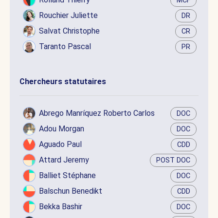
MCF
Rouchier Juliette
DR
Salvat Christophe
CR
Taranto Pascal
PR
Chercheurs statutaires
Abrego Manríquez Roberto Carlos
DOC
Adou Morgan
DOC
Aguado Paul
CDD
Attard Jeremy
POST DOC
Balliet Stéphane
DOC
Balschun Benedikt
CDD
Bekka Bashir
DOC