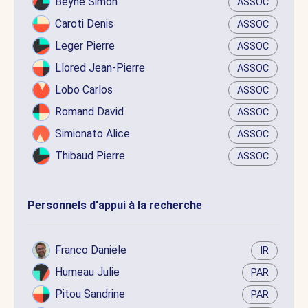
Beyne Simon
ASSOC
Caroti Denis
ASSOC
Leger Pierre
ASSOC
Llored Jean-Pierre
ASSOC
Lobo Carlos
ASSOC
Romand David
ASSOC
Simionato Alice
ASSOC
Thibaud Pierre
ASSOC
Personnels d'appui à la recherche
Franco Daniele
IR
Humeau Julie
PAR
Pitou Sandrine
PAR