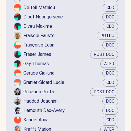
Delteil Mathieu
CDD
Diouf Ndongo sene
DOC
Diveu Maxime
CDD
Fraisopi Fausto
PU LRU
Françoise Loan
DOC
Fraser James
POST DOC
Gay Thomas
ATER
Gerace Giuliana
DOC
Granier-Sicard Lucie
CDD
Gribaudo Greta
POST DOC
Haddad Joachim
DOC
Hamouth Dax-Avery
DOC
Kandel Anna
CDD
Krafft Marion
ATER