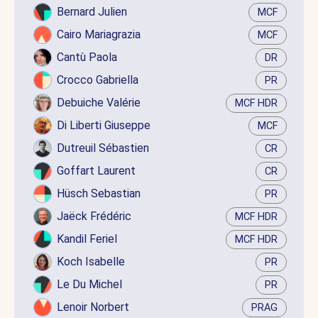
Bernard Julien
MCF
Cairo Mariagrazia
MCF
Cantù Paola
DR
Crocco Gabriella
PR
Debuiche Valérie
MCF HDR
Di Liberti Giuseppe
MCF
Dutreuil Sébastien
CR
Goffart Laurent
CR
Hüsch Sebastian
PR
Jaëck Frédéric
MCF HDR
Kandil Feriel
MCF HDR
Koch Isabelle
PR
Le Du Michel
PR
Lenoir Norbert
PRAG