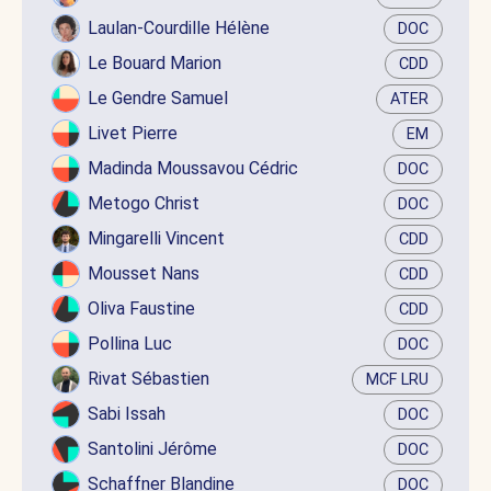
Laulan-Courdille Hélène
DOC
Le Bouard Marion
CDD
Le Gendre Samuel
ATER
Livet Pierre
EM
Madinda Moussavou Cédric
DOC
Metogo Christ
DOC
Mingarelli Vincent
CDD
Mousset Nans
CDD
Oliva Faustine
CDD
Pollina Luc
DOC
Rivat Sébastien
MCF LRU
Sabi Issah
DOC
Santolini Jérôme
DOC
Schaffner Blandine
DOC