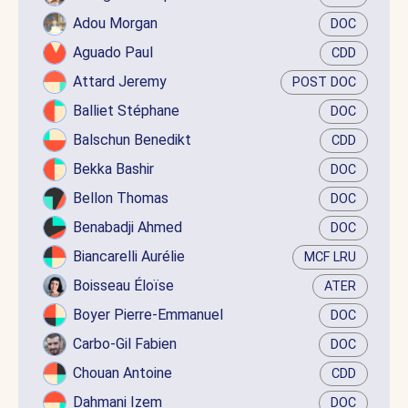
Adou Morgan
DOC
Aguado Paul
CDD
Attard Jeremy
POST DOC
Balliet Stéphane
DOC
Balschun Benedikt
CDD
Bekka Bashir
DOC
Bellon Thomas
DOC
Benabadji Ahmed
DOC
Biancarelli Aurélie
MCF LRU
Boisseau Éloïse
ATER
Boyer Pierre-Emmanuel
DOC
Carbo-Gil Fabien
DOC
Chouan Antoine
CDD
Dahmani Izem
DOC