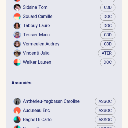
Sidaine Tom
CDD
Souard Camille
DOC
Tabouy Laure
DOC
Tessier Marin
CDD
Vermeulen Audrey
CDD
Vincenti Julia
ATER
Walker Lauren
DOC
Associés
Anthérieu-Yagbasan Caroline
ASSOC
Audureau Eric
ASSOC
Baghetti Carlo
ASSOC