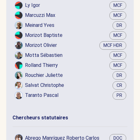
Ly Igor
MCF
Marcuzzi Max
MCF
Meinard Yves
DR
Morizot Baptiste
MCF
Morizot Olivier
MCF HDR
Motta Sébastien
MCF
Rolland Thierry
MCF
Rouchier Juliette
DR
Salvat Christophe
CR
Taranto Pascal
PR
Chercheurs statutaires
Abrego Manríquez Roberto Carlos
DOC