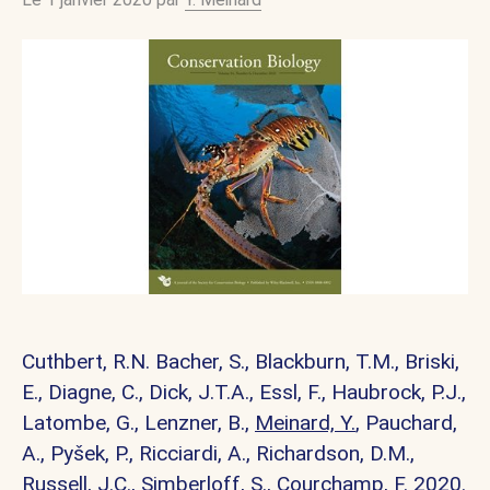
Cuthbert, R.N. Bacher, S., Blackburn, T.M., Briski,
E., Diagne, C., Dick, J.T.A., Essl, F., Haubrock, P.J.,
Latombe, G., Lenzner, B.,
Meinard, Y.
, Pauchard,
A., Pyšek, P., Ricciardi, A., Richardson, D.M.,
Russell, J.C., Simberloff, S., Courchamp, F. 2020.