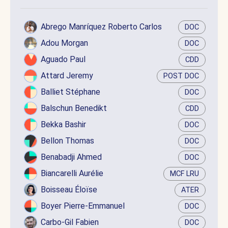
Abrego Manríquez Roberto Carlos
DOC
Adou Morgan
DOC
Aguado Paul
CDD
Attard Jeremy
POST DOC
Balliet Stéphane
DOC
Balschun Benedikt
CDD
Bekka Bashir
DOC
Bellon Thomas
DOC
Benabadji Ahmed
DOC
Biancarelli Aurélie
MCF LRU
Boisseau Éloïse
ATER
Boyer Pierre-Emmanuel
DOC
Carbo-Gil Fabien
DOC