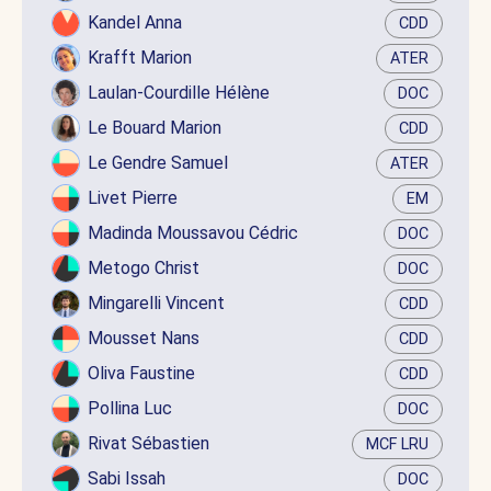
Kandel Anna
CDD
Krafft Marion
ATER
Laulan-Courdille Hélène
DOC
Le Bouard Marion
CDD
Le Gendre Samuel
ATER
Livet Pierre
EM
Madinda Moussavou Cédric
DOC
Metogo Christ
DOC
Mingarelli Vincent
CDD
Mousset Nans
CDD
Oliva Faustine
CDD
Pollina Luc
DOC
Rivat Sébastien
MCF LRU
Sabi Issah
DOC