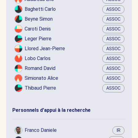
Baghetti Carlo
ASSOC
Beyne Simon
ASSOC
Caroti Denis
ASSOC
Leger Pierre
ASSOC
Llored Jean-Pierre
ASSOC
Lobo Carlos
ASSOC
Romand David
ASSOC
Simionato Alice
ASSOC
Thibaud Pierre
ASSOC
Personnels d'appui à la recherche
Franco Daniele
IR