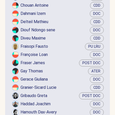
Chouan Antoine
CDD
Dahmani Izem
DOC
Delteil Mathieu
CDD
Diouf Ndongo sene
DOC
Diveu Maxime
CDD
Fraisopi Fausto
PU LRU
Françoise Loan
DOC
Fraser James
POST DOC
Gay Thomas
ATER
Gerace Giuliana
DOC
Granier-Sicard Lucie
CDD
Gribaudo Greta
POST DOC
Haddad Joachim
DOC
Hamouth Dax-Avery
DOC