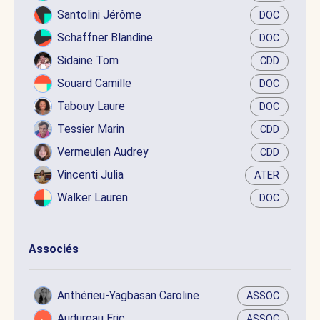
Santolini Jérôme
DOC
Schaffner Blandine
DOC
Sidaine Tom
CDD
Souard Camille
DOC
Tabouy Laure
DOC
Tessier Marin
CDD
Vermeulen Audrey
CDD
Vincenti Julia
ATER
Walker Lauren
DOC
Associés
Anthérieu-Yagbasan Caroline
ASSOC
Audureau Eric
ASSOC