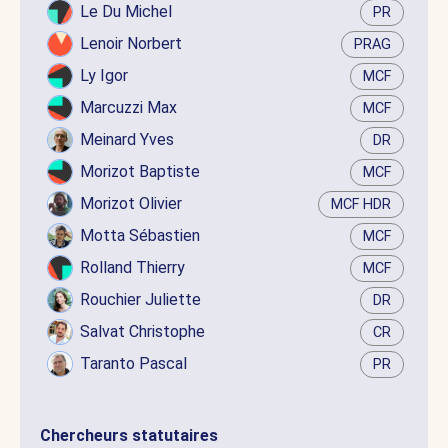
Le Du Michel
PR
Lenoir Norbert
PRAG
Ly Igor
MCF
Marcuzzi Max
MCF
Meinard Yves
DR
Morizot Baptiste
MCF
Morizot Olivier
MCF HDR
Motta Sébastien
MCF
Rolland Thierry
MCF
Rouchier Juliette
DR
Salvat Christophe
CR
Taranto Pascal
PR
Chercheurs statutaires