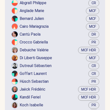
Abgrall Philippe
CR
Anglade Marie
MCF
Bernard Julien
MCF
Cairo Mariagrazia
MCF
Cantù Paola
DR
Crocco Gabriella
PR
Debuiche Valérie
MCF HDR
Di Liberti Giuseppe
MCF
Dutreuil Sébastien
CR
Goffart Laurent
CR
Hüsch Sebastian
PR
Jaëck Frédéric
MCF HDR
Kandil Feriel
MCF HDR
Koch Isabelle
PR