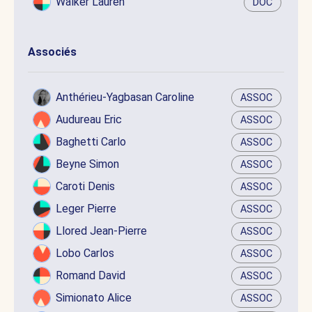
Walker Lauren
DOC
Associés
Anthérieu-Yagbasan Caroline
ASSOC
Audureau Eric
ASSOC
Baghetti Carlo
ASSOC
Beyne Simon
ASSOC
Caroti Denis
ASSOC
Leger Pierre
ASSOC
Llored Jean-Pierre
ASSOC
Lobo Carlos
ASSOC
Romand David
ASSOC
Simionato Alice
ASSOC