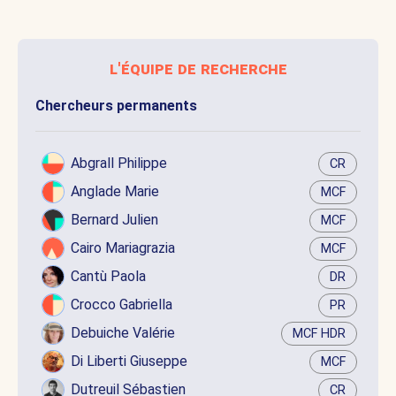
l'équipe de recherche
Chercheurs permanents
Abgrall Philippe
CR
Anglade Marie
MCF
Bernard Julien
MCF
Cairo Mariagrazia
MCF
Cantù Paola
DR
Crocco Gabriella
PR
Debuiche Valérie
MCF HDR
Di Liberti Giuseppe
MCF
Dutreuil Sébastien
CR