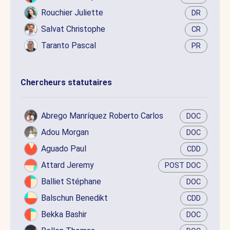
Rouchier Juliette
DR
Salvat Christophe
CR
Taranto Pascal
PR
Chercheurs statutaires
Abrego Manríquez Roberto Carlos
DOC
Adou Morgan
DOC
Aguado Paul
CDD
Attard Jeremy
POST DOC
Balliet Stéphane
DOC
Balschun Benedikt
CDD
Bekka Bashir
DOC