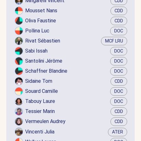
Mingarelli Vincent
CDD
Mousset Nans
CDD
Oliva Faustine
CDD
Pollina Luc
DOC
Rivat Sébastien
MCF LRU
Sabi Issah
DOC
Santolini Jérôme
DOC
Schaffner Blandine
DOC
Sidaine Tom
CDD
Souard Camille
DOC
Tabouy Laure
DOC
Tessier Marin
CDD
Vermeulen Audrey
CDD
Vincenti Julia
ATER