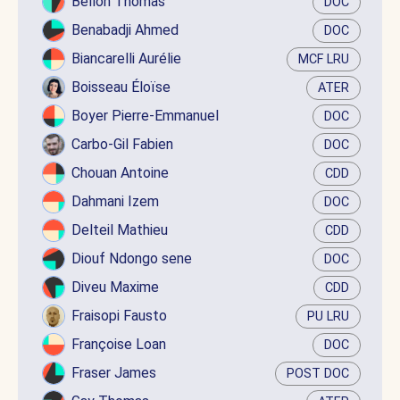
Bellon Thomas
DOC
Benabadji Ahmed
DOC
Biancarelli Aurélie
MCF LRU
Boisseau Éloïse
ATER
Boyer Pierre-Emmanuel
DOC
Carbo-Gil Fabien
DOC
Chouan Antoine
CDD
Dahmani Izem
DOC
Delteil Mathieu
CDD
Diouf Ndongo sene
DOC
Diveu Maxime
CDD
Fraisopi Fausto
PU LRU
Françoise Loan
DOC
Fraser James
POST DOC