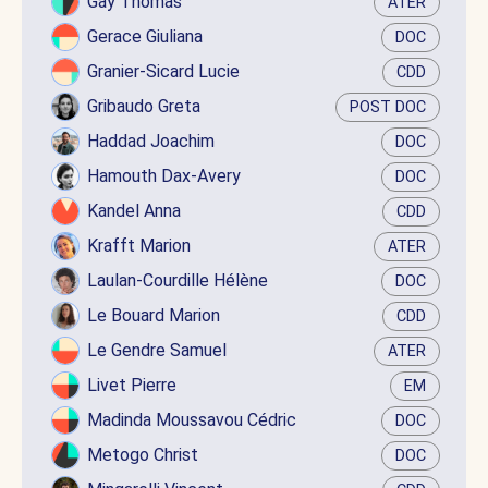
Gay Thomas
ATER
Gerace Giuliana
DOC
Granier-Sicard Lucie
CDD
Gribaudo Greta
POST DOC
Haddad Joachim
DOC
Hamouth Dax-Avery
DOC
Kandel Anna
CDD
Krafft Marion
ATER
Laulan-Courdille Hélène
DOC
Le Bouard Marion
CDD
Le Gendre Samuel
ATER
Livet Pierre
EM
Madinda Moussavou Cédric
DOC
Metogo Christ
DOC