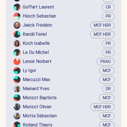
Goffart Laurent
CR
Hüsch Sebastian
PR
Jaëck Frédéric
MCF HDR
Kandil Feriel
MCF HDR
Koch Isabelle
PR
Le Du Michel
PR
Lenoir Norbert
PRAG
Ly Igor
MCF
Marcuzzi Max
MCF
Meinard Yves
DR
Morizot Baptiste
MCF
Morizot Olivier
MCF HDR
Motta Sébastien
MCF
Rolland Thierry
MCF