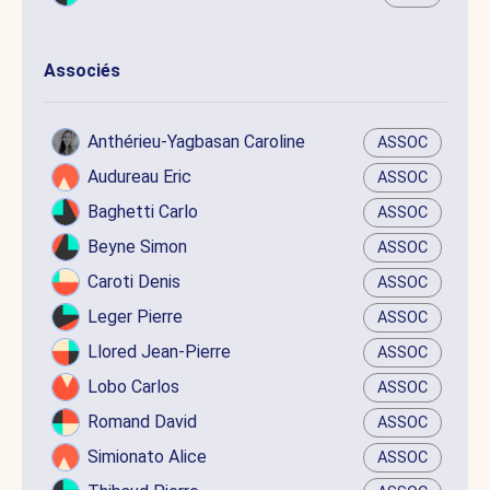
Associés
Anthérieu-Yagbasan Caroline
ASSOC
Audureau Eric
ASSOC
Baghetti Carlo
ASSOC
Beyne Simon
ASSOC
Caroti Denis
ASSOC
Leger Pierre
ASSOC
Llored Jean-Pierre
ASSOC
Lobo Carlos
ASSOC
Romand David
ASSOC
Simionato Alice
ASSOC