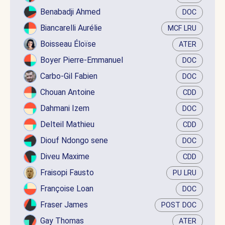
Benabadji Ahmed
DOC
Biancarelli Aurélie
MCF LRU
Boisseau Éloïse
ATER
Boyer Pierre-Emmanuel
DOC
Carbo-Gil Fabien
DOC
Chouan Antoine
CDD
Dahmani Izem
DOC
Delteil Mathieu
CDD
Diouf Ndongo sene
DOC
Diveu Maxime
CDD
Fraisopi Fausto
PU LRU
Françoise Loan
DOC
Fraser James
POST DOC
Gay Thomas
ATER