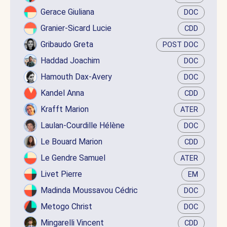
Gerace Giuliana
DOC
Granier-Sicard Lucie
CDD
Gribaudo Greta
POST DOC
Haddad Joachim
DOC
Hamouth Dax-Avery
DOC
Kandel Anna
CDD
Krafft Marion
ATER
Laulan-Courdille Hélène
DOC
Le Bouard Marion
CDD
Le Gendre Samuel
ATER
Livet Pierre
EM
Madinda Moussavou Cédric
DOC
Metogo Christ
DOC
Mingarelli Vincent
CDD