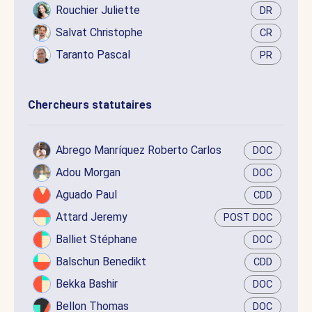
Rouchier Juliette
DR
Salvat Christophe
CR
Taranto Pascal
PR
Chercheurs statutaires
Abrego Manríquez Roberto Carlos
DOC
Adou Morgan
DOC
Aguado Paul
CDD
Attard Jeremy
POST DOC
Balliet Stéphane
DOC
Balschun Benedikt
CDD
Bekka Bashir
DOC
Bellon Thomas
DOC