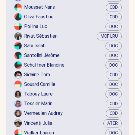
Mousset Nans
CDD
Oliva Faustine
CDD
Pollina Luc
DOC
Rivat Sébastien
MCF LRU
Sabi Issah
DOC
Santolini Jérôme
DOC
Schaffner Blandine
DOC
Sidaine Tom
CDD
Souard Camille
DOC
Tabouy Laure
DOC
Tessier Marin
CDD
Vermeulen Audrey
CDD
Vincenti Julia
ATER
Walker Lauren
DOC