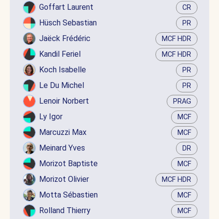
Goffart Laurent
CR
Hüsch Sebastian
PR
Jaëck Frédéric
MCF HDR
Kandil Feriel
MCF HDR
Koch Isabelle
PR
Le Du Michel
PR
Lenoir Norbert
PRAG
Ly Igor
MCF
Marcuzzi Max
MCF
Meinard Yves
DR
Morizot Baptiste
MCF
Morizot Olivier
MCF HDR
Motta Sébastien
MCF
Rolland Thierry
MCF