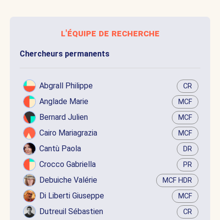
l'équipe de recherche
Chercheurs permanents
Abgrall Philippe
CR
Anglade Marie
MCF
Bernard Julien
MCF
Cairo Mariagrazia
MCF
Cantù Paola
DR
Crocco Gabriella
PR
Debuiche Valérie
MCF HDR
Di Liberti Giuseppe
MCF
Dutreuil Sébastien
CR