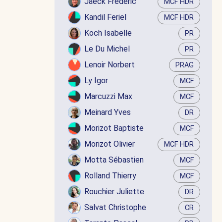
Jaëck Frédéric
MCF HDR
Kandil Feriel
MCF HDR
Koch Isabelle
PR
Le Du Michel
PR
Lenoir Norbert
PRAG
Ly Igor
MCF
Marcuzzi Max
MCF
Meinard Yves
DR
Morizot Baptiste
MCF
Morizot Olivier
MCF HDR
Motta Sébastien
MCF
Rolland Thierry
MCF
Rouchier Juliette
DR
Salvat Christophe
CR