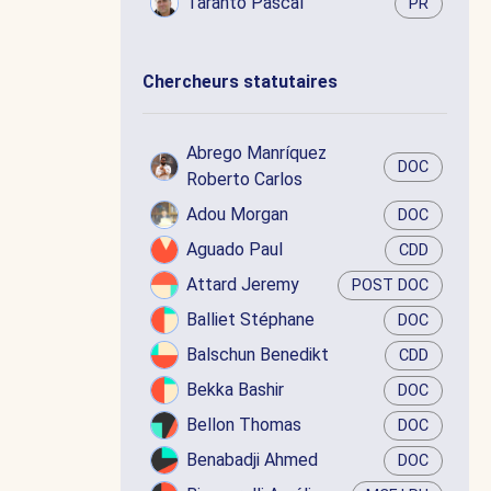
Taranto Pascal
PR
Chercheurs statutaires
Abrego Manríquez
DOC
Roberto Carlos
Adou Morgan
DOC
Aguado Paul
CDD
Attard Jeremy
POST DOC
Balliet Stéphane
DOC
Balschun Benedikt
CDD
Bekka Bashir
DOC
Bellon Thomas
DOC
Benabadji Ahmed
DOC