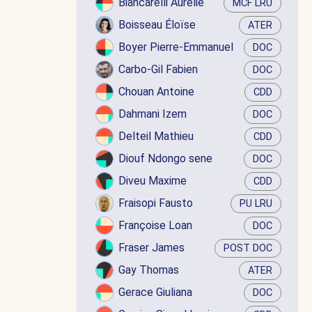
Biancarelli Aurélie
MCF LRU
Boisseau Éloïse
ATER
Boyer Pierre-Emmanuel
DOC
Carbo-Gil Fabien
DOC
Chouan Antoine
CDD
Dahmani Izem
DOC
Delteil Mathieu
CDD
Diouf Ndongo sene
DOC
Diveu Maxime
CDD
Fraisopi Fausto
PU LRU
Françoise Loan
DOC
Fraser James
POST DOC
Gay Thomas
ATER
Gerace Giuliana
DOC