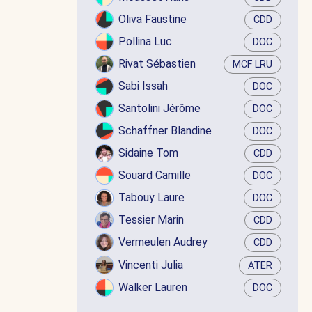
Oliva Faustine
CDD
Pollina Luc
DOC
Rivat Sébastien
MCF LRU
Sabi Issah
DOC
Santolini Jérôme
DOC
Schaffner Blandine
DOC
Sidaine Tom
CDD
Souard Camille
DOC
Tabouy Laure
DOC
Tessier Marin
CDD
Vermeulen Audrey
CDD
Vincenti Julia
ATER
Walker Lauren
DOC