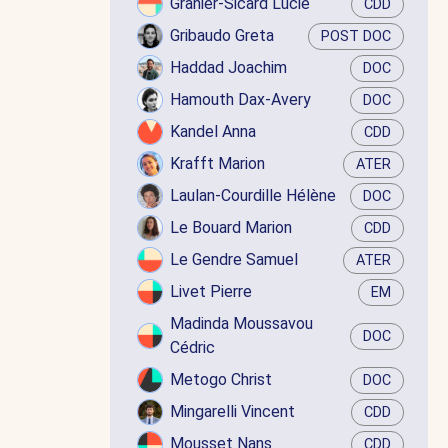
Granier-Sicard Lucie
CDD
Gribaudo Greta
POST DOC
Haddad Joachim
DOC
Hamouth Dax-Avery
DOC
Kandel Anna
CDD
Krafft Marion
ATER
Laulan-Courdille Hélène
DOC
Le Bouard Marion
CDD
Le Gendre Samuel
ATER
Livet Pierre
EM
Madinda Moussavou
DOC
Cédric
Metogo Christ
DOC
Mingarelli Vincent
CDD
Mousset Nans
CDD