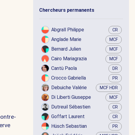
Chercheurs permanents
Abgrall Philippe
CR
Anglade Marie
MCF
Bernard Julien
MCF
Cairo Mariagrazia
MCF
Cantù Paola
DR
Crocco Gabriella
PR
Debuiche Valérie
MCF HDR
Di Liberti Giuseppe
MCF
Dutreuil Sébastien
CR
contre-
Goffart Laurent
CR
serve
Hüsch Sebastian
PR