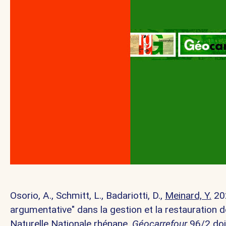
Osorio, A., Schmitt, L., Badariotti, D.,
Meinard, Y.
20
argumentative" dans la gestion et la restauration d
Naturelle Nationale rhénane.
Géocarrefour
96/2
do