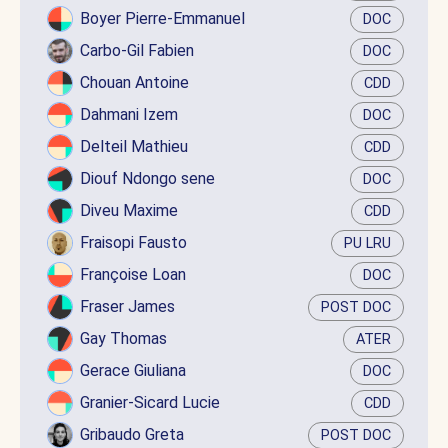
Boyer Pierre-Emmanuel
DOC
Carbo-Gil Fabien
DOC
Chouan Antoine
CDD
Dahmani Izem
DOC
Delteil Mathieu
CDD
Diouf Ndongo sene
DOC
Diveu Maxime
CDD
Fraisopi Fausto
PU LRU
Françoise Loan
DOC
Fraser James
POST DOC
Gay Thomas
ATER
Gerace Giuliana
DOC
Granier-Sicard Lucie
CDD
Gribaudo Greta
POST DOC