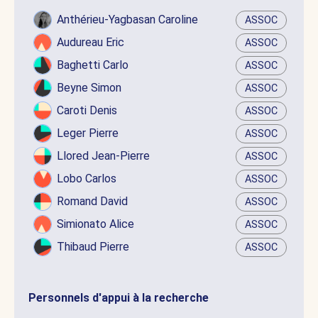
Anthérieu-Yagbasan Caroline
ASSOC
Audureau Eric
ASSOC
Baghetti Carlo
ASSOC
Beyne Simon
ASSOC
Caroti Denis
ASSOC
Leger Pierre
ASSOC
Llored Jean-Pierre
ASSOC
Lobo Carlos
ASSOC
Romand David
ASSOC
Simionato Alice
ASSOC
Thibaud Pierre
ASSOC
Personnels d'appui à la recherche