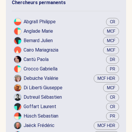
Chercheurs permanents
Abgrall Philippe
CR
Anglade Marie
MCF
Bernard Julien
MCF
Cairo Mariagrazia
MCF
Cantù Paola
DR
Crocco Gabriella
PR
Debuiche Valérie
MCF HDR
Di Liberti Giuseppe
MCF
Dutreuil Sébastien
CR
Goffart Laurent
CR
Hüsch Sebastian
PR
Jaëck Frédéric
MCF HDR