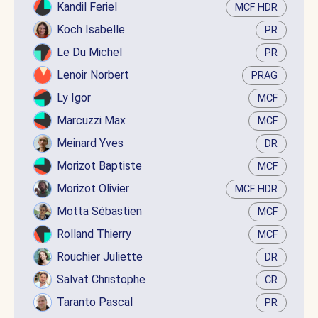
Kandil Feriel
MCF HDR
Koch Isabelle
PR
Le Du Michel
PR
Lenoir Norbert
PRAG
Ly Igor
MCF
Marcuzzi Max
MCF
Meinard Yves
DR
Morizot Baptiste
MCF
Morizot Olivier
MCF HDR
Motta Sébastien
MCF
Rolland Thierry
MCF
Rouchier Juliette
DR
Salvat Christophe
CR
Taranto Pascal
PR