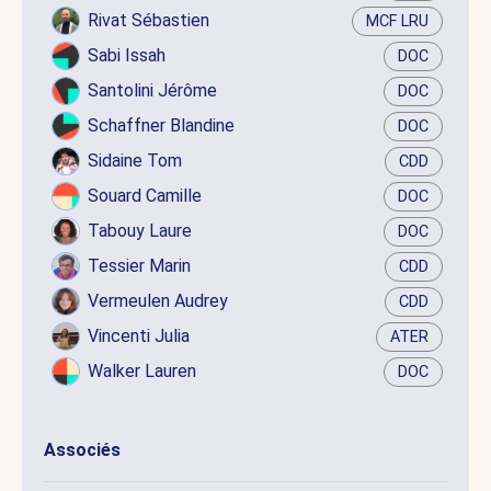
Rivat Sébastien
MCF LRU
Sabi Issah
DOC
Santolini Jérôme
DOC
Schaffner Blandine
DOC
Sidaine Tom
CDD
Souard Camille
DOC
Tabouy Laure
DOC
Tessier Marin
CDD
Vermeulen Audrey
CDD
Vincenti Julia
ATER
Walker Lauren
DOC
Associés