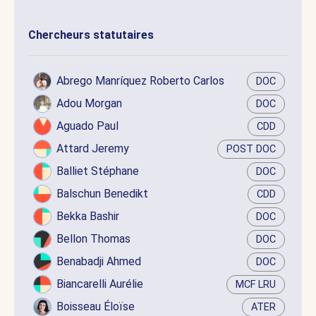
Chercheurs statutaires
Abrego Manríquez Roberto Carlos
DOC
Adou Morgan
DOC
Aguado Paul
CDD
Attard Jeremy
POST DOC
Balliet Stéphane
DOC
Balschun Benedikt
CDD
Bekka Bashir
DOC
Bellon Thomas
DOC
Benabadji Ahmed
DOC
Biancarelli Aurélie
MCF LRU
Boisseau Éloïse
ATER