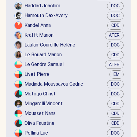
Haddad Joachim
DOC
Hamouth Dax-Avery
DOC
Kandel Anna
CDD
Krafft Marion
ATER
Laulan-Courdille Hélène
DOC
Le Bouard Marion
CDD
Le Gendre Samuel
ATER
Livet Pierre
EM
Madinda Moussavou Cédric
DOC
Metogo Christ
DOC
Mingarelli Vincent
CDD
Mousset Nans
CDD
Oliva Faustine
CDD
Pollina Luc
DOC