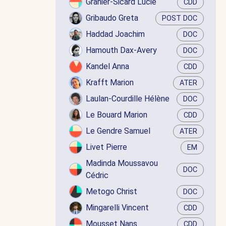
Granier-Sicard Lucie
CDD
Gribaudo Greta
POST DOC
Haddad Joachim
DOC
Hamouth Dax-Avery
DOC
Kandel Anna
CDD
Krafft Marion
ATER
Laulan-Courdille Hélène
DOC
Le Bouard Marion
CDD
Le Gendre Samuel
ATER
Livet Pierre
EM
Madinda Moussavou
DOC
Cédric
Metogo Christ
DOC
Mingarelli Vincent
CDD
Mousset Nans
CDD