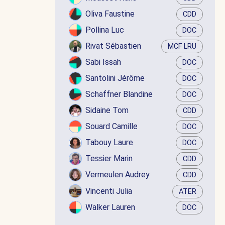
Oliva Faustine
CDD
Pollina Luc
DOC
Rivat Sébastien
MCF LRU
Sabi Issah
DOC
Santolini Jérôme
DOC
Schaffner Blandine
DOC
Sidaine Tom
CDD
Souard Camille
DOC
Tabouy Laure
DOC
Tessier Marin
CDD
Vermeulen Audrey
CDD
Vincenti Julia
ATER
Walker Lauren
DOC