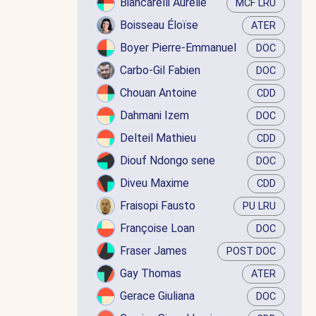
Biancarelli Aurélie
MCF LRU
Boisseau Éloïse
ATER
Boyer Pierre-Emmanuel
DOC
Carbo-Gil Fabien
DOC
Chouan Antoine
CDD
Dahmani Izem
DOC
Delteil Mathieu
CDD
Diouf Ndongo sene
DOC
Diveu Maxime
CDD
Fraisopi Fausto
PU LRU
Françoise Loan
DOC
Fraser James
POST DOC
Gay Thomas
ATER
Gerace Giuliana
DOC