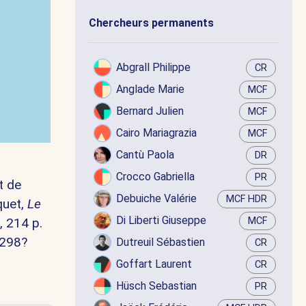
Chercheurs permanents
Abgrall Philippe
CR
Anglade Marie
MCF
Bernard Julien
MCF
Cairo Mariagrazia
MCF
Cantù Paola
DR
Crocco Gabriella
PR
t de
Debuiche Valérie
MCF HDR
quet,
Le
Di Liberti Giuseppe
, 214 p.
MCF
-298?
Dutreuil Sébastien
CR
Goffart Laurent
CR
Hüsch Sebastian
PR