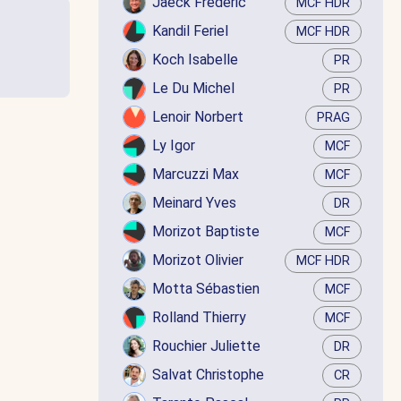
Jaëck Frédéric
MCF HDR
Kandil Feriel
MCF HDR
Koch Isabelle
PR
Le Du Michel
PR
Lenoir Norbert
PRAG
Ly Igor
MCF
Marcuzzi Max
MCF
Meinard Yves
DR
Morizot Baptiste
MCF
Morizot Olivier
MCF HDR
Motta Sébastien
MCF
Rolland Thierry
MCF
Rouchier Juliette
DR
Salvat Christophe
CR