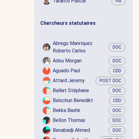
Taranto Pascal
PR
Chercheurs statutaires
Abrego Manríquez
DOC
Roberto Carlos
Adou Morgan
DOC
Aguado Paul
CDD
Attard Jeremy
POST DOC
Balliet Stéphane
DOC
Balschun Benedikt
CDD
Bekka Bashir
DOC
Bellon Thomas
DOC
Benabadji Ahmed
DOC