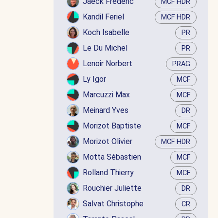
Jaëck Frédéric
MCF HDR
Kandil Feriel
MCF HDR
Koch Isabelle
PR
Le Du Michel
PR
Lenoir Norbert
PRAG
Ly Igor
MCF
Marcuzzi Max
MCF
Meinard Yves
DR
Morizot Baptiste
MCF
Morizot Olivier
MCF HDR
Motta Sébastien
MCF
Rolland Thierry
MCF
Rouchier Juliette
DR
Salvat Christophe
CR