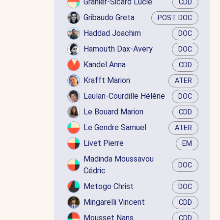
Granier-Sicard Lucie
CDD
Gribaudo Greta
POST DOC
Haddad Joachim
DOC
Hamouth Dax-Avery
DOC
Kandel Anna
CDD
Krafft Marion
ATER
Laulan-Courdille Hélène
DOC
Le Bouard Marion
CDD
Le Gendre Samuel
ATER
Livet Pierre
EM
Madinda Moussavou
DOC
Cédric
Metogo Christ
DOC
Mingarelli Vincent
CDD
Mousset Nans
CDD