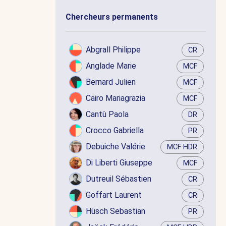
Chercheurs permanents
Abgrall Philippe
CR
Anglade Marie
MCF
Bernard Julien
MCF
Cairo Mariagrazia
MCF
Cantù Paola
DR
Crocco Gabriella
PR
Debuiche Valérie
MCF HDR
Di Liberti Giuseppe
MCF
Dutreuil Sébastien
CR
Goffart Laurent
CR
Hüsch Sebastian
PR