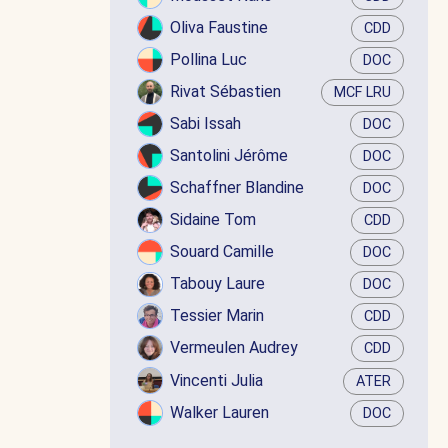
Oliva Faustine
CDD
Pollina Luc
DOC
Rivat Sébastien
MCF LRU
Sabi Issah
DOC
Santolini Jérôme
DOC
Schaffner Blandine
DOC
Sidaine Tom
CDD
Souard Camille
DOC
Tabouy Laure
DOC
Tessier Marin
CDD
Vermeulen Audrey
CDD
Vincenti Julia
ATER
Walker Lauren
DOC