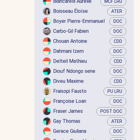
Biancarelli Aurélie
MCF LRU
Boisseau Éloïse
ATER
Boyer Pierre-Emmanuel
DOC
Carbo-Gil Fabien
DOC
Chouan Antoine
CDD
Dahmani Izem
DOC
Delteil Mathieu
CDD
Diouf Ndongo sene
DOC
Diveu Maxime
CDD
Fraisopi Fausto
PU LRU
Françoise Loan
DOC
Fraser James
POST DOC
Gay Thomas
ATER
Gerace Giuliana
DOC