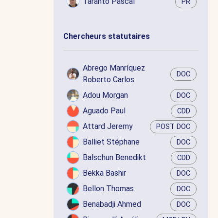
Taranto Pascal
PR
Chercheurs statutaires
Abrego Manríquez
DOC
Roberto Carlos
Adou Morgan
DOC
Aguado Paul
CDD
Attard Jeremy
POST DOC
Balliet Stéphane
DOC
Balschun Benedikt
CDD
Bekka Bashir
DOC
Bellon Thomas
DOC
Benabadji Ahmed
DOC