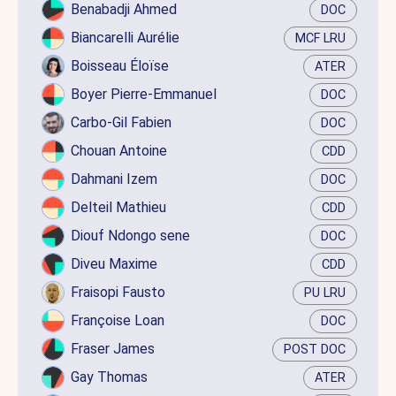
Benabadji Ahmed
DOC
Biancarelli Aurélie
MCF LRU
Boisseau Éloïse
ATER
Boyer Pierre-Emmanuel
DOC
Carbo-Gil Fabien
DOC
Chouan Antoine
CDD
Dahmani Izem
DOC
Delteil Mathieu
CDD
Diouf Ndongo sene
DOC
Diveu Maxime
CDD
Fraisopi Fausto
PU LRU
Françoise Loan
DOC
Fraser James
POST DOC
Gay Thomas
ATER