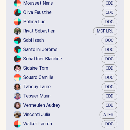
Mousset Nans
CDD
Oliva Faustine
CDD
Pollina Luc
DOC
Rivat Sébastien
MCF LRU
Sabi Issah
DOC
Santolini Jérôme
DOC
Schaffner Blandine
DOC
Sidaine Tom
CDD
Souard Camille
DOC
Tabouy Laure
DOC
Tessier Marin
CDD
Vermeulen Audrey
CDD
Vincenti Julia
ATER
Walker Lauren
DOC