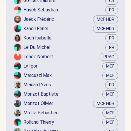
Goffart Laurent
CR
Hüsch Sebastian
PR
Jaëck Frédéric
MCF HDR
Kandil Feriel
MCF HDR
Koch Isabelle
PR
Le Du Michel
PR
Lenoir Norbert
PRAG
Ly Igor
MCF
Marcuzzi Max
MCF
Meinard Yves
DR
Morizot Baptiste
MCF
Morizot Olivier
MCF HDR
Motta Sébastien
MCF
Rolland Thierry
MCF