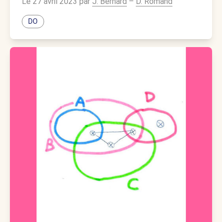
Le 27 avril 2023 par
J. Bernard
–
D. Romand
DO