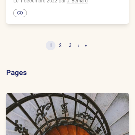
Le 1 décembre 2022 par
J. Bernard
CO
›
»
1
2
3
Pages