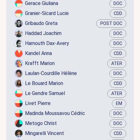
Gerace Giuliana
DOC
Granier-Sicard Lucie
CDD
Gribaudo Greta
POST DOC
Haddad Joachim
DOC
Hamouth Dax-Avery
DOC
Kandel Anna
CDD
Krafft Marion
ATER
Laulan-Courdille Hélène
DOC
Le Bouard Marion
CDD
Le Gendre Samuel
ATER
Livet Pierre
EM
Madinda Moussavou Cédric
DOC
Metogo Christ
DOC
Mingarelli Vincent
CDD