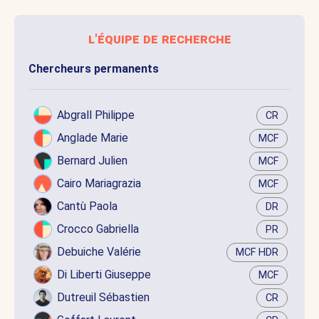
l'équipe de recherche
Chercheurs permanents
Abgrall Philippe
CR
Anglade Marie
MCF
Bernard Julien
MCF
Cairo Mariagrazia
MCF
Cantù Paola
DR
Crocco Gabriella
PR
Debuiche Valérie
MCF HDR
Di Liberti Giuseppe
MCF
Dutreuil Sébastien
CR