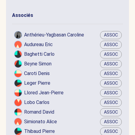
Associés
Anthérieu-Yagbasan Caroline
ASSOC
Audureau Eric
ASSOC
Baghetti Carlo
ASSOC
Beyne Simon
ASSOC
Caroti Denis
ASSOC
Leger Pierre
ASSOC
Llored Jean-Pierre
ASSOC
Lobo Carlos
ASSOC
Romand David
ASSOC
Simionato Alice
ASSOC
Thibaud Pierre
ASSOC