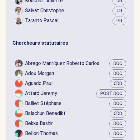
Rouchier Juliette
DR
Salvat Christophe
CR
Taranto Pascal
PR
Chercheurs statutaires
Abrego Manríquez Roberto Carlos
DOC
Adou Morgan
DOC
Aguado Paul
CDD
Attard Jeremy
POST DOC
Balliet Stéphane
DOC
Balschun Benedikt
CDD
Bekka Bashir
DOC
Bellon Thomas
DOC