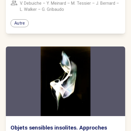
V. Debuiche
–
Y. Meinard
–
M. Tessier
–
J. Bernard
–
L. Walker
–
G. Gribaudo
Autre
Objets sensibles insolites. Approches