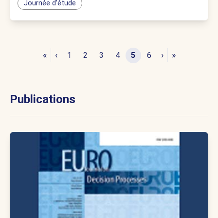
Journée d'étude
«
‹
›
»
1
2
3
4
5
6
Publications