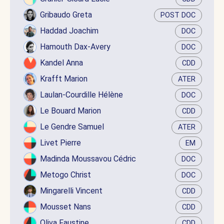
Gribaudo Greta
POST DOC
Haddad Joachim
DOC
Hamouth Dax-Avery
DOC
Kandel Anna
CDD
Krafft Marion
ATER
Laulan-Courdille Hélène
DOC
Le Bouard Marion
CDD
Le Gendre Samuel
ATER
Livet Pierre
EM
Madinda Moussavou Cédric
DOC
Metogo Christ
DOC
Mingarelli Vincent
CDD
Mousset Nans
CDD
Oliva Faustine
CDD