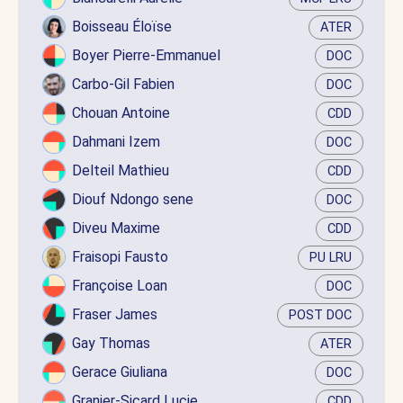
Boisseau Éloïse
ATER
Boyer Pierre-Emmanuel
DOC
Carbo-Gil Fabien
DOC
Chouan Antoine
CDD
Dahmani Izem
DOC
Delteil Mathieu
CDD
Diouf Ndongo sene
DOC
Diveu Maxime
CDD
Fraisopi Fausto
PU LRU
Françoise Loan
DOC
Fraser James
POST DOC
Gay Thomas
ATER
Gerace Giuliana
DOC
Granier-Sicard Lucie
CDD