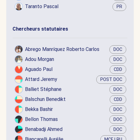
Taranto Pascal
PR
Chercheurs statutaires
Abrego Manríquez Roberto Carlos
DOC
Adou Morgan
DOC
Aguado Paul
CDD
Attard Jeremy
POST DOC
Balliet Stéphane
DOC
Balschun Benedikt
CDD
Bekka Bashir
DOC
Bellon Thomas
DOC
Benabadji Ahmed
DOC
Biancarelli Aurélie
MCF LRU