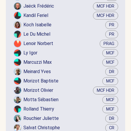
Jaëck Frédéric
MCF HDR
Kandil Feriel
MCF HDR
Koch Isabelle
PR
Le Du Michel
PR
Lenoir Norbert
PRAG
Ly Igor
MCF
Marcuzzi Max
MCF
Meinard Yves
DR
Morizot Baptiste
MCF
Morizot Olivier
MCF HDR
Motta Sébastien
MCF
Rolland Thierry
MCF
Rouchier Juliette
DR
Salvat Christophe
CR