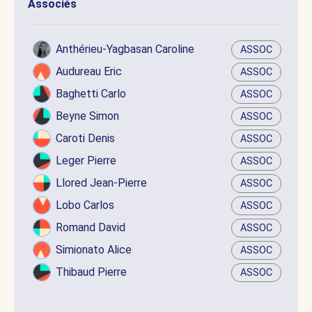
Associés
Anthérieu-Yagbasan Caroline
ASSOC
Audureau Eric
ASSOC
Baghetti Carlo
ASSOC
Beyne Simon
ASSOC
Caroti Denis
ASSOC
Leger Pierre
ASSOC
Llored Jean-Pierre
ASSOC
Lobo Carlos
ASSOC
Romand David
ASSOC
Simionato Alice
ASSOC
Thibaud Pierre
ASSOC