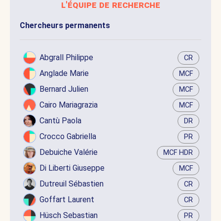
l'équipe de recherche
Chercheurs permanents
Abgrall Philippe
CR
Anglade Marie
MCF
Bernard Julien
MCF
Cairo Mariagrazia
MCF
Cantù Paola
DR
Crocco Gabriella
PR
Debuiche Valérie
MCF HDR
Di Liberti Giuseppe
MCF
Dutreuil Sébastien
CR
Goffart Laurent
CR
Hüsch Sebastian
PR