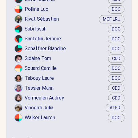
Pollina Luc
DOC
Rivat Sébastien
MCF LRU
Sabi Issah
DOC
Santolini Jérôme
DOC
Schaffner Blandine
DOC
Sidaine Tom
CDD
Souard Camille
DOC
Tabouy Laure
DOC
Tessier Marin
CDD
Vermeulen Audrey
CDD
Vincenti Julia
ATER
Walker Lauren
DOC