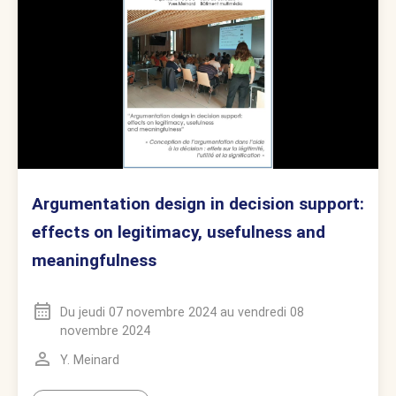
Argumentation design in decision support:
effects on legitimacy, usefulness and
meaningfulness
Du
jeudi 07 novembre 2024
au
vendredi 08
novembre 2024
Y. Meinard