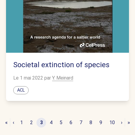
Societal extinction of species
Le 1 mai 2022 par
Y. Meinard
ACL
«
‹
›
»
1
2
3
4
5
6
7
8
9
10