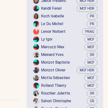
Jaëck Frédéric
MCF HDR
Kandil Feriel
MCF HDR
Koch Isabelle
PR
Le Du Michel
PR
Lenoir Norbert
PRAG
Ly Igor
MCF
Marcuzzi Max
MCF
Meinard Yves
DR
Morizot Baptiste
MCF
Morizot Olivier
MCF HDR
Motta Sébastien
MCF
Rolland Thierry
MCF
Rouchier Juliette
DR
Salvat Christophe
CR