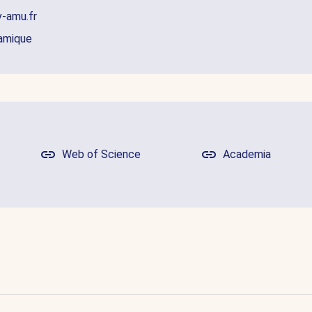
v-amu.fr
namique
Web of Science
Academia