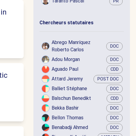
Taranto Pascal
PR
in
Chercheurs statutaires
Abrego Manríquez
DOC
Roberto Carlos
Adou Morgan
DOC
Aguado Paul
CDD
tic
Attard Jeremy
POST DOC
Balliet Stéphane
DOC
Balschun Benedikt
CDD
Bekka Bashir
DOC
Bellon Thomas
DOC
Benabadji Ahmed
DOC