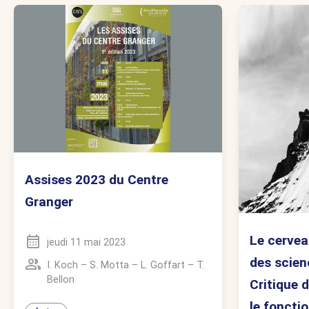
Assises 2023 du Centre
Granger
Le cervea
jeudi 11 mai 2023
des scien
I. Koch
–
S. Motta
–
L. Goffart
–
T.
Bellon
Critique 
le foncti