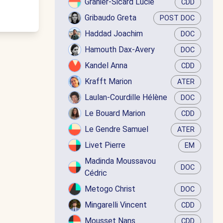
Granier-Sicard Lucie
CDD
Gribaudo Greta
POST DOC
Haddad Joachim
DOC
Hamouth Dax-Avery
DOC
Kandel Anna
CDD
Krafft Marion
ATER
Laulan-Courdille Hélène
DOC
Le Bouard Marion
CDD
Le Gendre Samuel
ATER
Livet Pierre
EM
Madinda Moussavou
DOC
Cédric
Metogo Christ
DOC
Mingarelli Vincent
CDD
Mousset Nans
CDD