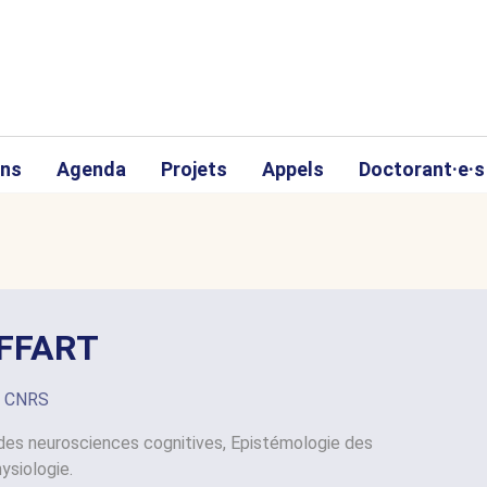
ons
Agenda
Projets
Appels
Doctorant·e·s
OFFART
s CNRS
 des neurosciences cognitives, Epistémologie des
ysiologie.