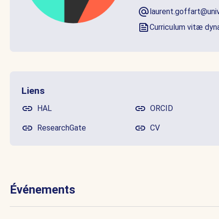
laurent.goffart@uni
Curriculum vitæ dy
Liens
HAL
ORCID
ResearchGate
CV
Événements