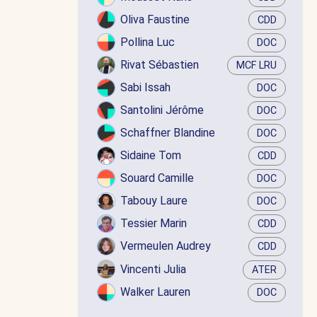
Oliva Faustine
CDD
Pollina Luc
DOC
Rivat Sébastien
MCF LRU
Sabi Issah
DOC
Santolini Jérôme
DOC
Schaffner Blandine
DOC
Sidaine Tom
CDD
Souard Camille
DOC
Tabouy Laure
DOC
Tessier Marin
CDD
Vermeulen Audrey
CDD
Vincenti Julia
ATER
Walker Lauren
DOC