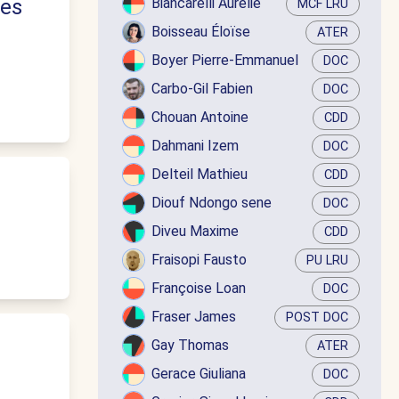
des
Biancarelli Aurélie
MCF LRU
Boisseau Éloïse
ATER
Boyer Pierre-Emmanuel
DOC
Carbo-Gil Fabien
DOC
Chouan Antoine
CDD
Dahmani Izem
DOC
Delteil Mathieu
CDD
Diouf Ndongo sene
DOC
Diveu Maxime
CDD
Fraisopi Fausto
PU LRU
Françoise Loan
DOC
Fraser James
POST DOC
Gay Thomas
ATER
Gerace Giuliana
DOC