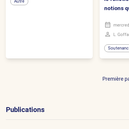
Autre
notions q
mercred
L. Goffa
Soutenanc
Première p
Publications