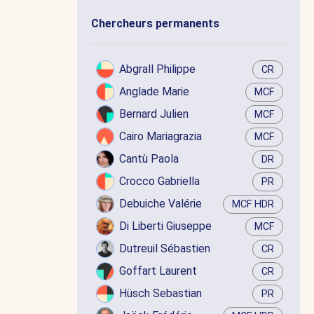
Chercheurs permanents
Abgrall Philippe
CR
Anglade Marie
MCF
Bernard Julien
MCF
Cairo Mariagrazia
MCF
Cantù Paola
DR
Crocco Gabriella
PR
Debuiche Valérie
MCF HDR
Di Liberti Giuseppe
MCF
Dutreuil Sébastien
CR
Goffart Laurent
CR
Hüsch Sebastian
PR