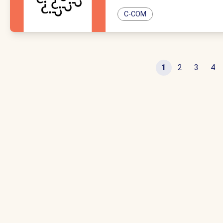
C-COM
1
2
3
4