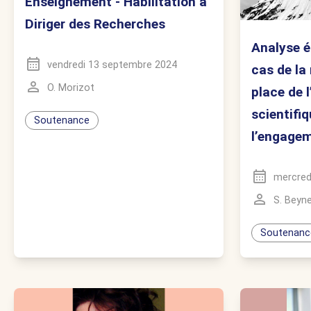
Enseignement - Habilitation à
Diriger des Recherches
Analyse é
vendredi 13 septembre 2024
cas de la 
O. Morizot
place de 
scientifi
Soutenance
l’engagem
mercred
S. Beyn
Soutenanc