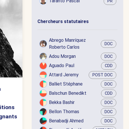
Taranto Pascal
PR
Chercheurs statutaires
Abrego Manríquez
DOC
Roberto Carlos
Adou Morgan
DOC
Aguado Paul
CDD
Attard Jeremy
POST DOC
Balliet Stéphane
DOC
à
Balschun Benedikt
CDD
Bekka Bashir
DOC
itions
Bellon Thomas
DOC
ignants
Benabadji Ahmed
DOC