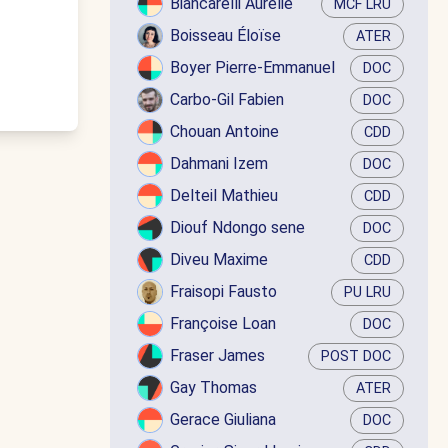
Biancarelli Aurélie
MCF LRU
Boisseau Éloïse
ATER
Boyer Pierre-Emmanuel
DOC
Carbo-Gil Fabien
DOC
Chouan Antoine
CDD
Dahmani Izem
DOC
Delteil Mathieu
CDD
Diouf Ndongo sene
DOC
Diveu Maxime
CDD
Fraisopi Fausto
PU LRU
Françoise Loan
DOC
Fraser James
POST DOC
Gay Thomas
ATER
Gerace Giuliana
DOC