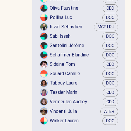
Oliva Faustine
CDD
Pollina Luc
DOC
Rivat Sébastien
MCF LRU
Sabi Issah
DOC
Santolini Jérôme
DOC
Schaffner Blandine
DOC
Sidaine Tom
CDD
Souard Camille
DOC
Tabouy Laure
DOC
Tessier Marin
CDD
Vermeulen Audrey
CDD
Vincenti Julia
ATER
Walker Lauren
DOC