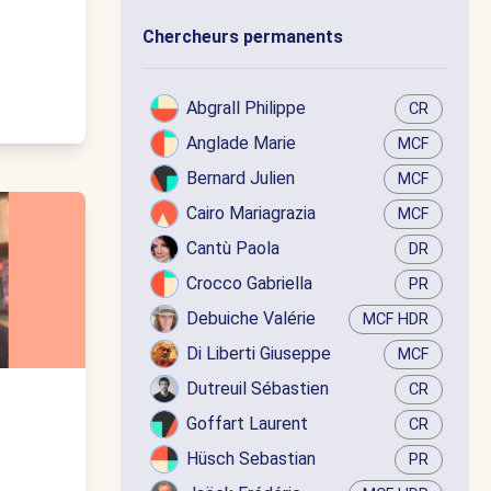
Chercheurs permanents
Abgrall Philippe
CR
Anglade Marie
MCF
Bernard Julien
MCF
Cairo Mariagrazia
MCF
Cantù Paola
DR
Crocco Gabriella
PR
Debuiche Valérie
MCF HDR
Di Liberti Giuseppe
MCF
Dutreuil Sébastien
CR
Goffart Laurent
CR
Hüsch Sebastian
PR