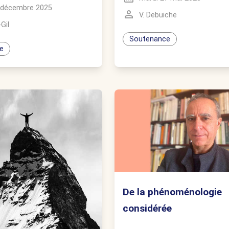
1 décembre 2025
V. Debuiche
Gil
Soutenance
e
De la phénoménologie
considérée