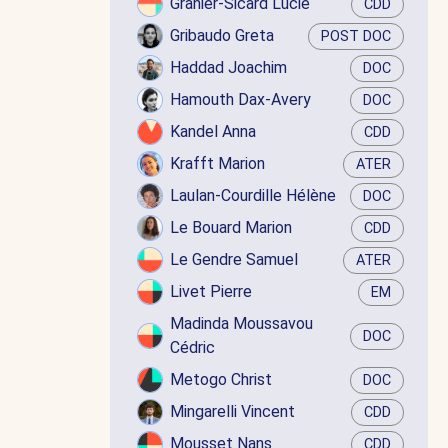
Granier-Sicard Lucie
CDD
Gribaudo Greta
POST DOC
Haddad Joachim
DOC
Hamouth Dax-Avery
DOC
Kandel Anna
CDD
Krafft Marion
ATER
Laulan-Courdille Hélène
DOC
Le Bouard Marion
CDD
Le Gendre Samuel
ATER
Livet Pierre
EM
Madinda Moussavou
DOC
Cédric
Metogo Christ
DOC
Mingarelli Vincent
CDD
Mousset Nans
CDD