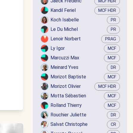
Jaëck Frédéric
MCF HDR
Kandil Feriel
MCF HDR
Koch Isabelle
PR
Le Du Michel
PR
Lenoir Norbert
PRAG
Ly Igor
MCF
Marcuzzi Max
MCF
Meinard Yves
DR
Morizot Baptiste
MCF
Morizot Olivier
MCF HDR
Motta Sébastien
MCF
Rolland Thierry
MCF
Rouchier Juliette
DR
Salvat Christophe
CR