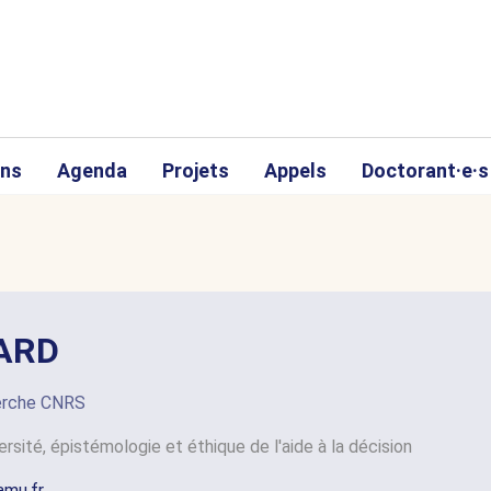
ons
Agenda
Projets
Appels
Doctorant·e·s
ARD
herche CNRS
ersité, épistémologie et éthique de l'aide à la décision
amu.fr