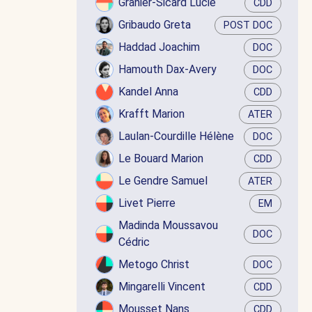
Granier-Sicard Lucie
CDD
Gribaudo Greta
POST DOC
Haddad Joachim
DOC
Hamouth Dax-Avery
DOC
Kandel Anna
CDD
Krafft Marion
ATER
Laulan-Courdille Hélène
DOC
Le Bouard Marion
CDD
Le Gendre Samuel
ATER
Livet Pierre
EM
Madinda Moussavou
DOC
Cédric
Metogo Christ
DOC
Mingarelli Vincent
CDD
Mousset Nans
CDD