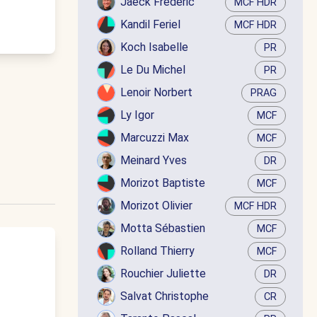
Jaëck Frédéric
MCF HDR
Kandil Feriel
MCF HDR
Koch Isabelle
PR
Le Du Michel
PR
Lenoir Norbert
PRAG
Ly Igor
MCF
Marcuzzi Max
MCF
Meinard Yves
DR
Morizot Baptiste
MCF
Morizot Olivier
MCF HDR
Motta Sébastien
MCF
Rolland Thierry
MCF
Rouchier Juliette
DR
Salvat Christophe
CR