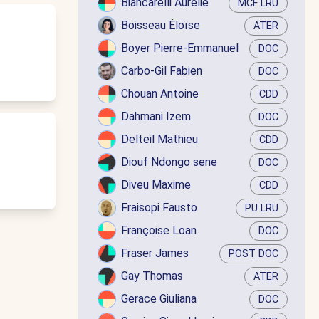
Biancarelli Aurélie
MCF LRU
Boisseau Éloïse
ATER
Boyer Pierre-Emmanuel
DOC
Carbo-Gil Fabien
DOC
Chouan Antoine
CDD
Dahmani Izem
DOC
Delteil Mathieu
CDD
Diouf Ndongo sene
DOC
Diveu Maxime
CDD
Fraisopi Fausto
PU LRU
Françoise Loan
DOC
Fraser James
POST DOC
Gay Thomas
ATER
Gerace Giuliana
DOC