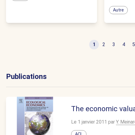
Autre
1
2
3
4
5
Publications
The economic valuat
Le 1 janvier 2011 par
Y. Meinar
ACL