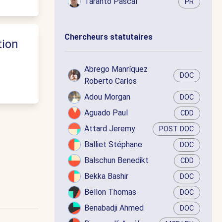
Taranto Pascal
PR
Chercheurs statutaires
tion
Abrego Manríquez
DOC
Roberto Carlos
Adou Morgan
DOC
Aguado Paul
CDD
Attard Jeremy
POST DOC
Balliet Stéphane
DOC
Balschun Benedikt
CDD
Bekka Bashir
DOC
Bellon Thomas
DOC
Benabadji Ahmed
DOC