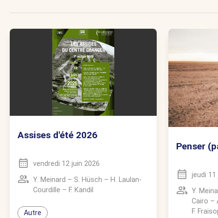
Assises d'été 2026
Penser (pa
vendredi 12 juin 2026
jeudi 11
Y. Meinard
–
S. Hüsch
–
H. Laulan-
Courdille
–
F. Kandil
Y. Meina
Cairo
–
F. Fraiso
Autre