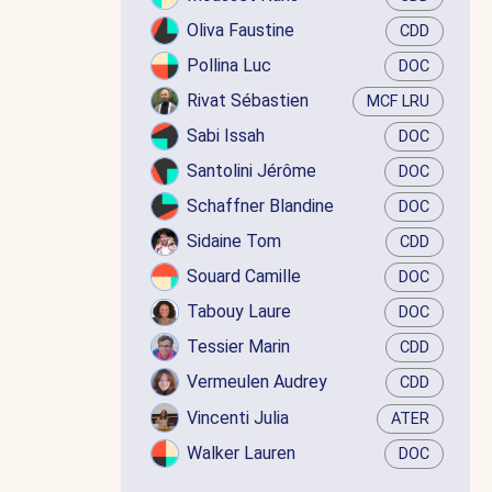
Oliva Faustine
CDD
Pollina Luc
DOC
Rivat Sébastien
MCF LRU
Sabi Issah
DOC
Santolini Jérôme
DOC
Schaffner Blandine
DOC
Sidaine Tom
CDD
Souard Camille
DOC
Tabouy Laure
DOC
Tessier Marin
CDD
Vermeulen Audrey
CDD
Vincenti Julia
ATER
Walker Lauren
DOC