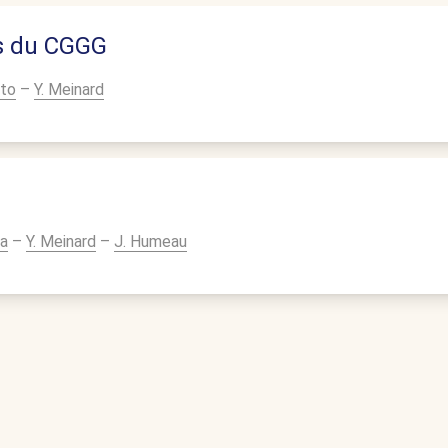
s du CGGG
nto
–
Y. Meinard
ta
–
Y. Meinard
–
J. Humeau