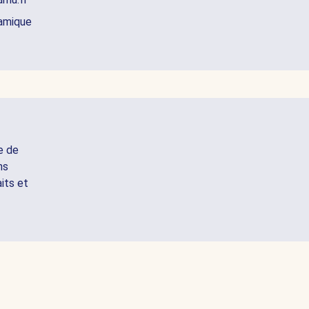
namique
e de
ns
aits et