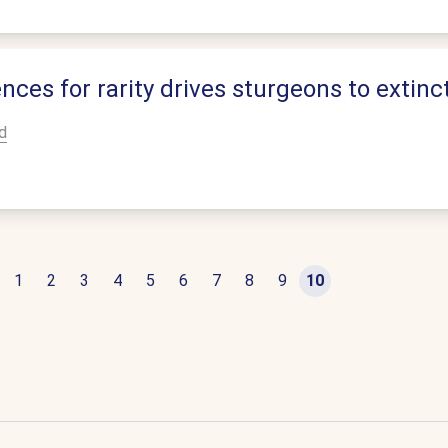
ces for rarity drives sturgeons to extinc
d
1
2
3
4
5
6
7
8
9
10