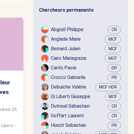
Chercheurs permanents
Abgrall Philippe
CR
Anglade Marie
MCF
Bernard Julien
MCF
Cairo Mariagrazia
MCF
Cantù Paola
DR
Crocco Gabriella
PR
leur
Debuiche Valérie
MCF HDR
ives
Di Liberti Giuseppe
MCF
Dutreuil Sébastien
CR
ndredi 05
Goffart Laurent
CR
Hüsch Sebastian
PR
 Liberti
–