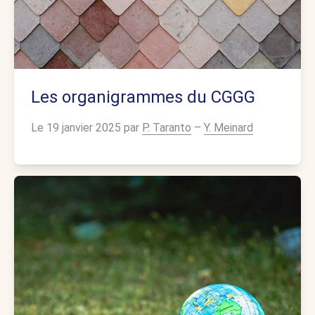
Les organigrammes du CGGG
Le 19 janvier 2025 par
P. Taranto
–
Y. Meinard