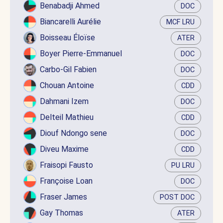
Benabadji Ahmed
DOC
Biancarelli Aurélie
MCF LRU
Boisseau Éloïse
ATER
Boyer Pierre-Emmanuel
DOC
Carbo-Gil Fabien
DOC
Chouan Antoine
CDD
Dahmani Izem
DOC
Delteil Mathieu
CDD
Diouf Ndongo sene
DOC
Diveu Maxime
CDD
Fraisopi Fausto
PU LRU
Françoise Loan
DOC
Fraser James
POST DOC
Gay Thomas
ATER