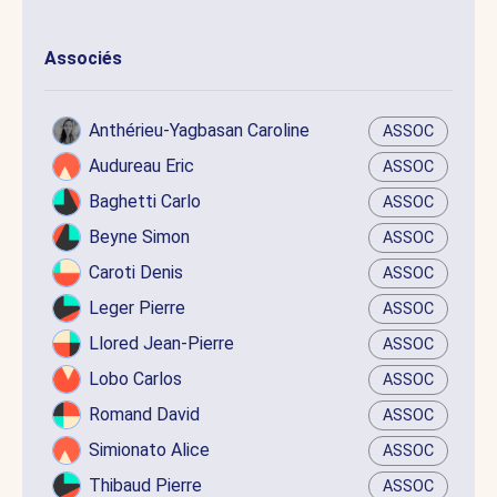
Associés
Anthérieu-Yagbasan Caroline
ASSOC
Audureau Eric
ASSOC
Baghetti Carlo
ASSOC
Beyne Simon
ASSOC
Caroti Denis
ASSOC
Leger Pierre
ASSOC
Llored Jean-Pierre
ASSOC
Lobo Carlos
ASSOC
Romand David
ASSOC
Simionato Alice
ASSOC
Thibaud Pierre
ASSOC