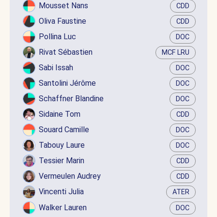
Mousset Nans
CDD
Oliva Faustine
CDD
Pollina Luc
DOC
Rivat Sébastien
MCF LRU
Sabi Issah
DOC
Santolini Jérôme
DOC
Schaffner Blandine
DOC
Sidaine Tom
CDD
Souard Camille
DOC
Tabouy Laure
DOC
Tessier Marin
CDD
Vermeulen Audrey
CDD
Vincenti Julia
ATER
Walker Lauren
DOC