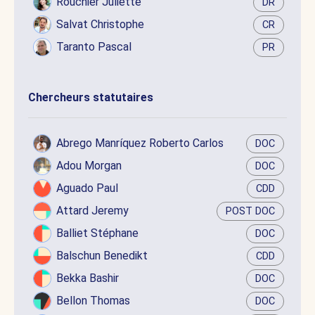
Rouchier Juliette
DR
Salvat Christophe
CR
Taranto Pascal
PR
Chercheurs statutaires
Abrego Manríquez Roberto Carlos
DOC
Adou Morgan
DOC
Aguado Paul
CDD
Attard Jeremy
POST DOC
Balliet Stéphane
DOC
Balschun Benedikt
CDD
Bekka Bashir
DOC
Bellon Thomas
DOC