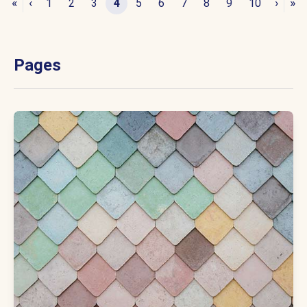
«
‹
›
»
1
2
3
4
5
6
7
8
9
10
Pages