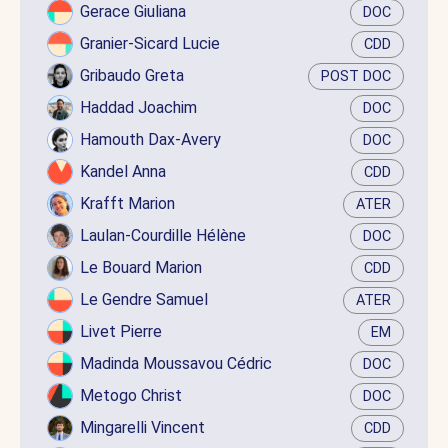
Gerace Giuliana
DOC
Granier-Sicard Lucie
CDD
Gribaudo Greta
POST DOC
Haddad Joachim
DOC
Hamouth Dax-Avery
DOC
Kandel Anna
CDD
Krafft Marion
ATER
Laulan-Courdille Hélène
DOC
Le Bouard Marion
CDD
Le Gendre Samuel
ATER
Livet Pierre
EM
Madinda Moussavou Cédric
DOC
Metogo Christ
DOC
Mingarelli Vincent
CDD