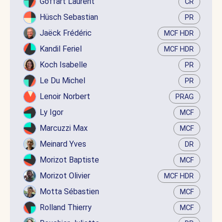
Goffart Laurent
CR
Hüsch Sebastian
PR
Jaëck Frédéric
MCF HDR
Kandil Feriel
MCF HDR
Koch Isabelle
PR
Le Du Michel
PR
Lenoir Norbert
PRAG
Ly Igor
MCF
Marcuzzi Max
MCF
Meinard Yves
DR
Morizot Baptiste
MCF
Morizot Olivier
MCF HDR
Motta Sébastien
MCF
Rolland Thierry
MCF