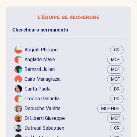
l'équipe de recherche
Chercheurs permanents
Abgrall Philippe
CR
Anglade Marie
MCF
Bernard Julien
MCF
Cairo Mariagrazia
MCF
Cantù Paola
DR
Crocco Gabriella
PR
Debuiche Valérie
MCF HDR
Di Liberti Giuseppe
MCF
Dutreuil Sébastien
CR