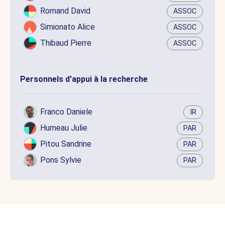
Romand David
ASSOC
Simionato Alice
ASSOC
Thibaud Pierre
ASSOC
Personnels d'appui à la recherche
Franco Daniele
IR
Humeau Julie
PAR
Pitou Sandrine
PAR
Pons Sylvie
PAR