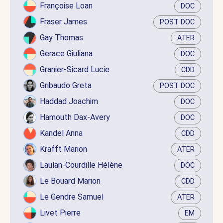
Françoise Loan
DOC
Fraser James
POST DOC
Gay Thomas
ATER
Gerace Giuliana
DOC
Granier-Sicard Lucie
CDD
Gribaudo Greta
POST DOC
Haddad Joachim
DOC
Hamouth Dax-Avery
DOC
Kandel Anna
CDD
Krafft Marion
ATER
Laulan-Courdille Hélène
DOC
Le Bouard Marion
CDD
Le Gendre Samuel
ATER
Livet Pierre
EM