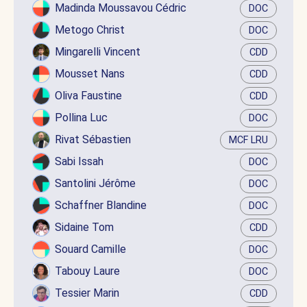
Madinda Moussavou Cédric
DOC
Metogo Christ
DOC
Mingarelli Vincent
CDD
Mousset Nans
CDD
Oliva Faustine
CDD
Pollina Luc
DOC
Rivat Sébastien
MCF LRU
Sabi Issah
DOC
Santolini Jérôme
DOC
Schaffner Blandine
DOC
Sidaine Tom
CDD
Souard Camille
DOC
Tabouy Laure
DOC
Tessier Marin
CDD