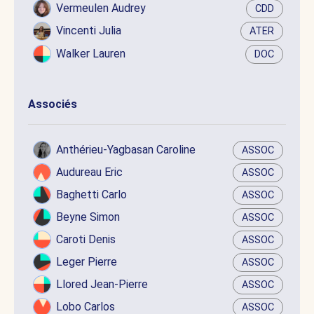
Vermeulen Audrey
CDD
Vincenti Julia
ATER
Walker Lauren
DOC
Associés
Anthérieu-Yagbasan Caroline
ASSOC
Audureau Eric
ASSOC
Baghetti Carlo
ASSOC
Beyne Simon
ASSOC
Caroti Denis
ASSOC
Leger Pierre
ASSOC
Llored Jean-Pierre
ASSOC
Lobo Carlos
ASSOC