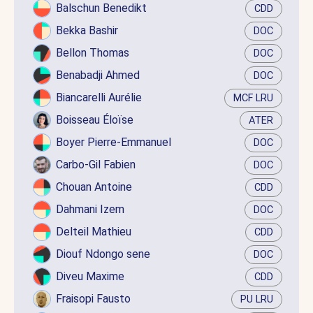
Balschun Benedikt
CDD
Bekka Bashir
DOC
Bellon Thomas
DOC
Benabadji Ahmed
DOC
Biancarelli Aurélie
MCF LRU
Boisseau Éloïse
ATER
Boyer Pierre-Emmanuel
DOC
Carbo-Gil Fabien
DOC
Chouan Antoine
CDD
Dahmani Izem
DOC
Delteil Mathieu
CDD
Diouf Ndongo sene
DOC
Diveu Maxime
CDD
Fraisopi Fausto
PU LRU