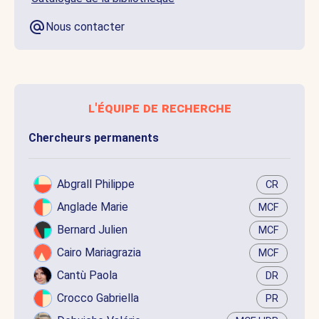
Nous contacter
l'équipe de recherche
Chercheurs permanents
Abgrall Philippe
CR
Anglade Marie
MCF
Bernard Julien
MCF
Cairo Mariagrazia
MCF
Cantù Paola
DR
Crocco Gabriella
PR