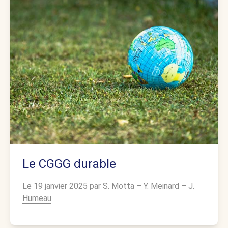
Le CGGG durable
Le 19 janvier 2025 par
S. Motta
–
Y. Meinard
–
J.
Humeau