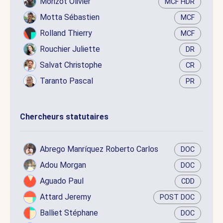
Morizot Olivier
MCF HDR
Motta Sébastien
MCF
Rolland Thierry
MCF
Rouchier Juliette
DR
Salvat Christophe
CR
Taranto Pascal
PR
Chercheurs statutaires
Abrego Manríquez Roberto Carlos
DOC
Adou Morgan
DOC
Aguado Paul
CDD
Attard Jeremy
POST DOC
Balliet Stéphane
DOC