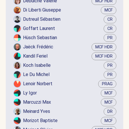
Debuiche Valérie
MCF HDR
Di Liberti Giuseppe
MCF
Dutreuil Sébastien
CR
Goffart Laurent
CR
Hüsch Sebastian
PR
Jaëck Frédéric
MCF HDR
Kandil Feriel
MCF HDR
Koch Isabelle
PR
Le Du Michel
PR
Lenoir Norbert
PRAG
Ly Igor
MCF
Marcuzzi Max
MCF
Meinard Yves
DR
Morizot Baptiste
MCF